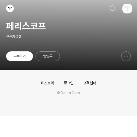
검색하기
티스토리
페리스코프
구독자
22
구독하기
방명록
신고하기 레이어
열기
의안내
티스토리
로그인
고객센터
© Daum Corp.