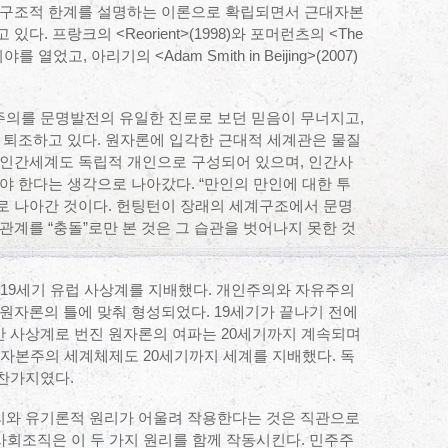
 구조적 한계를 설명하는 이론으로 확립되면서 근대자본
. 프랑크의 <Reorient>(1998)와 포머런츠의 <The
시야를 열었고, 아리기의 <Adam Smith in Beijing>(2007)
의를 문명발전의 유일한 진로로 보던 믿음이 무너지고,
 퇴조하고 있다. 원자론에 입각한 근대적 세계관은 물질
 인간세계도 독립적 개인으로 구성되어 있으며, 인간사
야 한다는 생각으로 나아갔다. “만인의 만인에 대한 투
으로 나아간 것이다. 헌팅턴이 장래의 세계구조에서 문명
관계를 “충돌”로만 본 것은 그 습관을 벗어나지 못한 것
 19세기 유럽 사상계를 지배했다. 개인주의와 자유주의
원자론의 틀에 맞춰 형성되었다. 19세기가 끝나기 전에
 사상계로 번진 원자론의 여파는 20세기까지 계속되며
 자본주의 세계체제도 20세기까지 세계를 지배했다. 독
찬가지였다.
와 유기론적 원리가 어울려 작용한다는 것은 직관으로
 사회조직은 이 두 가지 원리를 함께 작동시킨다. 민주주