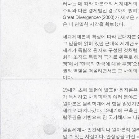
러나는 데 따라 자본주의 세계체제의
주의와 다른 경제발전 경로까지 밝히고 있다
Great Divergence>(2000)가 새로운 
은 더 면밀한 시각을 확보했다.
세계체제론의 확장에 따라 근대자본주
그 믿음에 얽혀 있던 근대적 세계관도
세계가 독립적 원자로 구성된 것처럼
회의 조직도 독립적 국가를 위주로 해
쟁”에서 “만국의 만국에 대한 투쟁”
권의 역할을 떠올리면서도 그 사이의 
이다.
19세기 초에 돌턴이 발표한 원자론은
가 득세하고 사회과학의 여러 분야도 
원자론은 물리학계에서 힘을 잃었지만
세계로 퍼져나갔다. 19세기에 구축된
립주권을 기반으로 한 국가체제도 마
물질세계나 인간세계나 원자론적 원리
알 수 있는 사실이다. 안정성을 가진