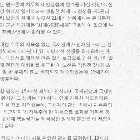
는 원자론에 치우쳐서 안정성에 한계를 가진 것인데, 산
경 위에서 일시적으로 성립한 체제다. 경쟁을 제1원리
력 발전의 한계에 부딪친 21세기 상황에서는 유기론적
 근년 제기해온 “화해(和諧)세계” 구호에 이 필요에 부
의 진행방법에서 알아볼 수 있다.
 대결 위주의 지속성 없는 국제관계가 전개된 사례는 전
 정책으로 나타난 바 있다. 낭비적 전쟁을 최소화하는 춘
 이 정책을 채택한 것은 철기 보급으로 인한 생산력 발
해 전쟁의 대형화를 추구한 이 노선은 기원전 3세기 초
 말 한 무제의 흉노 원정까지 계속되었는데, 19세기에
 방불하다.
제할 필요는 1차대전 때부터 인식되어 국제연맹과 국제연
 왔지만 그 성과는 미미하다. 앞에 인용한 자오팅양은
취약한 점을 지적했는데, 구체제의 관성 속에서 자본주의
 최근까지 ‘신자유주의’란 이름으로 효과를 거둬온 것
 등 구체제 핵심국가들의 극심한 정치적 혼란은 이 저항이
 같다.
 정도가 아니라 서로 뒤얽힌 관계를 펼쳐왔다. 19세기