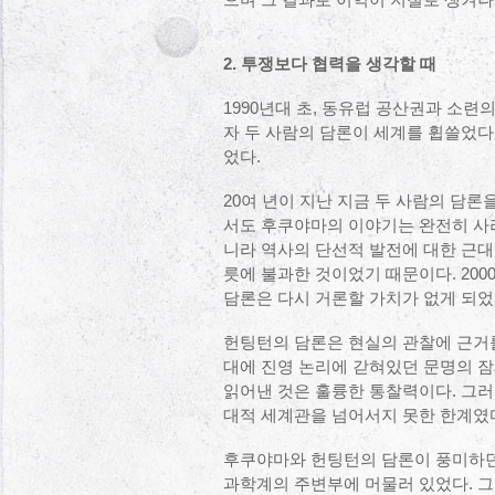
으며 그 결과로 이익이 저절로 생겨나
2. 투쟁보다 협력을 생각할 때
1990년대 초, 동유럽 공산권과 소련
자 두 사람의 담론이 세계를 휩쓸었다.
었다.
20여 년이 지난 지금 두 사람의 담론
서도 후쿠야마의 이야기는 완전히 사
니라 역사의 단선적 발전에 대한 근대
릇에 불과한 것이었기 때문이다. 20
담론은 다시 거론할 가치가 없게 되었
헌팅턴의 담론은 현실의 관찰에 근거
대에 진영 논리에 갇혀있던 문명의 잠
읽어낸 것은 훌륭한 통찰력이다. 그러나
대적 세계관을 넘어서지 못한 한계였
후쿠야마와 헌팅턴의 담론이 풍미하던
과학계의 주변부에 머물러 있었다. 그