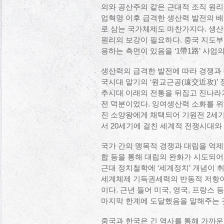
의와 공산주의 같은 근대적 조직 원리
업혁명 이후 급격한 생산력 발전의 배
로 삼는 국가체제도 마찬가지다. 생산
원리의 보강이 필요하다. 중국 지도부가
응하는 측면이 있음을 ‘1帶1路’ 사업
생산력의 급격한 발전에 따라 경쟁과
국시대 말기의 ‘원교근공(遠交近攻)’
추시대 이래의 전통을 뒤집고 진나라가
전 덕분이었다. 잉여생산력 소화를 위
진 소양왕에게 채택되어 기원전 2세기
서 20세기에 걸친 세계적 전쟁시대와
국가 간의 맹목적 경쟁과 대립을 억
합 등을 통해 대립의 완화가 시도되어
근대 정치철학에 ‘세계정치’ 개념이 
세계체제 기득권세력의 반동적 저항이
이다. 근년 들어 미국, 영국, 프랑스
마지막 한계에 도달했음을 말해주는 것
중국과 한국은 긴 역사를 통해 가까운