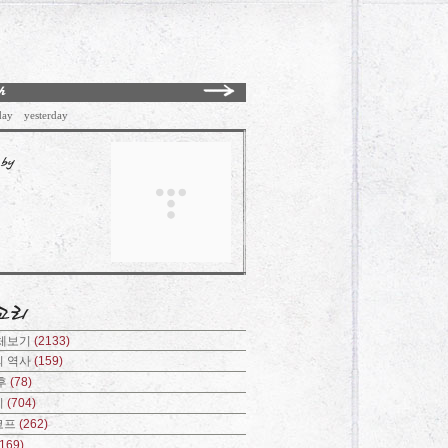
day
yesterday
전체보기
(2133)
의 역사
(159)
후
(78)
기
(704)
코프
(262)
(169)