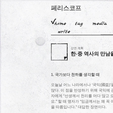
페리스코프
강연 계획
한-중 역사의 만남
1. 국가보다 천하를 생각할 때
오늘날 어느 나라에서나 ‘국익(國益)’
많다. 이 점을 반성하기 위해 국익에
자에게 “선생께서 천리를 머다 않고 
요.” 할 때 맹자가 “임금께서는 왜 꼭
을 따름입니다.” 대답한 장면이다.