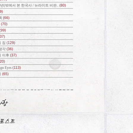
0년(밖에서 본 한국사 / 뉴라이트 비판..
(80)
9)
획
(66)
?
(70)
(99)
(37)
 짐
(129)
생각
(36)
의 이후
(37)
(20)
ign Eyes
(113)
기
(65)