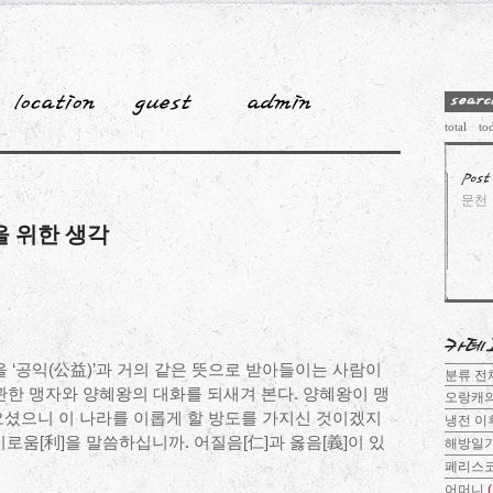
total
to
문천
을 위한 생각
을 ‘공익(公益)’과 거의 같은 뜻으로 받아들이는 사람이
분류 
 관한 맹자와 양혜왕의 대화를 되새겨 본다. 양혜왕이 맹
오랑캐
오셨으니 이 나라를 이롭게 할 방도를 가지신 것이겠지
냉전 이
 이로움[利]을 말씀하십니까. 어질음[仁]과 옳음[義]이 있
해방일
페리스
어머니