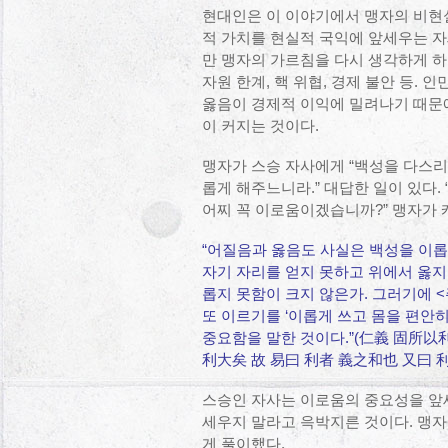
현대인은 이 이야기에서 맹자의 비현
적 가치를 현실적 국익에 앞세우는 자
만 맹자의 가르침을 다시 생각하게 하
자원 한계, 핵 위협, 경제 불안 등.
옳음이 경제적 이익에 밀려나기 때문에
이 커지는 것이다.
맹자가 스승 자사에게 “백성을 다스리
롭게 해주느니라.” 대답한 일이 있다
어찌 꼭 이로움이겠습니까?” 맹자가 
“어질음과 옳음도 사실은 백성을 이
자기 자리를 얻지 못하고 위에서 옳지
롭지 못함이 크지 않은가. 그러기에 
또 이르기를 ‘이롭게 쓰고 몸을 편안히
중요함을 말한 것이다.”(仁義 固所
利大矣 故 易曰 利者 義之和也 又曰
스승인 자사는 이로움의 중요성을 앞
세우지 말라고 윽박지른 것이다. 맹자
게 풀이했다.