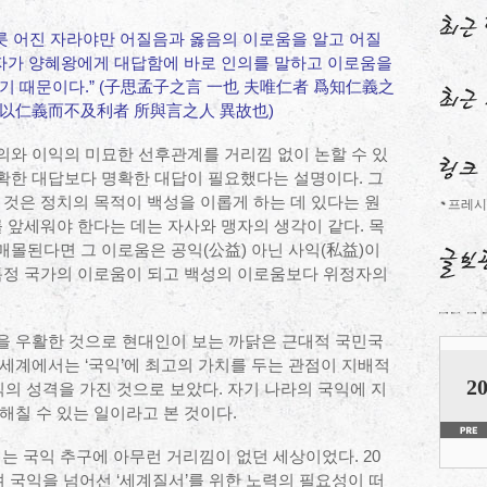
무릇 어진 자라야만 어질음과 옳음의 이로움을 알고 어질
맹자가 양혜왕에게 대답함에 바로 인의를 말하고 이로움을
기 때문이다.” (子思孟子之言 一也 夫唯仁者 爲知仁義之
直以仁義而不及利者 所與言之人 異故也)
의와 이익의 미묘한 선후관계를 거리낌 없이 논할 수 있
확한 대답보다 명확한 대답이 필요했다는 설명이다. 그
 것은 정치의 목적이 백성을 이롭게 하는 데 있다는 원
프레시
를 앞세워야 한다는 데는 자사와 맹자의 생각이 같다. 목
몰된다면 그 이로움은 공익(公益) 아닌 사익(私益)이
 특정 국가의 이로움이 되고 백성의 이로움보다 위정자의
을 우활한 것으로 현대인이 보는 까닭은 근대적 국민국
세계에서는 ‘국익’에 최고의 가치를 두는 관점이 지배적
20
익의 성격을 가진 것으로 보았다. 자기 나라의 국익에 지
해칠 수 있는 일이라고 본 것이다.
 국익 추구에 아무런 거리낌이 없던 세상이었다. 20
며 국익을 넘어선 ‘세계질서’를 위한 노력의 필요성이 떠