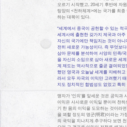
오르기 시작했고, 20세기 후반에 자
팅양의 <천하체계>에는 국가를 최종
하는 대목이 있다.
“세계에서 중국이 공헌할 수 있는 적
세계사에 출현한 갖가지 제국과 아주 
자신의 국가에만 책임지는 것이 아니
전히 새로운 가능성이다. 즉 무엇보다
삼아 문제를 분석하여 서양의 민족/국
을 자신의 소임으로 삼아 새로운 세계
계 제도는 역사적으로 줄곧 결여되었
했던 영국과 오늘날 세계를 지배하고 
라서 모두 자국의 이익만 고려했기 
지도 정치적인 합법성도 없었고 특히 
맹자가 ‘인의’를 앞세운 것은 공익과 
이익은 사사로운 이익일 뿐이며 천하의
기 한 몸의 이익을 도모하는 것이라면 
을 꾀할 정도의 명군(明君)이라는 가정
의 국익을 지나치게 추구하다 보면 천