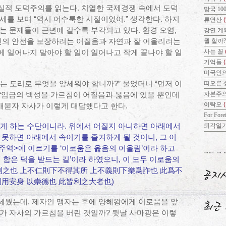
실적 도덕주의를 읽는다. 치열한 국제경쟁 속에서 도덕
망국 10
세를 보며 “역시 어수룩한 시절이었어.” 생각한다. 하지
류연산
(
는 문제들이 근년에 갈수록 부각되고 있다. 환경 오염,
강연 계
 인민의 안전을 보장하려는 어질음과 자연과 잘 어울리려는
뭘 할까
사는 꼴
 일어나지 말아야 할 일이 일어나고 작게 끝나야 할 일
기억들
미국인의
는 도리로 무엇을 앞세워야 합니까?” 물었더니 “먼저 이
떠오른 
자본주
. “임금의 백성을 가르침이 어질음과 옳음에 있을 뿐인데
이탁오
캐묻자 자사가 이렇게 대답했다고 한다.
For Fore
롭게 하는 수단이니라. 위에서 어질지 아니하면 아래에서
퇴각일
 못하면 아래에서 속이기를 즐겨하게 될 것이니, 그 이
<주역>에 이르기를 ‘이로움은 옳음의 어울림’이라 하고
 함은 덕을 받드는 길’이라 하였으니, 이 모두 이로움의
以利之也 上不仁則下不得其所 上不義則下樂爲詐也 此爲不
 利用安身 以崇德也 此皆利之大者也)
세웠는데, 제자인 맹자는 후에 양혜왕에게 이로움을 앞
가 자사의 가르침을 버린 것일까? 뒷날 사마광은 이렇