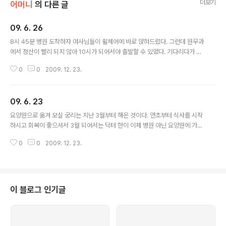
더보기
어머니
의 다른 글
09. 6. 26
글 내용
8시 45분 병원 도착하자 여사님들이 휠체어에 바로 앉혀드렸다. 그런데 원무과
에서 정산이 빨리 되지 않아 10시가 되어서야 출발할 수 있었다. 기다리다가 하
도 늦어져 내려가 재촉하니, 간병비 한 항목의 책임자가 연락 닿기를 기다리고
0
0
2009. 12. 23.
있다고. 그래서 넉넉히 놓아두고 갔다가 나중에 정산하자고 했더니, 그러실 것
없이 그냥 가시고 나머지는 나중에 연락드릴 때 납부해 달라고 한다. 병원에서
돈 덜 받은 채 퇴원시켜 주는 건 첨 봤다. 세상이 좋아진 건지, 내가 신용을 잘 쌓
09. 6. 23
은 건지. 꼬박 한 시간 동안 휠체어에 앉아 계시는 걸 괴로워하시지 않을까 걱정
글 내용
했는데, 노상 누워 계시던 것보다 기분이 좋은 기색이시다. 정말 모두들 친절하
요양원으로 옮겨 모실 궁리는 지난 3월부터 해온 것이다. 연초부터 식사를 시작
게 대해 드렸지만, 병원이란 곳은 어쩔 수 없다. 그만큼 회복이 되셨으면 몸에 자
하시고 회복이 좋으셔서 3월 되어서는 닥터 한이 이제 병원 아닌 요양원에 가서
극이 ..
지내셔도 아무 문제 없겠다는 의견을 주었다. 의료계의 과도한 영리성이 갈수록
0
0
2009. 12. 23.
큰 문제로 떠오르고 있는데, 의료인들이 모두 닥터 한처럼 환자 위주로 생각하
고 얘기해 주면 얼마나 좋겠는가. 병원에서는 어머니가 관리 대상인 환자다. 간
병인과 간호사들이 아무리 친절을 다한다 해도 생활의 주체가 되시는 데 한계가
있다. 매일 가서 응대해 드려야 하는 필요도 여기에 있다. 어머니다운 생활을 최
소한으로라도 확보해 드리기 위해 우리랑 노는 시간을 마련해 드려야 한다. 용
이 블로그 인기글
태가 좋으실수록 그 필요가 더 크다. 요양원에서는 간병인의 도움을 아무리 많
이 받더라도 '생활인'..