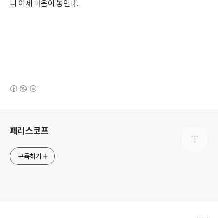
니 이제 마음이 놓인다.
(새창열림)
로그 정보
페리스코프
구독하기