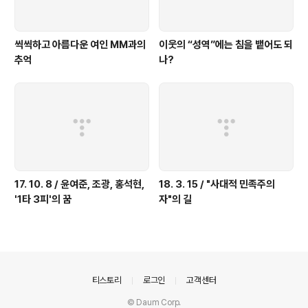
씩씩하고 아름다운 여인 MM과의
이웃의 “성역”에는 침을 뱉어도 되
추억
나?
17. 10. 8 / 윤여준, 조광, 홍석현,
18. 3. 15 / "사대적 민족주의
'1타 3피'의 꿈
자"의 길
의안내
티스토리
로그인
고객센터
© Daum Corp.