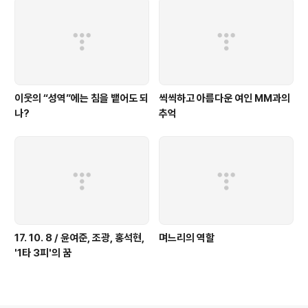
이웃의 “성역”에는 침을 뱉어도 되
씩씩하고 아름다운 여인 MM과의
나?
추억
17. 10. 8 / 윤여준, 조광, 홍석현,
며느리의 역할
'1타 3피'의 꿈