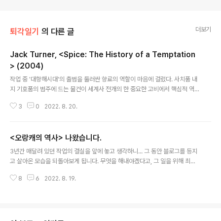
더보기
퇴각일기
의 다른 글
Jack Turner, <Spice: The History of a Temptation
> (2004)
글 내용
작업 중 '대항해시대'의 출범을 둘러싼 향료의 역할이 마음에 걸렸다. 사치품 내
지 기호품의 범주에 드는 물건이 세계사 전개의 한 중요한 고비에서 핵심적 역
할을 맡았다는 사실을 이해하기 어려웠다. 소금, 굴, 대구, 연어, 종이, 우유 등을
3
0
2022. 8. 20.
주제로 '일품요리'를 줄줄이 내놓은 마크 쿨란스키가 향료도 다루지 않았을까
검색해 봤지만 없었다. 향료를 넓게 고찰한 것으로 보이는 것 중 최근에 나온 이
책을 주문하면서 큰 기대를 걸지 않았다. 이 책을 일단 훑어보면서 인용된 책 중
<오랑캐의 역사> 나왔습니다.
적당한 것을 추가로 구해 봐야 할 것으로 생각했다. 그런데 기대보다 고찰 범위
글 내용
가 넓으면서도 (시간적, 공간적으로, 그리고 학술분야에서) 감각도 뛰어나고 정
3년간 매달려 있던 작업의 결실을 앞에 놓고 생각하니... 그 동안 블로그를 등지
리도 차분해서 향료에 관한 한 이 책으로 만족한다. 갖고 있던 궁금증이 대충 풀
고 살아온 모습을 되돌아보게 됩니다. 무엇을 해내야겠다고, 그 일을 위해 최선
렸을..
을 다해야겠다고 스스로를 옥죄면서, '불요불급한' 일을 일체 제쳐놓고 지내다
8
6
2022. 8. 19.
가 나 자신의 모습까지 찌그러진 게 아닌가 자격지심까지 듭니다. 나온 책을 제
일 먼저 읽기 시작한 우일문 선생의 논평이 그 자격지심을 바로 찌르네요. "형님
평소의 편안한 만연체가 아닌데요?" 종래의 글에 비해 '독자와의 거리감'이 커
진 것을 인정합니다. 50년 공부를 '집대성'한다는 야심에 몰려 틀을 크게 잡으
면서 한편으로 설명의 범위를 넓히면서 또 한편으로 너무 허술한 데가 없도록