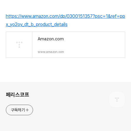
https://www.amazon.com/dp/0300151357?psc=1&ref=pp
x_yo2ov_dt_b_product_details
Amazon.com
www.amazon.com
로그 정보
페리스코프
구독하기