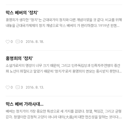
떻겠수. 논리적으로 다가서면서 아울러 정서적으로 다가서는 방법 말이외다.” 떡하
니 이래 말을 했더니 박 교수의 반응이 이랬다. “그렇지 않아도 소설을 한번 써봤으면
막스 베버의 '정치'
했었는데, 아주 내 속을 정통으로 치는구려. 하지만 소설이란 재주도 있어야 하고 또
글 내용
사물을 볼 때 정서적으로 접근하는 끼가 있어야 ..
홍명희가 생각한 "정치"는 근대국가의 정치와 다른 개념이었을 것 같다. 비교를 위해
내놓을 근대국가체제의 정치 개념으로 막스 베버의 가 편리하겠다. 1919년 뮌헨대
학 강연을 나중에 정리한 것인데 내가 직접 읽어본 것은 아니다. 마침 번역하고 있는
벨의 에 인용된 것만으로 웬만큼 참고가 되겠다. 베버의 이 글에서 제일 유명한 대목
작성시간
0
0
2016. 8. 18.
이 국가란 "어느 지역 내에서 물리적 힘의 합법적 사용을 독점하는 공동체"라고 한
도입부의 정의다. 이것부터 근대 국민국가의 특성을 반영한 정의다. 봉건적 전근대국
가에서는 여러 층위의 권력이 포개져 있는 것이 정상이었다. 근대국가의 권력 독점
홍명희의 '정치'
현상이 정치의 의미에도 차이를 가져오지 않을 수 없다. 이 정의에 이어 권력의 정당
글 내용
성(legitimacy) 이야기가 나오는데, 전통적 정당..
소설가로서의 명성이 너무 크기 때문에, 그리고 민주독립당과 민족자주연맹의 중간
파 노선이 좌절되고 말았기 때문에 '정치가'로서 홍명희의 면모는 중시받지 못한다.
그러나 여기에는 '정치'의 뜻을 너무 좁게 보는 근대적 세태도 작용하는 것 같다. 세상
의 나쁜 일을 줄이고 좋은 일을 늘이려는 노력으로서의 원론적 '정치'를 생각한다면
작성시간
0
3
2016. 8. 13.
정치적 의지를 빼고 홍명희를 생각하기 어려울 것 같다. 홍명희의 최대 업적은 물론
이다. 그 집필에 매달려 40대 10년을 지냈다. 그의 정치적 의지를 살피는 데 이것을
빼놓을 수 없다. 이 작품의 성격을 논하는 데 제일 많이 인용되는 작가의 말이 이런 것
막스 베버 가라사대...
이다. 나는 이 소설을 처음 쓰기 시작할 때에 한 가지 결심한 것이 있지요. 그것은 조
글 내용
선문학이라 하면 예전 것은 거지반 支那 문학..
베버는 정치가의 가장 중요한 특성으로 세 가지를 꼽았다. 정열, 책임감, 그리고 균형
감각. 정열이란 감정적 고양이 아니라 대의(大義)에 대한 헌신성을 말하는 것이다.
그리고 정치가는 이 대의에 대한 책임감을 행동의 지표로 삼아야 한다. 또한 균형감