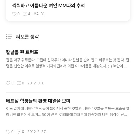
씩씩하고 아름다운 여인 MM과의 추억
0
4
조회
31
떠오른 생각
분류 전체보기
주요 글 목록
칼날을 쥔 트럼프
글 내용
칼을 마구 휘두른다. 그런데 칼자루가 아니라 칼날을 손에 잡고 휘두르는 것 같다. 결
렬을 선언한 이유로 일방적 기자회견에서 이런 이야기들을 내놓았다. (1) 북한이 제
재의 전면 해제라는 무리한 요구를 했다. (2) 미국이 원하는 수준의 비핵화 준비가 되
지 않았다. 그러면서 영변 이외의 핵시설 장소를 거론했더니 놀라는 눈치더라는 이야
작성시간
3
0
2019. 3. 1.
기를 덧붙였다. 북한의 리용호(와 최선희)는 한밤중에 기자회견을 열어 제재의 전면
해제를 요구하지 않았다고 반박했다. 북한이 단계적 진행을 일관되게 제안해 온 정황
을 보더라도 합당한 주장이다. "미국이 원하는 수준"의 비핵화가 너무 화끈한 것이라
베트남 학생들의 환영 대열을 보며
서 어이를 상실하는 바람에 "그 수준으로 벗으라면 제재를 전면 해제해 줘야 하는 거
글 내용
아뇨?" 하는 반응이 나온 것 아닐까 하는 언론계의..
어느 길가에 베트남 학생들이 늘어서서 북한 깃발과 베트남 깃발을 흔드는 모습을 텔
레비전 화면에서 보며... 50여 년 전 여의도에 파월부대 환송하러 나간 생각이 난다.
꽤 오래 서 있는 것 같은데 자리를 지키면서도 편안하게 이야기를 나누고 있다가 카
메라가 다가오면 손을 흔드는데, 지나치게 나대는 느낌도 없고 지나치게 낯가리는 느
작성시간
0
0
2019. 2. 27.
낌도 없다. 그냥 소년답고 학생다운 모습이다. 몇 해 전 베트남을 며칠 구경하면서 사