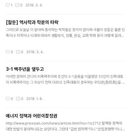
자신의 의도를 표현할 수단을 필요로 하며, 그 까닭은 인간이 본질상 적절한 표현을
작성시간
1
0
2018. 3. 4.
통해서 상호부조와 사회조직을 보다 더 용이하게 할 수 있기 때문이라고 주장한다.
(...) 법률의 목적이 문명을 보존하려는 데에 있다는 점과 관련하여 위와 비슷한 문제
들이 논의되었다. (67-68쪽) 원칙적으로 인간은 다른 누군가에게 지배를 받을 수밖
[할둔] 역사학과 학문의 타락
에 없다. 만약 그들이 받는 지배가 자상하고 공정하며 법률과 규제가 그들을 억압하
글 내용
는 것이 아니라면, 그들은 자기 마음 속에 갖추어진 용기에..
그러므로 오늘날 이 분야에 종사하는 학자들은 정치의 원리와 사물의 성질은 물론 민
족이나 지역이나 시대에 따라서 생활방식, 성품, 관습, 교파 학파 등이 어떻게 달라지
는가에 대해서도 알고 있어야 한다. 나아가서 오늘날의 상황에 대해서도 모든 방면에
걸쳐 포괄적인 지식을 가질 필요가 있다. 그는 현재와 과거의 상황 사이에 존재하는
작성시간
0
0
2018. 3. 4.
유사성과 차이점을 비교해야만 하며, 그래서 어떤 경우에 유사성이 나타나고 어떤 경
우에 차이점이 보이는지 그 원인을 알아내어야만 한다. (...) 그리고 난 뒤에 자신이 알
고 있는 기본적인 원칙에 근거하여 전승되어온 보고의 내용을 검토해보아야 하는 것
3-1 백주년을 앞두고
이다. 만약 그 보고가 요구조건을 충족시킨다면 그것은 건전한 것이지만, 그렇지 않
글 내용
다면 역사가는 그것을 엉터리로 간주하여 폐기하여야 한다..
이러한 점에서 간디의 비폭력주의와 조선의 3-1운동을 이끌었던 33인의 민족대표
의 비폭력주의는 그 위상이 전혀 다르다. 민족대표의 경우에는 우민관(愚民觀)을 가
지고 오로지 세계 공론에 호소하기 위해 비폭력의 수단을 선택한 것이었다. 거기에는
아쉽게도 간디와 같은 깊은 철학은 없었다. (와다 하루키 외, 158쪽) 3-1운동을 한국
작성시간
0
0
2018. 1. 8.
현대사의 출발점으로 보는 것이 내 관점이다. 현대적 민족의식이 여기서 나타났기 때
문이다. 왕조시대에는 외국과의 접촉이 극히 적었기 때문에 민족공동체에 대한 인식
이 물고기에 대한 물과 같았다. 너무나 당연한 조건이어서 행동의 준거로 떠올릴 필
에너지 정책과 어린이참정권
요가 없었다. 왜란이나 호란 같은 비상시에만 일시적으로 표출되는 의식이었다. 그런
글 내용
데 개항 이후 외국과의 접촉이 계속 늘어나다가, 1910년 이..
http://www.pressian.com/news/article.html?no=162712 탈핵화 정책에
대한 반발이 쏟아져나오는 모양이다. 그런데 "값싼 원자력"이니 "산업경쟁력"이니