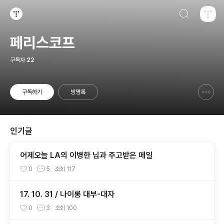
검색하기
티스토리
페리스코프
구독자
22
구독하기
방명록
신고하기 레이어
열기
인기글
어제오늘 LA의 이병한 님과 주고받은 메일
0
5
조회
117
17. 10. 31 / 나이롱 대부-대자
0
3
조회
100