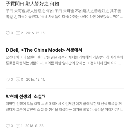
子貢問曰 鄕人皆好之 何如
가 통용되는 것이다. 내가 2008년 이래 "보수주의자"를 자임해 온 것도 편의를 위해
글 내용
서일 뿐이다. 2010년에 이렇..
子曰 未可也 鄕人皆惡之 何如 子曰 未可也 不如鄕人之善者好之 其不善
者惡之 자공이 물었다. "동네 사람들이 다 좋아하는 사람이라면 어떻겠습니까?" 공
자가 대답했다. "시원치 않다." "동네 사람들이 다 미워하는 사람이라면 어떻겠습니
까?" "그도 시원치 않다. 동네 사람 중 착한 이들이 좋아하고 착하지 못한 이들이 미
작성시간
0
2
2016. 12. 15.
워하는 사람이 낫다." 지난 월요일(12) 성균중국연구소의 심포지움을 참관하던 중 판
웨이(潘維)의 발표에 홀딱 반했다. 벨의 책에 인용된 내용을 보고 흥미가 끌렸던 인
물인데, 민주주의 비판이 진짜 화끈하다. "1분간의 투표를 통해 누군가에게 우리를 4
D Bell, <The China Model> 서문에서
년간 다스릴 '합법성'을 부여할 수 있는 것인가? 내가 투표한 후보가 떨어졌을 때, 내
글 내용
가 누구에게 '授權'을 했다고 할 수 있나? 다수가 '授權'을 ..
요컨대 차이나 모델이 살아남는 길은 정부가 체제를 개방해서 기층부의 참여와 숙의
통로를 확충하는 것뿐이다. 숙의를 위한 얼마간의 장치는 그 정치체제 안에 이미 갖
춰져 있다. 예를 들어 재산법이 전인대(全人代)를 통과하는 데 걸린 9년 동안 전문
가 의견 청취와 공개토론이 끊임없이 계속되었다. 그러나 더 넓은 영역에서 비전문가
작성시간
0
0
2016. 12. 11.
들을 토론에 참여시키고 발언권을 키워줄 필요가 있다. 정책결정의 수준을 높이기 위
해서만이 아니라 결정에 대한 책임감을 확산시키기 위해 그런 개방성이 필요하다. 이
를 위해서는 언론과 결사의 자유를 확대할 필요가 있고 당 내외에 토론과 숙의를 위
박현채 선생의 '소설'?
한 장치를 늘릴 필요가 있으며, 실적이 나쁜 관리들을 도태시키는 투명한 제도가 필
글 내용
요할 것이다. 기층부의 선거민주주의가 개선되고 시급(市級)까지 확대..
이병한 선생이 오늘 아침 보낸 메일에서 이런저런 얘기 끝에 박현채 선생 말씀을 꺼
냈다가 그분이 말년에 소설 쓸 생각을 하셨다는 얘기를 붙였다. 놀라운 이야기여서
"박현채, 소설"로 검색을 해보니 백기완 선생의 회고가 눈에 띈다. 단 두 분끼리의 제
1회 출판기념회 기억 중에 이런 이야기가 있다. 두 번째로 기억나는 대목이다. “거 박
작성시간
0
1
2016. 8. 22.
교수, 이라는 입장을 가지고 좀더 대중 속으로 파고들려면 소설도 한번 써보는 게 어