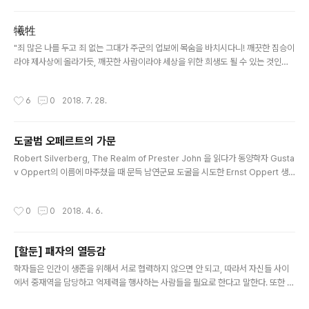
람들의 편안한 모습이 제일 인상적이고 부러웠다. 열심히 살되, 불필요한 긴장은 일
으키지 않는다는 원리를 거의 모든 사람들이 공유하는 것 같았다. 이제 보는 학생들
犧牲
모습에서도 같은 느낌을 받는다. 파월부대 환송... 참 싫은 나들이였다. 화면에 보이는
글 내용
학생들의 모습에는 그런 괴로운 마음이 비쳐 보이지..
"죄 많은 나를 두고 죄 없는 그대가 주군의 업보에 목숨을 바치시다니! 깨끗한 짐승이
라야 제사상에 올라가듯, 깨끗한 사람이라야 세상을 위한 희생도 될 수 있는 것인가.
그대는 갈 길을 가소서. 그대가 큰 가르침을 세상에 던져놓고 떠나간 뒤, 나는 모순과
고통의 삶을 얼마간 더 이어가며 기왕에 일으켜놓은 흙먼지를 조금이나마 닦아내고
작성시간
6
0
2018. 7. 28.
있으려네." 이런 글 쓴 게 생각나 찾아보니 pdf 파일이 있다.
도굴범 오페르트의 가문
글 내용
Robert Silverberg, The Realm of Prester John 을 읽다가 동양학자 Gusta
v Oppert의 이름에 마주쳤을 때 문득 남연군묘 도굴을 시도한 Ernst Oppert 생
각이 나서 검색해 보니 형제간이다. 또 하나의 형제 Julius도 당대의 저명한 동양학
자였다. 1860년대 상하이에서 사업 하던 서양인 중에는 온갖 기기괴괴한 인물들이
작성시간
0
0
2018. 4. 6.
다 있었고, 오페르트는 그 소행으로 보아 그중 천박하고 난폭한 부류일 것으로 인상
이 박여 있었는데, 당대 유럽에서 손꼽히던 학자들과 형제간이라니 어리둥절하다. 그
시절 동아시아에 와서 일 저지르던 서양인들의 머릿속에 무엇이 들어 있었는지, 대충
[할둔] 패자의 열등감
생각해 온 것보다 흥미로운 것을 많이 찾을 수 있을 것 같다는 예감이 든다.
글 내용
학자들은 인간이 생존을 위해서 서로 협력하지 않으면 안 되고, 따라서 자신들 사이
에서 중재역을 담당하고 억제력을 행사하는 사람들을 필요로 한다고 말한다. 또한 법
률의 원리를 탐구하는 학문에서는 언어가 왜 필요한가 하는 논의를 하면서, 사람은