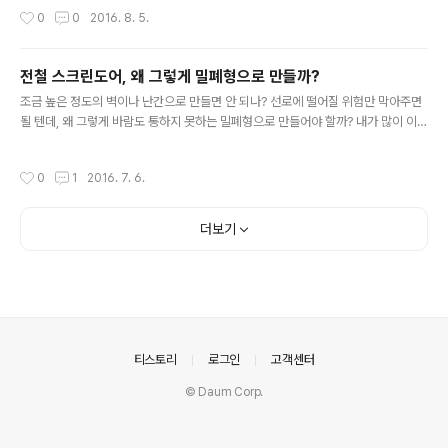
각은 그로 하여금 “내면적 집중력과 침착성을 갖고 현실을 받아들이게 해주며, 따라
작성시간
0
0
2016. 8. 5.
서 사물과 사람들로부터 거리를 지키게 해준다.” 훌륭한 정치가에게 문제는 결국 “뜨
거운 열정과 차가운 균형감각을 어떻게 하나의 인간 안에 합쳐놓느냐” 하는 것이다.
나쁜 정치인의 경우 “권력의 추구가 객관성을 잃으면 대의를 위한 헌신이 아니라 개
전철 스크린도어, 왜 그렇게 밀폐형으로 만들까?
인의 욕심을 채우는 길이 된다. 정치의 궁극적 대죄(大罪) 두 가지 중 하나는 객관성
글 내용
의 상실이고 또 하나는 무책임이다. 정치인이 전면(前面)..
조금 높은 정도의 벽이나 난간으로 만들면 안 되나? 선로에 떨어질 위험만 막아주면
될 텐데, 왜 그렇게 바람도 통하지 못하는 밀폐형으로 만들어야 할까? 내가 많이 이용
하는 경의중앙선의 지상 역에서는 벽만 덩그러니 서 있는 모양부터 우스꽝스럽다. 1
미터 높이의 벽에 슬라이딩 도어를 붙이면 지금 만드는 식보다 설치비도 몇 분의 1이
작성시간
0
1
2016. 7. 6.
면 될 거고, 밀폐된 공간에서 열차를 피할 길이 없는 참혹한 꼴을 안 봐도 될 텐데. 이
것도 '근대정신'의 폐단일지 모르겠다. 선로와 승강장을 '격리'시키려면 물 샐 틈 없는
장벽을 만들어야 한다는 강박. 완벽한 안전은 없다. 하지만 피해자가 스스로를 구하
더보기
기 위해 애쓸 여지조차 없는 상황은 너무 참혹하다. 세월호에서도 보지 않았는가. 위
험을 헤쳐나오기 위한 노력조차 가로막는 시스템..
의안내
티스토리
로그인
고객센터
© Daum Corp.