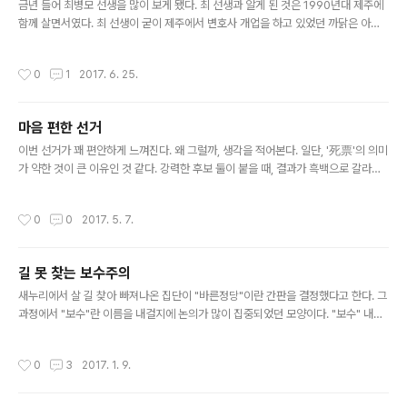
다. 최근의 프랑스 총선을 보면 1차투표의 투..
금년 들어 최병모 선생을 많이 보게 됐다. 최 선생과 알게 된 것은 1990년대 제주에
함께 살면서였다. 최 선생이 굳이 제주에서 변호사 개업을 하고 있었던 까닭은 아직
도 잘 모르는데, 내가 학교 그만두고 제주에 은거하려 하니 서중석 선생이 거기 좋은
친구 있다고 소개해 줬다. 5년간 정중한 관계로 지내다가 피차 제주를 떠난 후로는
작성시간
0
1
2017. 6. 25.
뜸해졌다. 그 후 변호사 도움이 필요할 때면 그를 찾았지만 그럴 일이 많지 않았다. 작
년까지는 5년에 한 번 보기도 하고 10년에 한 번 보기도 하면서 서로 잊지만 않고 지
냈다. 그러다 지난 4월, 마당에 꽃이 좋으니 한 잔 하러 오라 청하기에 부부 함께 흐뭇
마음 편한 선거
한 대접을 받고 온 뒤로 보는 일이 잦아져 지난 두 달 동안 본 것이 그 전의 20년간보
글 내용
다 많다. 그가 내 글을 읽으며..
이번 선거가 꽤 편안하게 느껴진다. 왜 그럴까, 생각을 적어본다. 일단, '死票'의 의미
가 약한 것이 큰 이유인 것 같다. 강력한 후보 둘이 붙을 때, 결과가 흑백으로 갈라진
다. 이기는 쪽에 던져지지 않는 표는 몽땅 사표다. 그래서 많은 유권자들이 마음에 드
는 후보보다 이기는 후보 고르기에 바쁘다. 마음에 안 드는 후보라도, 더 싫은 후보를
작성시간
0
0
2017. 5. 7.
피하기 위해 밀어줘야 하니 기분이 좋을 수 없다. 그런데 이번에는 어느 후보에게 던
져도 나름대로 의미가 살아나는 판세다. 누가 당선되더라도 다른 당과의 협력이 필요
한데, 표를 많이 얻는 당의 협력을 그만큼 중시할 테니까. 민주당 후보가 당선될 경우,
길 못 찾는 보수주의
홍준표의 표가 많았다면 자유당에 양보를 많이 해야 할 것이고, 심상정의 표가 많았
글 내용
다면 정의당 인물과 노선을 많이 채용할..
새누리에서 살 길 찾아 빠져나온 집단이 "바른정당"이란 간판을 결정했다고 한다. 그
과정에서 "보수"란 이름을 내걸지에 논의가 많이 집중되었던 모양이다. "보수" 내걸
지 않은 것은 잘한 일이다. "보수"가 한국 와서 고생이 너무 많지 않았나. 새누리에 이
르기까지 "보수"를 내걸고 이상한 짓 너무 많이 해온 동네가 있어서 "보수"에 어떤 성
작성시간
0
3
2017. 1. 9.
형, 어떤 미용을 가해도 곱게 보이기 어렵게 되어버렸다. "진보"도 그렇지만 "보수"도
원래 절대적 의미가 없는 말이다. 변화를 많이 바라면 진보, 적게 바라면 보수, 상대적
의미일 뿐이니 정치세력의 간판에 오를 때는 그 사회의 관습과 상황에 따라 그 의미