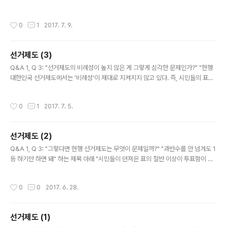
하는 말들을 앞세운다니, 참 한심한 마음이 든다. 원자력의 원가를 산정할 때 원자력
이용에 따르는 손해를 제대로 고려하고 하는 얘기들인가? 폐기된 원자로의 해체에
작성시간
0
1
2017. 7. 9.
드는 비용도 제대로 산정되지 못하고 있다. 그리고 손해는 그것만이 아니다. 전기료
인상에 따른 산업경쟁력 약화를 걱정한다고 한다. 후대에 엄청난 부담을 남기면서 지
금 당장의 산업경쟁력에만 목을 매자는 주장, 나이가 환갑 지난 사람들에게는 잘 먹
선거제도 (3)
힐지 모르지만, 앞으로 50년 이상 살아가야 할 청소년들, 그리고 아이들의 장래를 걱
글 내용
정하는 어버이들에게는 기가 막히는 ..
Q&A 1, Q 3: "선거제도의 비례성이 높지 않은 게 그렇게 심각한 문제인가?" "현행
대한민국 선거제도에서는 '비례성'이 제대로 지켜지지 않고 있다. 즉, 시민들의 표가
의석으로 정확하게 반영되고 있지 않다는 뜻이다. 득표율과 의석 점유율 간의 심각한
불비례성은 '표의 등가성'을 파괴함으로써 1인1표의 평등 원칙을 무너뜨려 왔다." 나
작성시간
0
1
2017. 7. 5.
는 비례대표제를 지지한다. 그러나 너무 큰 기대를 걸지 않으려 조심한다. 대통령직
선제의 기억 때문에도 그렇다. 30년 전, 온 나라가 직선제에 목을 맸다. 물론 체육관
선거보다야 낫다. 그러나 직선제 외의 과제에 소홀했고, 직선제를 맹신했다. 그 결과
선거제도 (2)
체육관선거보다도 못한 꼴을 봤다. 작년 총선에서 정당지지율 1위를 기록했던 국민
글 내용
의당이 1년 남짓 지난 지금 원내 정당 중..
Q&A 1, Q 3: "그렇다면 현행 선거제도는 무엇이 문제일까?" "과반수를 안 넘겨도 1
등 하기만 하면 돼" 하는 제목 아래 "시민들이 던져온 표의 절반 이상이 투표함이 아
니라 폐휴지함으로" 들어갔다는 문제를 지적했다. 참으로 중요한 문제다. 인민의 뜻
을 잘 수렴하는 데 민주주의의 핵심 가치가 있는 것인데, 死票가 많다는 것은 인민의
작성시간
0
0
2017. 6. 28.
뜻이 정치에 반영되지 못한다는 말이다. 이 문제의 가장 손쉬운 해결책이 결선투표제
다. 과반수 득표 후보가 나올 때까지 투표를 거듭한다면 30%대 당선자가 나오고 투
표의 3분의 2가 사표가 되는 일을 막을 수 있다. 그렇다 해서 문제가 근본적으로 해
선거제도 (1)
결되는 것은 아니다. 손쉬운 해결책인 만큼 형식적이고 피상적인 성격을 피할 수 없
글 내용