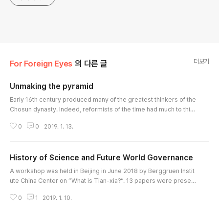
더보기
For Foreign Eyes
의 다른 글
Unmaking the pyramid
글 내용
Early 16th century produced many of the greatest thinkers of the
Chosun dynasty. Indeed, reformists of the time had much to think
hard about, in their fierce struggle against the powers-that-be. T
0
0
2019. 1. 13.
he seasoned reactionaries were masters of tricks and plots. Poli
tics today is no different. While reformists are bound by a sense
of moral justice, reactionaries resort without hesitation to the sha
History of Science and Future World Governance
dies..
글 내용
A workshop was held in Beijing in June 2018 by Berggruen Instit
ute China Center on “What is Tian-xia?”. 13 papers were present
ed there, opening with the philosopher Zhao Ting-yang's "What i
0
1
2019. 1. 10.
s Tian-xia, after all?" and closing with the political scientist Daniel
Bell's "Tian-xia in the Modern World: Towards an Asian Regional