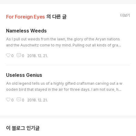
더보기
For Foreign Eyes
의 다른 글
Nameless Weeds
글 내용
As I pull out weeds from the lawn, ​the glory of the Aryan nations
and the Auschwitz come to my mind. Pulling out all kinds of grass
other than "the grass", I think of South Africa, and of the military a
0
0
2018. 12. 21.
cademy. And of the Indians at Wounded Knee. Lawn weeding is a
part of the socialization course here, aimed at cultivating the pati
ence of the inmates. I keep pulling out the weeds, not knowing w
Useless Genius
h..
글 내용
An old legend tells us of a highly gifted craftsman carving out a w
ooden bird that stayed in the air for three days. I am not sure, ho
wever, if the outstanding gift has more value for our lives than tha
0
0
2018. 12. 21.
t of an ordinary carpenter who produces good cartwheels.
이 블로그 인기글