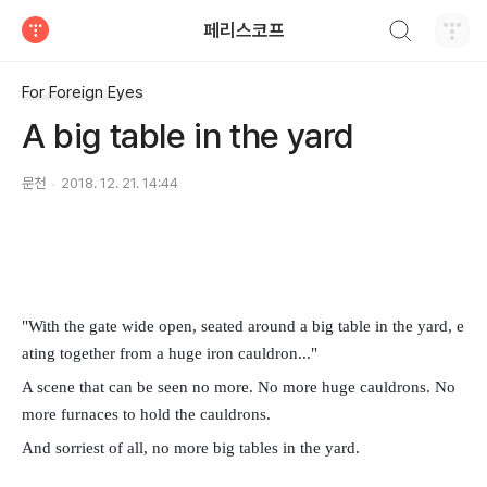
검색하기
페리스코프
티스토리
For Foreign Eyes
A big table in the yard
문천
2018. 12. 21. 14:44
"With the gate wide open, seated around a big table in the yard,
e
ating together from a huge iron cauldron...
"
A scene that can be seen no more.
No more huge cauldrons. No
more furnaces to hold the cauldrons.
And sorriest of all, no more big tables in the yard.