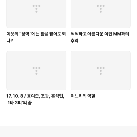
이웃의 “성역”에는 침을 뱉어도 되
씩씩하고 아름다운 여인 MM과의
나?
추억
17. 10. 8 / 윤여준, 조광, 홍석현,
며느리의 역할
'1타 3피'의 꿈
의안내