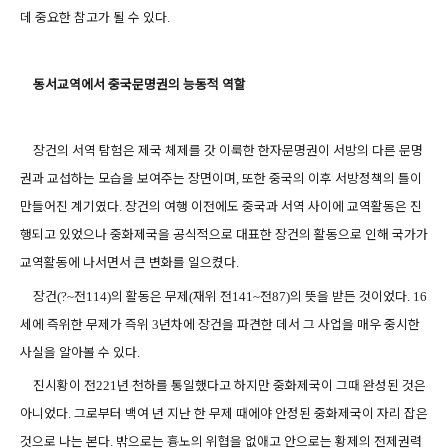
데 중요한 참고가 될 수 있다
.
동서교역에서 중국문명권의 능동적 역할
장건의 서역 탐험은 제국 체제를 갓 이룩한 한자문명권이 서방의 다른 문명
권과 교섭하는 모습을 보여주는 장면이며
또한 중국의 이후 서방정책의 틀이
,
만들어진 계기였다
장건의 여행 이전에도 중국과 서역 사이에 교역활동은 진
.
행되고 있었으나 중화제국을 공식적으로 대표한 장건의 활동으로 인해 국가가
교역활동에 나서면서 큰 변화를 일으켰다
.
장건
전
의 활동은 무제
재위 전
전
의 뜻을 받든 것이었다
(?~
114)
(
141~
87)
. 16
세에 즉위한 무제가 즉위
년차에 장건을 파견한 데서 그 사업을 매우 중시한
3
사실을 알아볼 수 있다
.
진시황이 전
년 천하를 통일했다고 하지만 중화제국이 그때 완성된 것은
221
아니었다
그로부터 백여 년 지난 한 무제 때에야 안정된 중화제국이 자리 잡은
.
것으로 나는 본다
밖으로는 흉노의 위협을 없애고 안으로는 황제의 전제권력
.