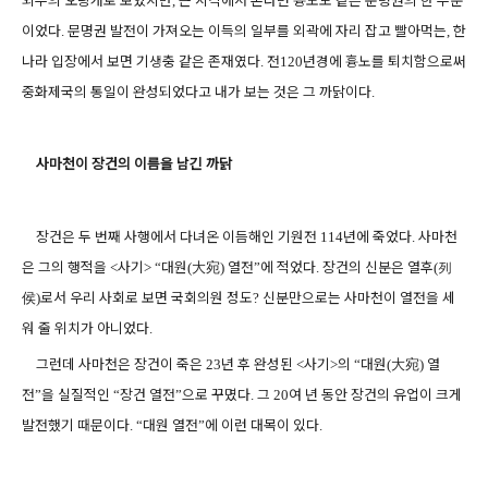
,
이었다
문명권 발전이 가져오는 이득의 일부를 외곽에 자리 잡고 빨아먹는
한
.
,
나라 입장에서 보면 기생충 같은 존재였다
전
년경에 흉노를 퇴치함으로써
.
120
중화제국의 통일이 완성되었다고 내가 보는 것은 그 까닭이다
.
사마천이 장건의 이름을 남긴 까닭
장건은 두 번째 사행에서 다녀온 이듬해인 기원전
년에 죽었다
사마천
114
.
은 그의 행적을
사기
대원
大宛
열전
에 적었다
장건의 신분은 열후
列
<
> “
(
)
”
.
(
侯
로서 우리 사회로 보면 국회의원 정도
신분만으로는 사마천이 열전을 세
)
?
워 줄 위치가 아니었다
.
그런데 사마천은 장건이 죽은
년 후 완성된
사기
의
대원
大宛
열
23
<
>
“
(
)
전
을 실질적인
장건 열전
으로 꾸몄다
그
여 년 동안 장건의 유업이 크게
”
“
”
.
20
발전했기 때문이다
대원 열전
에 이런 대목이 있다
. “
”
.