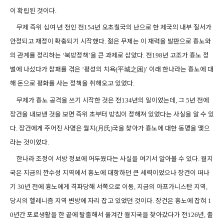
이 확립된 것이다
.
무제 즉위 십여 년 전인 전
년 오초칠국의 난으로 한 제국의 내부 질서가
154
안정되고 재정이 확충되기 시작했다
젊은 무제는 이 재력을 발판으로 흉노와
.
의 관계를 정리하는
북방정책
을 큰 과제로 삼았다
전
년 고조가 흉노 정
‘
’
.
198
벌에 나섰다가 참패를 겪은
평성의 치욕
平城之困
이래 한나라는 흉노에 대
‘
(
)’
해 돈으로 평화를 사는 정책을 취해오고 있었다
.
무제가 흉노 공격을 쓰기 시작한 것은 전
년의 일이었는데
그
년 전에
134
,
5
장건을 내보낸 것을 보면 즉위 초부터 방침이 정해져 있었다는 사실을 알 수 있
다
장건에게 주어진 사명은 월지
月氏
국을 찾아가 흉노에 대한 동맹을 맺으
.
(
)
라는 것이었다
.
한나라 조정이 서방 정보에 어두웠다는 사실을 여기서 알아볼 수 있다
월지
.
국은 지금의 깐수성 지역에서 흉노에 대항하던 큰 세력이었으나 장건이 떠나
기
년 전에 흉노에게 격파당해 서쪽으로 이동
지금의 아프가니스탄 지역
30
,
,
당시의 헬레니즘 지역 변방에 자리 잡고 있었던 것이다
장건은 흉노에 잡혀
.
1
년간 포로생활을 한 끝에 탈출해서 옮겨간 월지국을 찾아갔다가 전
년
출
0
126
,