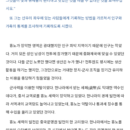
그것들이 젖과 유제품의 편리하고 맛있는 것을 따를 수 없다는 것을 보여주십
시오
.”
또 그는 선우의 좌우에 있는 사람들에게 기록하는 방법을 가르쳐서 인구와
가축의 통계를 조사하여 기록하도록 시켰다
.
흉노가 장악한 영역은 광대했지만 인구 희박 지역이기 때문에 인구는 작았
다
거의 모든 성인 남성이 전투에 참가했기 때문에 중화제국에 맞설 수 있었던
.
것이다
다들 군인 노릇만 했다면 생산은 누가 했나
전투원도 평시에는 생산
.
?
활동을 하기는 했지만
그것만으로는 거대한 정치
군사 조직을 장기간 유지하
,
-
는 비용을 충당하기 힘들었을 것이다
.
군사력을 이용한 약탈이었다
한나라에서 받는 세폐
歲幣
도 막대한 액수인
.
(
)
데다가
중서 교역로를 흉노 세력이 장악하고 있었다
한나라의 경제 발전에 따
,
.
라 서역과의 교역량도 늘어나고 있었는데
흉노는 약탈이나 통과세 징수를 통
,
해 수입을 올리고 있었던 것이다
.
흉노 세력의 발전은 중국문명권 발전의 한 고리였다
한나라에서는 흉노를
.
외부의 오랑캐로 보았지만
큰 시각에서 본다면 흉노도 같은 문명권의 한 부분