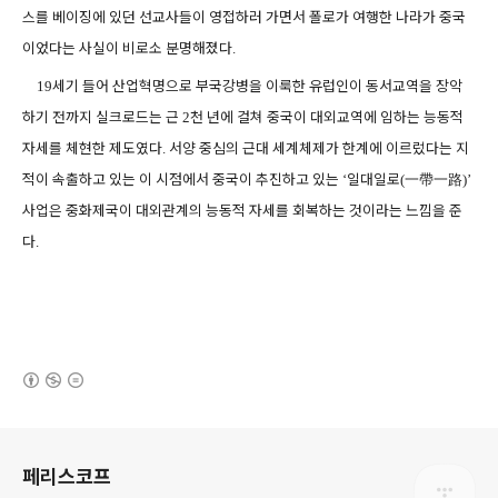
스를 베이징에 있던 선교사들이 영접하러 가면서 폴로가 여행한 나라가 중국
이었다는 사실이 비로소 분명해졌다
.
세기 들어 산업혁명으로 부국강병을 이룩한 유럽인이 동서교역을 장악
19
하기 전까지 실크로드는 근
천 년에 걸쳐 중국이 대외교역에 임하는 능동적
2
자세를 체현한 제도였다
서양 중심의 근대 세계체제가 한계에 이르렀다는 지
.
적이 속출하고 있는 이 시점에서 중국이 추진하고 있는
일대일로
一帶一路
‘
(
)’
사업은 중화제국이 대외관계의 능동적 자세를 회복하는 것이라는 느낌을 준
다
.
(새창열림)
로그 정보
페리스코프