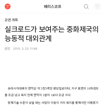
검색하기
페리스코프
티스토리
강연 계획
실크로드가 보여주는 중화제국의
능동적 대외관계
문천
2015. 3. 23. 11:48
유라시아대륙의 면적은 약
천
백만 평방킬로미터
지구 표면의
퍼센트
5
5
,
10
를 조금 넘고 육지 전체 면적의
분의
보다 조금 크다
3
1
.
항해기술 수준이 낮을 때는 사람의 이동이 거의 육지를 통해서만 이뤄졌기