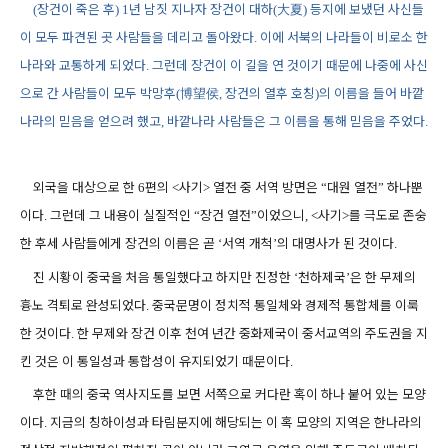
장건이 죽은 후
년 남짓 지나자 장건이 대하
大夏
등지에 보냈던 사신들
(
) 1
(
)
이 모두 파견된 곳 사람들을 데리고 돌아왔다
이에 서북의 나라들이 비로소 한
.
나라와 교통하게 되었다
그런데 장건이 이 길을 연 것이기 때문에 나중에 사신
.
으로 간 사람들이 모두 박망후
博望侯
장건의 열후 호칭
의 이름을 들어 바깥
(
,
)
나라의 믿음을 얻으려 했고
바깥나라 사람들은 그 이름을 통해 믿음을 주었다
,
.
외국을 대상으로 한
편의
사기
열전 중 서역 방면은
대원 열전
하나뿐
6
<
>
“
”
이다
그런데 그 내용이 실질적인
장건 열전
이었으니
사기
를 극도로 존숭
.
“
”
, <
>
한 후세 사람들에게 장건의 이름은 곧
서역 개척
의 대명사가 된 것이다
‘
’
.
진 시황이 중국을 처음 통일했다고 하지만 진정한
천하제국
은 한 무제의
‘
’
흉노 격퇴로 완성되었다
중국문명이 정치적 통일체와 경제적 통합체를 이룩
.
한 것이다
한 무제와 장건 이후 천여 년간 중화제국이 중서교역의 주도권을 지
.
킨 것은 이 통일성과 통합성이 유지되었기 때문이다
.
후한 때의 중국 역사지도를 보면 서쪽으로 커다란 혹이 하나 붙어 있는 모양
이다
지금의 칭하이성과 타림분지에 해당되는 이 혹 모양의 지역은 한나라의
.