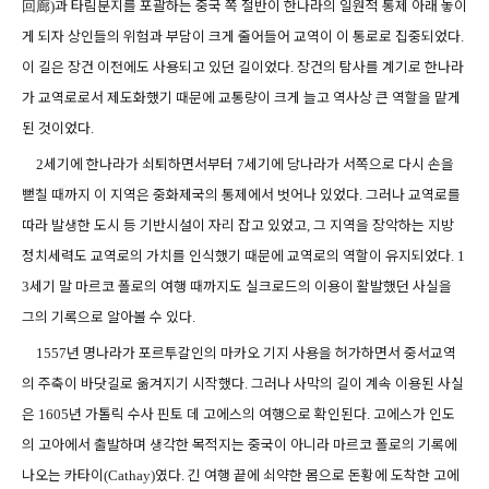
回廊
과 타림분지를 포괄하는 중국 쪽 절반이 한나라의 일원적 통제 아래 놓이
)
게 되자 상인들의 위험과 부담이 크게 줄어들어 교역이 이 통로로 집중되었다
.
이 길은 장건 이전에도 사용되고 있던 길이었다
장건의 탐사를 계기로 한나라
.
가 교역로로서 제도화했기 때문에 교통량이 크게 늘고 역사상 큰 역할을 맡게
된 것이었다
.
세기에 한나라가 쇠퇴하면서부터
세기에 당나라가 서쪽으로 다시 손을
2
7
뻗칠 때까지 이 지역은 중화제국의 통제에서 벗어나 있었다
그러나 교역로를
.
따라 발생한 도시 등 기반시설이 자리 잡고 있었고
그 지역을 장악하는 지방
,
정치세력도 교역로의 가치를 인식했기 때문에 교역로의 역할이 유지되었다
. 1
세기 말 마르코 폴로의 여행 때까지도 실크로드의 이용이 활발했던 사실을
3
그의 기록으로 알아볼 수 있다
.
년 명나라가 포르투갈인의 마카오 기지 사용을 허가하면서 중서교역
1557
의 주축이 바닷길로 옮겨지기 시작했다
그러나 사막의 길이 계속 이용된 사실
.
은
년 가톨릭 수사 핀토 데 고에스의 여행으로 확인된다
고에스가 인도
1605
.
의 고아에서 출발하며 생각한 목적지는 중국이 아니라 마르코 폴로의 기록에
나오는 카타이
였다
긴 여행 끝에 쇠약한 몸으로 돈황에 도착한 고에
(Cathay)
.