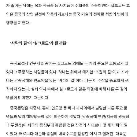
가 줄어든 뒤에는 옥과 귀금속 등 사치품이 수입품의 주종이었다
실크로드 교
.
역은 중국의 산업 발전에 작용하기보다는 중국 기술의 전파로 서방의 변화에
영향을 끼쳤다
.
사막의 길
이
실크로드
가 된 까닭
‘
’
‘
’
동서교섭사 연구자들 중에는 실크로드 외에도 두 개의 중요한 교통로가 있
었다고 주장하는 사람들이 있다
하나는 위에서 얘기한
초원의 길
이고 또 하
.
‘
’
나는 남중국해와 인도양을 잇는
바다의 길
이다
나는 이 주장을 중요하게 생
‘
’
.
각하지 않는다
실제 역사 속에서 실크로드가 맡은 역할에 비해 다른 두 길의
.
역할이 미미했기 때문이다
.
중국문명은 지중해
홍해
인도양 등 바다 가까이에서 발달한 다른 주요 문
,
,
명들과 달리 해양활동에 많이 의존하지 않았다
남중국해 연안
지금의 광둥성
.
(
과 푸젠성
이 제국의 중심부에 통합된 것은 장건의 시대보다 몇 세기 뒤의 일
)
이었다
해로보다 대운하 중심의 내륙수로를 활용한 데서 그 철저한
대륙문
.
‘