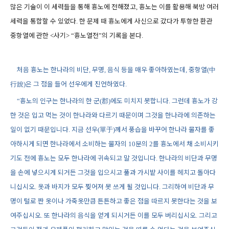
많은 기술이 이 세력들을 통해 흉노에 전해졌고
흉노는 이를 활용해 북방 여러
,
세력을 통합할 수 있었다
한 문제 때 흉노에게 사신으로 갔다가 투항한 환관
.
중항열에 관한
사기
흉노열전
의 기록을 본다
<
> “
”
.
처음 흉노는 한나라의 비단
무명
음식 등을 매우 좋아하였는데
중항열
中
,
,
,
(
行說
은 그 점을 들어 선우에게 진언하였다
)
.
흉노의 인구는 한나라의 한 군
郡
에도 미치지 못합니다
그런데 흉노가 강
“
(
)
.
한 것은 입고 먹는 것이 한나라와 다르기 때문이며 그것을 한나라에 의존하는
일이 없기 때문입니다
지금 선우
單于
께서 풍습을 바꾸어 한나라 물자를 좋
.
(
)
아하시게 되면 한나라에서 소비하는 물자의
분의
를 흉노에서 채 소비시키
10
2
기도 전에 흉노는 모두 한나라에 귀속되고 말 것입니다
한나라의 비단과 무명
.
을 손에 넣으시게 되거든 그것을 입으시고 풀과 가시밭 사이를 헤치고 돌아다
니십시오
옷과 바지가 모두 찢어져 못 쓰게 될 것입니다
그리하여 비단과 무
.
.
명이 털로 짠 옷이나 가죽옷만큼 튼튼하고 좋은 점을 따르지 못한다는 것을 보
여주십시오
또 한나라의 음식을 얻게 되시거든 이를 모두 버리십시오
그리고
.
.