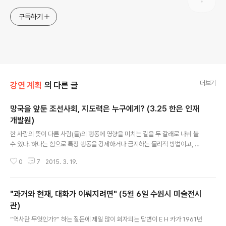
구독하기
더보기
강연 계획
의 다른 글
망국을 앞둔 조선사회, 지도력은 누구에게? (3.25 한은 인재
개발원)
글 내용
한 사람의 뜻이 다른 사람(들)의 행동에 영향을 미치는 길을 두 갈래로 나눠 볼
수 있다. 하나는 힘으로 특정 행동을 강제하거나 금지하는 물리적 방법이고, 또
하나는 상대의 마음을 움직여 스스로 행동을 선택하게 하는 심리적 방법이다.
0
7
2015. 3. 19.
물리적 방법은 결과를 예측하기 쉽다는 장점이 있지만 효과의 확산력이 없다.
우두머리가 동원할 수 있는 자원(무력이든 재력이든)의 범위를 넘어설 수 없는
것이다. 한편 심리적 방법은 따르는 사람의 주관에 좌우된다는 점에서 효과가
"과거와 현재, 대화가 이뤄지려면" (5월 6일 수원시 미술전시
불확실한 면이 있지만, 제대로 작동이 될 경우 널리 전파되고 크게 확산될 수 있
다. ‘지도력’이 의미를 가지는 것은 가용자원의 범위를 넘어 효과를 일으키는 경
관)
글 내용
우다. 따라서 물리적 방법보다 심리적 방법이 지도력의 핵심 내용이다. 물론 지
“역사란 무엇인가?” 하는 질문에 제일 많이 회자되는 답변이 E H 카가 1961년
도력의 발휘가 마..