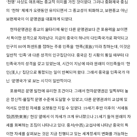
천명
사상도 애초에는 종교적 의미를 가진 것이었다
그러나 중화제국 중심
‘
’
.
의
천하
체제가 오랫동안 유지되면서 그 종교성이 퇴화하고
보편종교 아닌
‘
’
,
보편제국이 이 문명권을 대표하게 되었다
.
한자문명권은 종교의 울타리에 묶인 다른 문명권보다 큰 포용력을 보이면
서 특이한 성격으로 자라났다
지금의 중국이 하나의 다민족국가로 파악되고
.
인구의
여 퍼센트를 점하는 주류 민족을
한족
漢族
이라 칭하는데
이것은
80
‘
(
)’
,
일반적
민족
과 다른 성격의 인구집단이다
중국은 진 시황의 통일 때부터 다
‘
’
.
민족국가의 성격을 갖고 있었는데
시간이 지남에 따라 원래의 이민족들이
한
,
‘
인
漢人
집단으로 통합되는 일이 반복되어 왔다
그래서 중국을 민족국가 아
(
)’
.
닌
문명국가
로 보는 시각이 일반적이다
‘
’
.
포용력은 문명 발전에 유리한 조건이다
그래서 한자문명권은 일찍부터 높
.
은 정신적
물질적 문명 수준에 도달할 수 있었고
다른 문명권과의 교섭에 있
-
,
어서도 안정된 자세를 오랫동안 지킬 수 있었다
세기 후반 이후의
서세동
. 19
‘
점
西勢東漸
현상 앞에서 이 자세가 크게 무너졌으나
세기 들어 원래의 자
(
)’
21
세를 회복하는 조짐이 나타나고 있다
중서
中西
교섭사에 나타난 중국의 특
.
(
)
이한 자세를 살펴보는 것은 지금 진행되고 있는 세계정세의 변화를 가늠하는