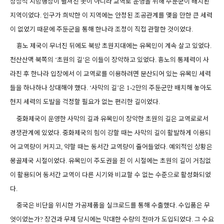
정상적 지방행정이 펼쳐진 곳이 아니라 교역로 운영을 위해 주둔군이 배치된
지역이었다
인구가 희박한 이 지역에는 안정된 조공관계를 맺을 만한 큰 세력
.
이 없었기 때문에 주둔군을 통해 한나라 조정이 직접 관할한 것이었다
.
흉노 제국이 무너진 뒤에도 북방 초원지대에는 유목민이 계속 살고 있었다
.
천산산맥 북쪽의
초원의 길
은 이들이 장악하고 있었다
흉노의 통제력이 사
‘
’
.
라진 후 한나라 입장에서 이 교역로를 이용하려면 분산되어 있는 유목민 세력
들을 하나하나 상대해야 했다
사막의 길
은
만의 주둔군만 배치해 놓아도
. ‘
’
1-2
현지 세력의 도발을 걱정할 필요가 없는 편리한 길이었다
.
중화제국이 운영한 사막의 길과 유목민이 장악한 초원의 길은 교역로로서
경쟁관계에 있었다
중화제국의 힘이 강할 때는 사막의 길이 활발하게 이용되
.
어 교역량이 커지고
약할 때는 동서간 교역량이 줄어들었다
예외적인 상황은
,
.
몽골제국 시절이었다
유목민이 주도권을 쥔 이 시절에는 초원의 길이 거침없
.
이 활용되어 동서간 교역이 다른 시기와 비교할 수 없는 수준으로 활성화되었
다
.
중국은 비단을 위시한 가공제품을 실크로드를 통해 수출했다
수입품은 무
.
엇이었는가
장건과 무제 당시에는 막대한 수량의 전마가 도입되었다
그 수요
?
.