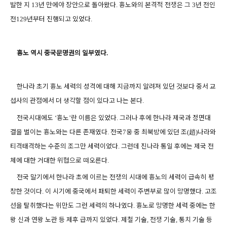
발한 지
년 만에야 장안으로 돌아왔다
흉노와의 본격적 전쟁은 그
년 전인
13
.
3
전
년부터 진행되고 있었다
129
.
흉노 역시 중국문명권의 일부였다
.
한나라 초기 흉노 세력의 성격에 대해 지금까지 알려져 있던 것보다 중서 교
섭사의 관점에서 더 생각할 점이 있다고 나는 본다
.
전국시대에도
흉노
란 이름은 있었다
그러나 후에 한나라 제국과 정면대
‘
’
.
결을 벌이는 흉노와는 다른 존재였다
전국
웅 중 최북방에 있던 조
趙
나라와
.
7
(
)
티격태격하는 수준의 조그만 세력이었다
그런데 진나라 통일 후에는 제국 전
.
체에 대한 거대한 위협으로 떠오른다
.
전국 말기에서 한나라 초에 이르는 전쟁의 시대에 흉노의 세력이 급속히 팽
창한 것이다
이 시기에 중국에서 패퇴한 세력이 주변부로 많이 망명했다
고조
.
.
선을 탈취했다는 위만도 그런 세력의 하나였다
흉노로 망명한 세력 중에는 한
.
왕 신과 연왕 노관 등 제후 급까지 있었다
제철 기술
전쟁 기술
통치 기술 등
.
,
,