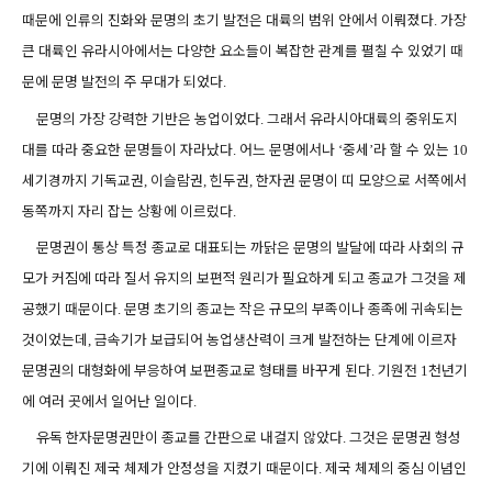
때문에 인류의 진화와 문명의 초기 발전은 대륙의 범위 안에서 이뤄졌다
가장
.
큰 대륙인 유라시아에서는 다양한 요소들이 복잡한 관계를 펼칠 수 있었기 때
문에 문명 발전의 주 무대가 되었다
.
문명의 가장 강력한 기반은 농업이었다
그래서 유라시아대륙의 중위도지
.
대를 따라 중요한 문명들이 자라났다
어느 문명에서나
중세
라 할 수 있는
.
‘
’
10
세기경까지 기독교권
이슬람권
힌두권
한자권 문명이 띠 모양으로 서쪽에서
,
,
,
동쪽까지 자리 잡는 상황에 이르렀다
.
문명권이 통상 특정 종교로 대표되는 까닭은 문명의 발달에 따라 사회의 규
모가 커짐에 따라 질서 유지의 보편적 원리가 필요하게 되고 종교가 그것을 제
공했기 때문이다
문명 초기의 종교는 작은 규모의 부족이나 종족에 귀속되는
.
것이었는데
금속기가 보급되어 농업생산력이 크게 발전하는 단계에 이르자
,
문명권의 대형화에 부응하여 보편종교로 형태를 바꾸게 된다
기원전
천년기
.
1
에 여러 곳에서 일어난 일이다
.
유독 한자문명권만이 종교를 간판으로 내걸지 않았다
그것은 문명권 형성
.
기에 이뤄진 제국 체제가 안정성을 지켰기 때문이다
제국 체제의 중심 이념인
.