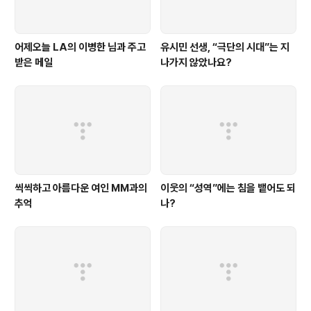
어제오늘 LA의 이병한 님과 주고
유시민 선생, “극단의 시대”는 지
받은 메일
나가지 않았나요?
씩씩하고 아름다운 여인 MM과의
이웃의 “성역”에는 침을 뱉어도 되
추억
나?