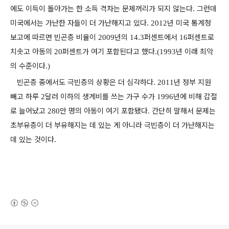
에도 이득이 돌아가는 한 소득 격차는 문제꺼리가 되지 않는다
그런데
.
미국에서는 가난한 자들이 더 가난해지고 있다
년 미국 통계청
. 2012
보고에 따르면 빈곤층 비율이
년의
퍼센트에서
퍼센트로
2009
14.3
16
치솟고 아동의
퍼센트가 여기 포함된다고 했다
년 이래 최악
20
.(1993
의 수준이다
.)
빈곤층 중에서도 극빈층의 상황은 더 심각하다
년 정부 지원
. 2011
빼고 하루
달러 이하의 생계비를 쓰는 가구 수가
년에 비해 갑절
2
1996
로 늘어났고
만 명의 아동이 여기 포함됐다
간단히 말해서 문제는
280
.
초부유층이 더 부유해지는 데 있는 게 아니라 극빈층이 더 가난해지는
데 있는 것이다
.
(새창열림)
로그 정보