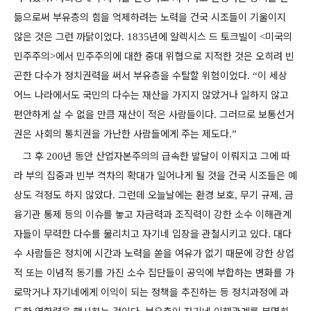
듦으로써 부유층의 힘을 억제하려는 노력을 건국 시조들이 기울이지
않은 것은 그런 까닭이었다
년에 알렉시스 드 토크빌이
미국의
. 1835
<
민주주의
에서 민주주의에 대한 중대 위협으로 지적한 것은 오히려 빈
>
곤한 다수가 정치권력을 써서 부유층을 수탈할 위험이었다
이 세상
. “
어느 나라에서도 국민의 다수는 재산을 가지지 않았거나 일하지 않고
편안하게 살 수 없을 만큼 재산이 적은 사람들이다
그러므로 보통선거
.
권은 사회의 통치권을 가난한 사람들에게 주는 제도다
.”
그 후
년 동안 산업자본주의의 급속한 발달이 이뤄지고 그에 따
200
라 부의 집중과 빈부 격차의 확대가 일어나게 될 것을 건국 시조들은 예
상도 걱정도 하지 않았다
그런데 오늘날에는 환경 보호
무기 규제
금
.
,
,
융기관 통제 등의 이슈를 놓고 자금력과 조직력이 강한 소수 이해관계
자들이 무력한 다수를 물리치고 자기네 입장을 관철시키고 있다
대다
.
수 사람들은 정치에 시간과 노력을 쏟을 여유가 없기 때문에 강한 상업
적 또는 이념적 동기를 가진 소수 집단들이 공익에 부합하는 변화를 가
로막거나 자기네에게 이익이 되는 정책을 추진하는 등 정치과정에 과