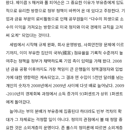
왔다
제이콥
해커와 폴 피어슨은 그 중요한 이유가 부유층에게 압도
.
S
적으로 유리한 방향으로 정부 정책이 바뀌어 온 데 있다고 주장한다
기
.
업과 금융 부문의 로비활동으로 인해 공무원들이
다수의 희생으로 소
“
수의 이익을 가져오는 방향으로 미국 정치와 미국 경제의 규칙을 고쳐
써 오게
되었다는 것이다
”
.
세법에서 시작해 규제 완화
회사 운영방법
사회안전망 문제에 이르
,
,
기까지
이미 부유한 집단의 국부
國富
점유율을 기록적 수준까지 높
,
(
)
여주는 정책을 정부가 채택하도록 기업 측이 압력을 가해 왔다
. 2008
년 금융 공황 이후까지도 가장 책임이 큰 은행들의 정책결정자와 입법
가에 대한 영향력은 계속되었고
그 결과 연 수입이
천만 달러를 넘는
,
5
개인의 숫자가
년에서
년 사이에 다섯 배로 늘어났다
2008
2009
. 2009
년의 경제회복 과정에서 소득 증가의
퍼센트가 상위
퍼센트
-2010
93
1
에게 돌아갔다
.
늘어나는 부의 분배가 부유층에 집중된다 하더라도 빈부 격차의 확
대가 그 자체로는 걱정할 일이 아니다
정의의 관점에서 볼 때 정말 중
.
요한 것은 소외계층의 운명이다
존 롤스의 정의론에 따르면 소외계층
.