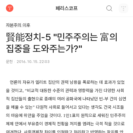
검색하기
페리스코프
티스토리
자본주의 이후
賢能정치-5 "민주주의는 富의
집중을 도와주는가?"
문천
2016. 10. 15. 22:03
언론의 자유가 엘리트 집단의 권력 남용을 폭로하는 데 효과가 있었
을 것이고
비교적 대등한 수준의 권력과 영향력을 가진 다양한 사회
, “
적 집단들의 출현으로 종래의 여러 공화국에 나타났던 빈
부 간의 심연
-
을 메울 수 있는
다원적 사회로 들어서고 있다는 생각도 건국 시조들
”
의 마음에 위안을 주었을 것이다
인
표의 원칙으로 세워진 민주주의
. 1
1
체제 안에서 부유층이 경제적 전횡을 저지를 염려는 극히 적을 것으로
여겨졌다
사회경제적 차이를 인정하고 처리하고 반영하는 장치를 만
.