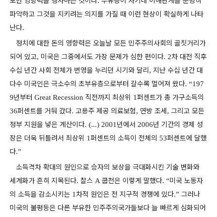
도한 영향력을 행사하는 것이다
부유층이 자기네 이해관계를 분명히
.
파악하고 그것을 지키려는 의지를 가질 때 이런 현상이 확실하게 나타
난다
.
정치에 대한 돈의 영향력은 오늘날 모든 민주주의사회의 골칫거리가
되어 있고
미국은 그중에서도 가장 문제가 심한 편이다
차 대전 직후
,
. 2
수십 년간 사회 전체가 번영을 누리던 시기와 달리
지난 수십 년간 대
,
다수 미국인은 극소수의 초부유층으로부터 갈수록 멀어져 왔다
. “197
년부터
직전까지 최상위
퍼센트가 총 가구소득의
9
Great Recession
1
퍼센트를 거둬 갔다
고용주 제공 의료보험
연방 조세
그리고 모든
36
.
,
,
정부 지원을 넣은 계산이다
년에서
년 기간의 경제 성
. (...) 2001
2006
장은 더욱 뒤틀려서 최상위
퍼센트의 소득이 전체의
퍼센트에 달했
1
53
다
.”
소득격차 확대의 원인으로 승자의 보상을 극대화시킨 기술 변화와
세계화가 흔히 지목된다
찰스
쿱천은 이렇게 말했다
미국 노동자
.
A
. “
의 소득을 감소시키는
차적 원인은 전 지구적 경쟁에 있다
그러나
1
.”
미국의 불평등은 다른 부유한 민주주의국가들보다 늘 빠르게 심화되어