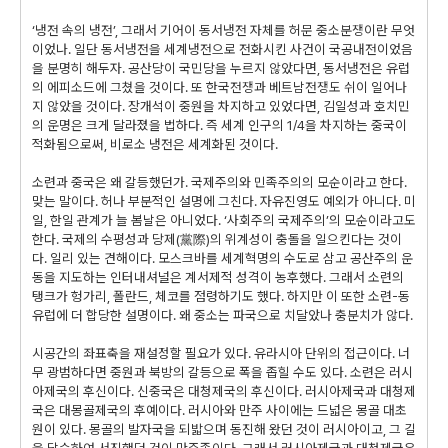
‘냉전 속의 냉전’, 그래서 기어이 동서냉전 자체를 허문 중소분쟁이란 무엇
이었나. 일단 동서냉전을 세계냉전으로 전화시킨 사건이 국공내전이었음
을 분명히 해두자. 공산당이 국민당을 누르지 않았다면, 동서냉전은 유럽
의 에피소드에 그쳤을 것이다. 또 한국전쟁과 베트남전쟁도 쉬이 일어나
지 않았을 것이다. 장개석이 중원을 차지하고 있었다면, 김일성과 호치민
의 운명은 크게 달라졌을 법하다. 즉 세계 인구의 1/4을 차지하는 중국이
적화됨으로써, 비로소 냉전은 세계화된 것이다.
소련과 중국은 왜 갈등했던가. 국제주의와 민족주의의 모순이라고 한다.
맞는 말이다. 허나 부분적인 설명에 그친다. 자유진영도 예외가 아니다. 미
일, 한일 관계가 늘 봄날은 아니었다. ‘사회주의 국제주의’의 모순이라고도
한다. 국제의 수평성과 당제(黨際)의 위계성이 충돌을 일으킨다는 것이
다. 일리 있는 견해이다. 모스크바를 세계혁명의 수도로 삼고 공산주의 운
동을 지도하는 인터내셔널은 계서제적 성격이 농후했다. 그래서 소련의
탱크가 헝가리, 폴란드, 체코를 점령하기도 했다. 하지만 이 또한 소련-동
유럽에 더 합당한 설명이다. 왜 중소는 파국으로 치달았나 충분치가 않다.
시공간의 좌표축을 재설정할 필요가 있다. 유라시아 단위의 접근이다. 너
무 광범하다면 중원과 북방의 갈등으로 폭을 좁힐 수도 있다. 소련은 러시
아제국의 후신이다. 신중국은 대청제국의 후신이다. 러시아제국과 대청제
국은 대몽골제국의 후예이다. 러시아와 만주 사이에는 드넓은 몽골 대초
원이 있다. 몽골의 발자국을 되밟으며 동진해 왔던 것이 러시아이고, 그 길