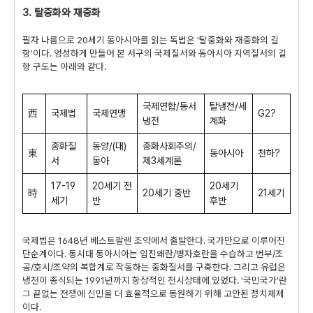
3. 탈중화와 재중화
필자 나름으로 20세기 동아시아를 읽는 독법은 '탈중화와 재중화의 길
항'이다. 엉성하게 만들어 본 서구의 국제질서와 동아시아 지역질서의 길
항 구도는 아래와 같다.
국제연합/동서
탈냉전/세
西
국제법
국제연맹
G2?
냉전
계화
중화질
동양/(대)
중화사회주의/
東
동아시아
천하?
서
동아
제3세계론
17-19
20세기 전
20세기
時
20세기 중반
21세기
세기
반
후반
국제법은 1648년 베스트팔렌 조약에서 출발한다. 국가만으로 이루어진
단순계이다. 동시대 동아시아는 임진왜란/병자호란을 수습하고 번부/조
공/호시/조약의 복합계로 작동하는 중화질서를 구축한다. 그리고 유럽은
냉전이 종식되는 1991년까지 항상적인 전시상태에 있었다. '국민국가'란
그 끝없는 전쟁에 신민을 더 효율적으로 동원하기 위해 고안된 정치체제
이다.