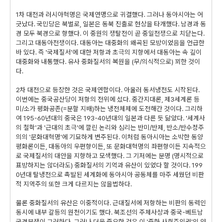
1차 대전과 러시아혁명은 국제연맹으로 귀결했다. 그러나 동아시아는 어
긋났다. 국민당은 북벌로, 일본은 동북 진출로 현상을 타개했다. 남경과 동
경 모두 북경으로 향했다. 이 중원의 쟁탈전이 곧 중일전쟁으로 치닫는다.
그리고 대동아전쟁이다. 대동아는 대중화의 왜곡된 모방이었음을 언급한
바 있다. 즉 '국제질서'에 대한 저항과 초극의 지향에서 대동아는 속 깊이
대중화와 내통했다. 유사 중화질서의 복원을 (무/의식적으로) 꾀한 것이
다.
2차 대전으로 등장한 것은 국제연합이다. 아울러 동서냉전도 시작된다.
이번에는 중국공산당이 저항의 전위에 섰다. 중간지대론, 제3세계론 등
미/소가 평화공존(=분할 지배)하는 냉전체제에 도전해간 것이다. 그리하
여 195-60년대의 중국은 193-40년대의 일본과 다른 듯 닮았다. '세계사
의 철학'과 '근대의 초극'에 깔린 논리와 심리는 반미/반제, 반소/반수정주
의의 '문화대혁명'에 기묘하게 변주된다. 이처럼 동아시아는 소박한 동양
평화론이든, 대동아의 우편향이든, 또 문화대혁명의 좌편향이든 지속적으
로 국제질서의 대안을 지향하고 모색했다. 그 기저에는 분명 (명시적으로
표방하지는 않더라도) 중화질서의 기억과 유산이 있었다 할 것이다. 199
0년대 탈냉전으로 촉발된 세계화에 동아시아 공동체를 마주 세웠던 비판
적 지역주의 또한 크게 다르지는 않을법하다.
물론 중화질서의 유산은 이중적이다. 근대질서에 저항하는 비판의 동력인
동시에 내부 갈등의 원천이기도 했다. 북조선의 주체사상과 중국-베트남
국경분쟁이 그러하다. 그러나 더욱 중요한 것은 이 '중화 사회주의권'의 양