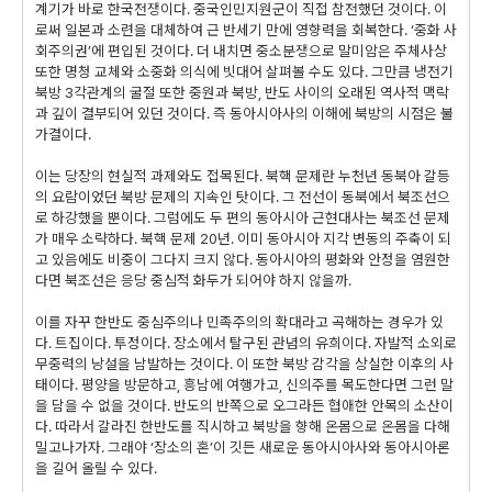
계기가 바로 한국전쟁이다. 중국인민지원군이 직접 참전했던 것이다. 이
로써 일본과 소련을 대체하여 근 반세기 만에 영향력을 회복한다. ‘중화 사
회주의권’에 편입된 것이다. 더 내치면 중소분쟁으로 말미암은 주체사상
또한 명청 교체와 소중화 의식에 빗대어 살펴볼 수도 있다. 그만큼 냉전기
북방 3각관계의 굴절 또한 중원과 북방, 반도 사이의 오래된 역사적 맥락
과 깊이 결부되어 있던 것이다. 즉 동아시아사의 이해에 북방의 시점은 불
가결이다.
이는 당장의 현실적 과제와도 접목된다. 북핵 문제란 누천년 동북아 갈등
의 요람이었던 북방 문제의 지속인 탓이다. 그 전선이 동북에서 북조선으
로 하강했을 뿐이다. 그럼에도 두 편의 동아시아 근현대사는 북조선 문제
가 매우 소략하다. 북핵 문제 20년. 이미 동아시아 지각 변동의 주축이 되
고 있음에도 비중이 그다지 크지 않다. 동아시아의 평화와 안정을 염원한
다면 북조선은 응당 중심적 화두가 되어야 하지 않을까.
이를 자꾸 한반도 중심주의나 민족주의의 확대라고 곡해하는 경우가 있
다. 트집이다. 투정이다. 장소에서 탈구된 관념의 유희이다. 자발적 소외로
무중력의 낭설을 남발하는 것이다. 이 또한 북방 감각을 상실한 이후의 사
태이다. 평양을 방문하고, 흥남에 여행가고, 신의주를 목도한다면 그런 말
을 담을 수 없을 것이다. 반도의 반쪽으로 오그라든 협애한 안목의 소산이
다. 따라서 갈라진 한반도를 직시하고 북방을 향해 온몸으로 온몸을 다해
밀고나가자. 그래야 ‘장소의 혼’이 깃든 새로운 동아시아사와 동아시아론
을 길어 올릴 수 있다.