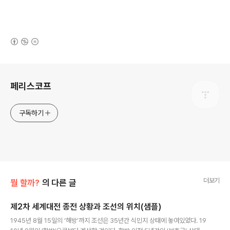
(새창열림)
로그 정보
페리스코프
구독하기
더보기
뭘 할까?
의 다른 글
제2차 세계대전 종전 상황과 조선의 위치(샘플)
글 내용
1945년 8월 15일의 ‘해방’까지 조선은 35년간 식민지 상태에 놓여있었다. 19