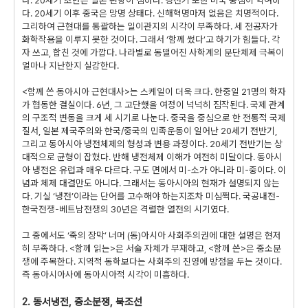
다. 20세기 초반은 일본 편향이 심하다. 냉전기 또한 미국 중심이 약여하
다. 20세기 이후 중국은 망명 상태다. 신해혁명마저 없음은 치명적이다.
그리하여 근현대를 통괄하는 일이관지의 시각이 부족하다. 세 전공자가
화학작용을 이루지 못한 것이다. 그래서 ‘함께 썼다’고 하기가 힘들다. 각
자 쓰고, 합친 것에 가깝다. 나라별로 동떨어진 사학계의 분단체제 극복이
얼마나 지난한지 실감한다.
<함께 쓴 동아시아 근현대사>는 스케일이 더욱 크다. 한중일 21명의 학자
가 협동한 결실이다. 6년, 그 고단했을 여정이 넉넉히 짐작된다. 국제 관계
의 구조적 변동을 크게 세 시기로 나눈다. 중국을 중심으로 한 전통적 국제
질서, 일본 제국주의와 한국/중국의 민족운동이 일어난 20세기 전반기,
그리고 동아시아 냉전체제의 형성과 변용 과정이다. 20세기 전반기는 상
대적으로 균형이 잡혔다. 반해 냉전체제 이해가 여전히 미달이다. 동아시
아 냉전은 유럽과 매우 다르다. 구도 면에서 미-소가 아니라 미-중이다. 이
념과 체제 대결만도 아니다. 그래서는 동아시아의 현재가 설명되지 않는
다. 기실 ‘냉전’이라는 단어를 고수해야 하는지조차 미심쩍다. 국공내전-
한국전쟁-베트남전쟁의 30년은 격렬한 열전의 시기였다.
그 중에서도 ‘죽의 장막’ 너머 (동)아시아 사회주의권에 대한 설명은 현저
히 부족하다. <함께 읽는>은 서술 자체가 부재하고, <함께 쓴>은 중소분
쟁에 주목한다. 지역적 동학보다는 사회주의 진영에 방점을 두는 것이다.
즉 동아시아사에 동아시아적 시각이 미흡하다.
2. 동서냉전, 중소분쟁, 북조선