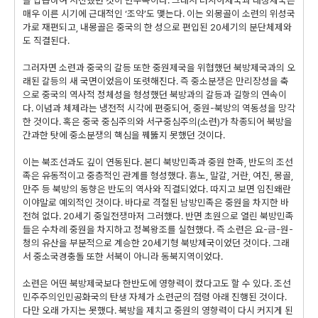
을 답습하여 서진했던 것이 만주족이다. 그래서 러시아제국과 대청제국은
매우 이른 시기에 근대적인 ‘조약’도 맺는다. 이는 외몽골이 소련의 위성국
가로 재편되고, 내몽골은 중국의 한 성으로 편입된 20세기의 분단체제와
도 직결된다.
그러자면 소련과 중국의 갈등 또한 중원제국을 위협했던 북방제국과의 오
래된 갈등의 새 국면이었음이 또렷해진다. 즉 중소분쟁은 만리장성을 축
으로 중국의 역사적 정체성을 형성했던 북방과의 갈등과 길항의 연속이
다. 이념과 체제라는 냉전적 시각에 편중되어, 중원-북방의 역동성을 망각
한 것이다. 혹은 중국 중심주의와 서구중심주의(소련)가 착종되어 북방을
간과한 탓에 중소분쟁의 핵심을 꿰뚫지 못했던 것이다.
이는 북조선과도 깊이 연동된다. 본디 북방민족과 중원 한족, 반도의 조선
족은 유동적이고 중층적인 관계를 형성했다. 흉노, 말갈, 거란, 여진, 몽골,
만주 등 북방의 동향은 반도의 역사와 직결되었다. 따지고 보면 임진왜란
이야말로 예외적인 것이다. 바다로 격절된 남방민족은 중원을 차지한 바
전혀 없다. 20세기 중일전쟁마저 그러했다. 반면 초원으로 열린 북방민족
들은 수차례 중원을 차지하고 정복왕조를 실현했다. 즉 소련은 요-금-원-
청의 유산을 부분적으로 계승한 20세기형 북방제국이었던 것이다. 그래
서 중소국경충돌 또한 서북이 아니라 동북지역이었다.
소련은 어떤 북방제국보다 한반도에 영향력이 컸다고도 할 수 있다. 조선
민주주의인민공화국의 탄생 자체가 소련군의 점령 아래 진행된 것이다.
다만 오래 가지는 못했다. 북방을 제치고 중원의 영향력이 다시 커지게 된