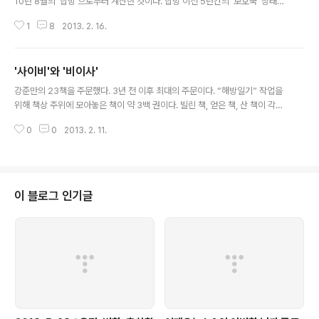
10년 8월의 ‘합방’으로부터 계산한 것이다. 합방 이전 5년간의 ‘보호국’ 상태도
식민지 상태에 준하는 것으로 본다면 넓은 의미의 식민지시대는 40년에 걸친
1
8
2013. 2. 16.
것이었다. 조선의 해방은 제2차 세계대전의 결과였고, 건국도 그 여파 속에서
이뤄진 일이었다. 2차 대전은 조선만이 아니라 전 세계 수많은 나라들의 독립을
가져왔다. 해방과 독립의 의미를 정확히 이해하기 위해서는 2차 대전이 어떤 양
'사이비'와 '비이사'
상으로 전개된 전쟁이었는지 먼저 파악할 필요가 있다. 그런데 우리 사회뿐 아
글 내용
니라 전 세계적으로 2차 대전에 대한 서술은 전승국 입장에서, 그리고 냉전의
강준만의 23책을 주문했다. 3년 전 이후 최대의 주문이다. “해방일기” 작업을
진영논리에 따라 이뤄진 것이 엄청나게 많기 때문에 냉전이 끝나고 21세기로
위해 책상 주위에 모아놓은 책이 약 3백 권이다. 빌린 책, 얻은 책, 산 책이 각각
접어든 지..
3분의 1가량씩이다. 얻은 책과 산 책 중에는 이 작업 전부터 갖고 있던 것이 절
0
0
2013. 2. 11.
반쯤 된다. 그중에 의 “1940년대 편” 두 권이 있다. 작업 시작 단계에서 많이 의
지하다가 진전에 따라 차츰 활용이 줄어들어 왔다. 그 시기에 대해 일반적으로
제기되는 문제점들이 잘 정리되어 있기 때문에 출발점으로 삼을 수 있었던 것이
다. 그런데 같은 기간에 대한 내 서술은 분량이 열 배 가까이 큰 것이니 출발점을
떠난 후로는 활용이 줄어들 수밖에 없었던 것이다. “대한민국 실록”을 생각하면
이 블로그 인기글
서는 의 존재를 새로운 각도에서 바라보지 않을 수 없다. 내가 구상하..