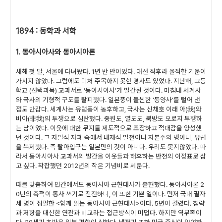
1894 : 동학과 서학
1. 동아시아사와 동아시아론
새해 첫 달, 서울에 다녀왔다. 1년 반 만이었다. 대선 직후라 울적한 기운이
가시지 않았다. 그럼에도 미처 주목하지 못한 경사도 있었다. 지난해, 고등
학교 (선택과목) 교과서로 ‘동아시아사’가 발간된 것이다. 마침내 세계사
와 국사의 기형적 구도를 탈피했다. 일본풍이 물씬한 ‘동양사’를 털어 낸
점도 반갑다. 세계사는 유럽풍이 농후하고, 국사는 신채호 이래 아(我)와
비아(非我)의 투쟁으로 심란했다. 중원도, 열도도, 북방도 오로지 투쟁하
는 남이었다. 이웃에 대한 무지를 제도적으로 조장하고 적대감을 양성했
던 것이다. 그 자발적 자폐 속에서 내재적 발전이니 자본주의 맹아니, 유럽
을 복제했다. 즉 탈아입구는 일본만의 것이 아니다. 우리도 못지않았다. 따
라서 동아시아사 교과서의 발간을 이웃들과 해후하는 반전의 이정표로 삼
고 싶다. 착잡했던 2012년의 작은 기념비로 세운다.
때를 맞춤하여 민간에서도 동아시아 근현대사가 출현했다. 동아시아론 2
0년의 축적이 통사 쓰기로 진전하니, 이 또한 기쁜 일이다. 먼저 국내 필자
세 명이 집필한 <함께 읽는 동아시아 근현대사>이다. 5년이 걸렸다. 침략
과 저항을 대신한 연관과 비교라는 접근방식이 미덥다. 하지만 역부족이