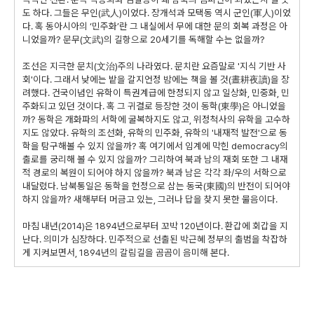
도 하다. 그들은 무인(武人)이었다. 장개석과 모택동 역시 군인(軍人)이었
다. 혹 동아시아의 ‘민주화’란 그 내실에서 무에 대한 문의 회복 과정은 아
니었을까? 문무(文武)의 길항으로 20세기를 독해할 수는 없을까?
조선은 지극한 문치(文治)주의 나라였다. 문치란 요즘말로 '지식 기반 사
회'이다. 그래서 낮에는 밭을 갈지언정 밤에는 책을 볼 것(晝耕夜讀)을 장
려했다. 건국이념인 유학이 특권계급에 한정되지 않고 일상화, 민중화, 민
주화되고 있던 것이다. 혹 그 귀결로 등장한 것이 동학(東學)은 아니었을
까? 동학은 개화파의 서학에 굴복하지도 않고, 위정척사의 유학을 고수하
지도 않았다. 유학의 조선화, 유학의 민주화, 유학의 '내재적 발전'으로 동
학을 탐구해볼 수 있지 않을까? 혹 여기에서 임계에 막힌 democracy의
출로를 궁리해 볼 수 있지 않을까? 그리하여 북과 남의 재회 또한 그 내재
적 경로의 복원이 되어야 하지 않을까? 북과 남은 각각 좌/우의 서학으로
내달렸다. 남북통일은 동학을 헌정으로 삼는 동국(東國)의 반전이 되어야
하지 않을까? 새해부터 머금고 있는, 그러나 답을 찾지 못한 물음이다.
마침 내년(2014)은 1894년으로부터 꼬박 120년이다. 환갑에 회갑을 지
난다. 의미가 심장하다. 민주적으로 선출된 박근혜 정부의 출범을 착잡하
게 지켜보면서, 1894년의 갈림길을 곰곰이 음미해 본다.