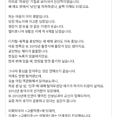
의외로 '자유인' 기질로 보이셔서 인상적이었습니다.
왜 제도 밖에서 '낭인'을 자처하셨나, 슬쩍 이해도 되었고요.
저는 마음이 이미 콩밭입니다.
당장 하노이에 가고픈 심정입니다.
영감이 샘 솟을 것 같은 기대가 솟습니다.
캘리포니아 생활은 이제 딱 4개월 남았습니다.
디지털-동학을 표방하는 새 매체 궁리도 지속 중입니다.
마음 한쪽은 또 2015년 출정식에 출장가 있는 셈이지요.
공상하는 재미가 쏠쏠합니다.
현실은 녹록치 않을테지만요.
한국 밖에 있을 때, 한량을 한껏 즐기자 싶습니다.
그나마 중심을 잡아주는 것은 연재쓰기 같습니다.
어제도 한편 털어냈는데,
오늘 아침 객관화해서 읽어보노라니,
처음 뵌 날 밤, '민주'에 대해 털어두셨던 얘기가 자극이 되었지 싶어요.
2012년 동아시아 선거판의 모양새와,
또 2012년에 인연이 맺어진 선생님과의 교신이 접목되어서,
요즘 저의 생각이 운동하고 있다는 실감이 듭니다.
리쩌허우의 <고별혁명>에 빗대어,
이제는 <고별민주>는 어떨까? 하는 단계까지 진입했습니다.