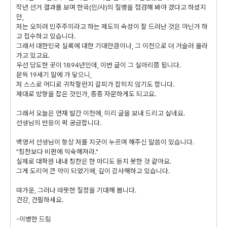
작년 선거 결과를 보며 한국(인/사)의 질병을 점검해 봐야 겠다고 하셨지
만,
저는 오히려 민주주의라고 하는 제도의 속성이 잘 드러난 것은 아닌가 하
고 접수하고 있습니다.
그래서 대한민국 실록에 대한 기대만큼이나, 그 이전으로 더 거슬러 올라
가고 있고요.
우선 당도한 곳이 1894년인데, 이번 글이 그 실마리쯤 됩니다.
문득 19세기 말에 가 닿으니,
저 스스로 어디로 귀착할런지 갈피가 잡히지 않기도 합니다.
제대로 방향을 잡은 것인가, 종종 자문하게도 되고요.
그래서 오늘은 연재 발간 이전에, 미리 글을 보내 드리고 싶네요.
선생님의 반응이 퍽 궁금합니다.
백영서 선생님이 항상 저를 지긋이 누르며 해주신 말씀이 있습니다.
"칭찬보다 비판에 익숙해져라."
실제로 대학원 내내 칭찬은 한 마디도 듣지 못한 것 같아요.
그게 도리어 큰 약이 되었기에, 깊이 감사해하고 있습니다.
따가운, 그러나 따뜻한 질정을 기대해 봅니다.
건강, 건필하세요.
-이병한 드림