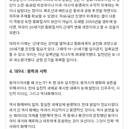
상이 소련-동유럽 위성국이나 미국-아시아 동맹국의 수직적 위계와는 퍽
이나 달랐다는 점이다. 북조선과 베트남은 중국과 공동 투쟁을 하면서도
자주와 주체를 확보할 수 있었다. 자유/공산 진영의 위계와는 결이 다른
이 역동성 또한 중화질서의 유산이 아닐지. 도래할 2050년을 염두에 둔
다면, 차라리 20세기란 중화질서의 근대적 변용 과정이라고 할 수 있을지
모른다.
따라서 이제는 ‘근대’라는 강박을 떨쳐내고 중화세계의 공진화 과정으로
20세기를 조망할 필요가 있다. 그래야 19~21세기를 일이관지, 일목요연
할 수 있다. 우리는 지난 일백년을 지나치게 과대평가했다. 일천년은 또 너
무 과소평가했다. 균형 감각을 회복할 일이다.
4. 1894 : 동학과 서학
동아시아사를 왜 쓰는가? 두 편 모두 일치한다. 동아시아 평화와 공존을
위해서이다. 헌데 실천적 과제로 제시한 대목이 눈에 밟힌다. 민주주의, 시
민적 리더십, 그리고 역사화해이다.
역사 화해부터 짚자. 절실한 과제임에 분명하다. 헌데 본말이 전도되었다.
국가 간 역사 화해는 차라리 피상적이고 표면적인 것이다. 역사 분쟁을 낳
는 패러다임 자체를 전환해야 한다. 즉 중세나 봉건이라 참칭했던 동아시
아의 과거와 해후하고 따듯하게 포옹하는 것이 우선이다. 그것이 진짜 '역
사와의 화해'이다.