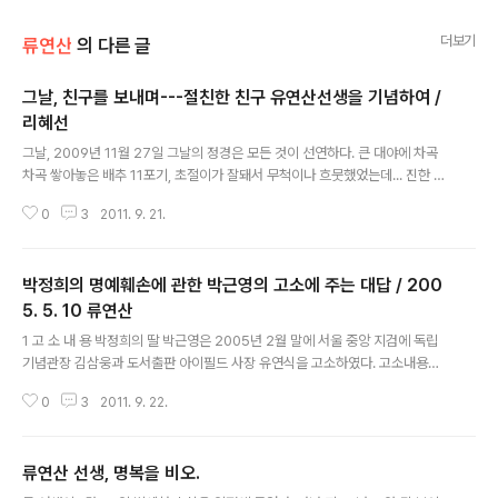
더보기
류연산
의 다른 글
그날, 친구를 보내며---절친한 친구 유연산선생을 기념하여 /
리혜선
글 내용
그날, 2009년 11월 27일 그날의 정경은 모든 것이 선연하다. 큰 대야에 차곡
차곡 쌓아놓은 배추 11포기, 초절이가 잘돼서 무척이나 흐뭇했었는데... 진한 김
치양념향이 온 방에 매콤하게 감돌 그 시간을 앞에 두고 핸드폰벨이 울려서 해
0
3
2011. 9. 21.
살이 가득한 남쪽 창가로 다가갔었는데... “그 눔, 안 좋은가봐.” 우광훈씨답지
않은 우울한 목소리... “누구?” 담배를 피우는지 한참동안 말이 없다가... 들려오
는 그 낯익은 이름... 우선생에게도 나에게도 중요한 비중을 차지하는 친구... 그
박정희의 명예훼손에 관한 박근영의 고소에 주는 대답 / 200
냥 “안 좋은가봐”라는 그 말에 나는 벌써 속이 철렁했었다. “나더러 리선생을 일
러가지고 얼른 오라고 하던데...” 그리하여 나는 정신없이 병원으로 달렸다. 오
5. 5. 10 류연산
글 내용
후 2시 45분... 그 얼굴이 왜 벌써 낯설어지려고 하는지. 봄볕..
1 고 소 내 용 박정희의 딸 박근영은 2005년 2월 말에 서울 중앙 지검에 독립
기념관장 김삼웅과 도서출판 아이필드 사장 유연식을 고소하였다. 고소내용은
출판물에 의한 사자(死者)의 명예훼손, 그 불씨가 된 것은 류연산 저 (아이필드
0
3
2011. 9. 22.
2004년 2월 출판)에서 서술한 박정희에 대한 문장이다. 이 책에서는 박정희는
대구사범학교 졸업 후 교편을 잡고 있다가 1939년 말에 간도조선인특설부대에
입대하며 이듬해 신경육군군관학교에 추천을 받아 들어갔고 1944년 모범생으
류연산 선생, 명복을 비오.
로 공부를 마친 그는 다시 특설부대의 장교로 열하성에서 중국 항일부대인 팔로
글 내용
군 토벌에 참가했다고 씌어 있다. 그런데 고소자는 박정희가 문경소학교에서 교