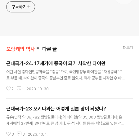
구독하기
더보기
오랑캐의 역사
의 다른 글
근대국가-24. 17세기에 중국이 되기 시작한 타이완
글 내용
어린 시절 중화인민공화국을 “중공”으로, 국민당정부 타이완을 “자유중국”으
로 부를 때, 타이완이 중국의 중심부인 줄로 알았다. 역사 공부를 시작한 후 타이
완이 중국 중심부에서 얼마나 먼 곳이었나 확인하면서 놀란 일이 여러 번 있었
2
1
2023. 10. 30.
다. 펑후(澎湖)군도가 타이완보다 무려 4백년 앞서 중국 행정체계에 편입된 사
실을 알게 되면서 다시 놀랐다. 타이완해협(약 180킬로미터 폭) 중 타이완 쪽
가까이(약 50킬로미터 거리) 있어서 타이완의 부속도서처럼 보이는 펑후는 원
근대국가-23 오키나와는 어떻게 일본 땅이 되었나?
나라 초(1281) 강절행성(江浙行省) 동안현(同安縣) 관할에 들어갔다. 대만부
글 내용
(臺灣府) 설치는 1684년이었다. https://en.wikipedia.org/wiki/Taiwan
규슈(면적 약 36,782 평방킬로미터)와 타이완(약 35,808 평방킬로미터)은
_Strait#/media/File:Taiwan_relief_locati..
세계에서 37번째, 39번째로 큰 섬이다. 두 섬 사이를 동북-서남으로 잇는 선을
따라 늘어서 있는 수백 개 섬이 류구(琉球)열도다. 이 섬들의 면적을 모두 합하
3
3
2023. 10. 1.
면 약 4,642 평방킬로미터다. https://en.wikipedia.org/wiki/Ryukyu_Isl