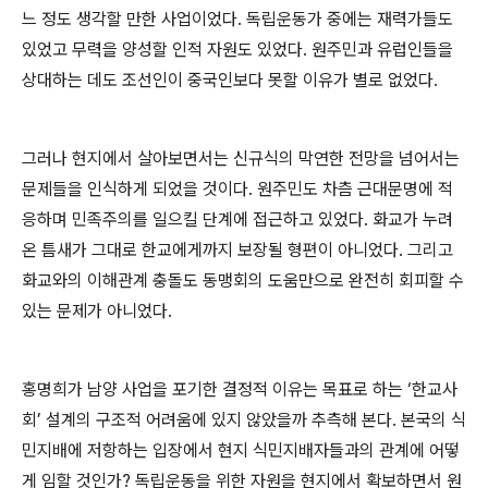
느 정도 생각할 만한 사업이었다
.
독립운동가 중에는 재력가들도
있었고 무력을 양성할 인적 자원도 있었다
.
원주민과 유럽인들을
상대하는 데도 조선인이 중국인보다 못할 이유가 별로 없었다
.
그러나 현지에서 살아보면서는 신규식의 막연한 전망을 넘어서는
문제들을 인식하게 되었을 것이다
.
원주민도 차츰 근대문명에 적
응하며 민족주의를 일으킬 단계에 접근하고 있었다
.
화교가 누려
온 틈새가 그대로 한교에게까지 보장될 형편이 아니었다
.
그리고
화교와의 이해관계 충돌도 동맹회의 도움만으로 완전히 회피할 수
있는 문제가 아니었다
.
홍명희가 남양 사업을 포기한 결정적 이유는 목표로 하는
‘
한교사
회
’
설계의 구조적 어려움에 있지 않았을까 추측해 본다
.
본국의 식
민지배에 저항하는 입장에서 현지 식민지배자들과의 관계에 어떻
게 임할 것인가
?
독립운동을 위한 자원을 현지에서 확보하면서 원