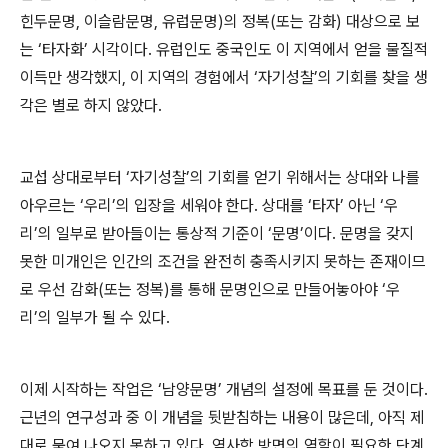
힌두문명
,
이슬람문명
,
유럽문명
)
의 정복
(
또는 감화
)
대상으로 보
는
‘
타자화
’
시각이다
.
유럽인도 중국인도 이 지역에서 얻을 물질적
이득만 생각했지
,
이 지역의 경험에서
‘
자기성찰
’
의 기회를 찾을 생
각은 별로 하지 않았다
.
교섭 상대로부터
‘
자기성찰
’
의 기회를 얻기 위해서는 상대와 나를
아우르는
‘
우리
’
의 입장을 세워야 한다
.
상대를
‘
타자
’
아닌
‘
우
리
’
의 일부로 받아들이는 통상적 기준이
‘
문명
’
이다
.
문명을 갖지
못한 미개인은 인간의 조건을 완전히 충족시키지 못하는 존재이므
로 우선 감화
(
또는 정복
)
를 통해 문명인으로 만들어놓아야
‘
우
리
’
의 일부가 될 수 있다
.
이제 시작하는 작업은
‘
남양문명
’
개념의 설정에 목표를 둔 것이다
.
근년의 연구성과 중 이 개념을 뒷받침하는 내용이 많은데
,
아직 제
대로 묶여 나오지 못하고 있다
.
역사학 방면의 역할이 필요한 단계