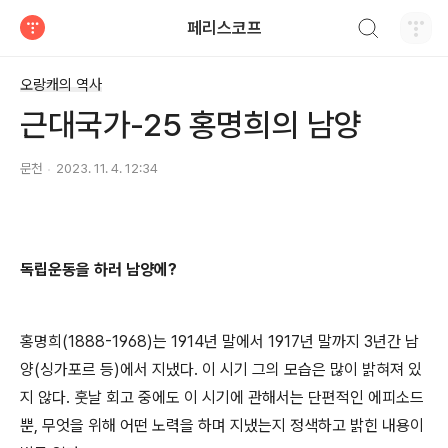
검색하기
페리스코프
티스토리
오랑캐의 역사
근대국가-25 홍명희의 남양
문천
2023. 11. 4. 12:34
독립운동을 하러 남양에
?
홍명희
(1888-1968)
는
1914
년 말에서
1917
년 말까지
3
년간 남
양
(
싱가포르 등
)
에서 지냈다
.
이 시기 그의 모습은 많이 밝혀져 있
지 않다
.
훗날 회고 중에도 이 시기에 관해서는 단편적인 에피소드
뿐
,
무엇을 위해 어떤 노력을 하며 지냈는지 정색하고 밝힌 내용이