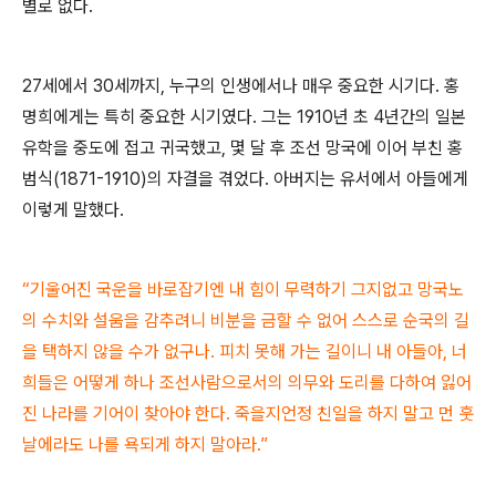
별로 없다
.
27
세에서
30
세까지
,
누구의 인생에서나 매우 중요한 시기다
.
홍
명희에게는 특히 중요한 시기였다
.
그는
1910
년 초
4
년간의 일본
유학을 중도에 접고 귀국했고
,
몇 달 후 조선 망국에 이어 부친 홍
범식
(1871-1910)
의 자결을 겪었다
.
아버지는 유서에서 아들에게
이렇게 말했다
.
“
기울어진 국운을 바로잡기엔 내 힘이 무력하기 그지없고 망국노
의 수치와 설움을 감추려니 비분을 금할 수 없어 스스로 순국의 길
을 택하지 않을 수가 없구나
.
피치 못해 가는 길이니 내 아들아
,
너
희들은 어떻게 하나 조선사람으로서의 의무와 도리를 다하여 잃어
진 나라를 기어이 찾아야 한다
.
죽을지언정 친일을 하지 말고 먼 훗
날에라도 나를 욕되게 하지 말아라
.”