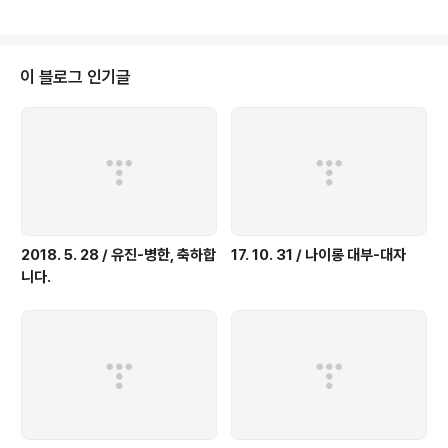
ands#/media/File:Location_of_the_Ryukyu_Islands.JPG 류구열도.
규슈에 가까운 쪽부터 오스미, 도카라, 아마미, (이상 가고시마현, 이하 오키나와
현) 오키나와, 미야코, 야에야마 군도가 늘어서 있고 동쪽과 서쪽 떨어진 곳에 다
이토와 센카쿠 군도가 있다. 서로 멀지 않은 위치에 있는 타이완과 류구 중 대륙
이 블로그 인기글
에서 가깝고 덩치도 ..
2018. 5. 28 / 유진-병한, 축하합
17. 10. 31 / 나이롱 대부-대자
니다.