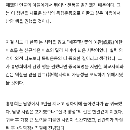
께했던 인물의 아들에게서 뛰어난 천품을 발견했기 때문이다
.
그
는 이 청년을 새로운 방식의 독립운동으로 이끌고 싶은 마음에서
남양 행을 권했을 것이다
.
자결 시도 때 한쪽 눈 시력을 잃고
“
애꾸
”
란 뜻의 예관
(
睨觀
)
이란
아호를 쓴 신규식은 아호와 달리 시야가 넓은 사람이었다
.
실력 양
성이 외적 타도보다 독립운동의 더 중요한 길이라고 생각했다
.
그
가 홍명희에게 남양 행을 권했다면 중국혁명을 지원한 화교사회와
같은 역할을 맡을 한교
(
韓僑
)
사회의 가능성을 모색하기 위해서였
을 것이다
.
홍명희는 남양에서
3
년을 지내고 상하이에 돌아왔다가 곧 귀국했
다
.
남양 사업은 포기했으나
“
실력 양성
”
의 길은 한결같이 지켰다
.
귀국 후 가장 큰 노력을 기울인 사업이 신간회였고
,
신간회가 좌절
된 후
<
임꺽정
>
집필에 전념했다
.