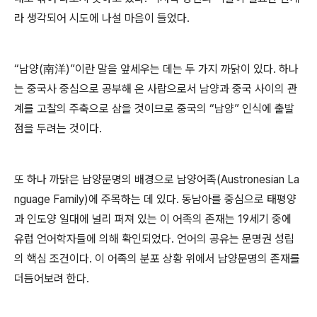
라 생각되어 시도에 나설 마음이 들었다
.
“
남양
(
南洋
)”
이란 말을 앞세우는 데는 두 가지 까닭이 있다
.
하나
는 중국사 중심으로 공부해 온 사람으로서 남양과 중국 사이의 관
계를 고찰의 주축으로 삼을 것이므로 중국의
“
남양
”
인식에 출발
점을 두려는 것이다
.
또 하나 까닭은 남양문명의 배경으로 남양어족
(Austronesian La
nguage Family)
에 주목하는 데 있다
.
동남아를 중심으로 태평양
과 인도양 일대에 널리 퍼져 있는 이 어족의 존재는
19
세기 중에
유럽 언어학자들에 의해 확인되었다
.
언어의 공유는 문명권 성립
의 핵심 조건이다
.
이 어족의 분포 상황 위에서 남양문명의 존재를
더듬어보려 한다
.