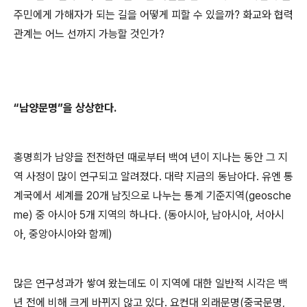
주민에게 가해자가 되는 길을 어떻게 피할 수 있을까
?
화교와 협력
관계는 어느 선까지 가능할 것인가
?
“
남양문명
”
을 상상한다
.
홍명희가 남양을 전전하던 때로부터 백여 년이 지나는 동안 그 지
역 사정이 많이 연구되고 알려졌다
.
대략 지금의 동남아다
.
유엔 통
계국에서 세계를
20
개 남짓으로 나누는 통계 기준지역
(geosche
me)
중 아시아
5
개 지역의 하나다
. (
동아시아
,
남아시아
,
서아시
아
,
중앙아시아와 함께
)
많은 연구성과가 쌓여 왔는데도 이 지역에 대한 일반적 시각은 백
년 전에 비해 크게 바뀌지 않고 있다
.
요컨대 외래문명
(
중국문명
,