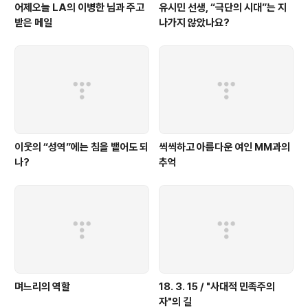
어제오늘 LA의 이병한 님과 주고
유시민 선생, “극단의 시대”는 지
받은 메일
나가지 않았나요?
이웃의 “성역”에는 침을 뱉어도 되
씩씩하고 아름다운 여인 MM과의
나?
추억
며느리의 역할
18. 3. 15 / "사대적 민족주의
자"의 길