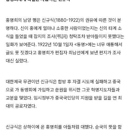
홍명희의 남양 행은 신규식
(1880-1922)
의 권유에 따른 것이 분
명하다
.
신이 홍에게 얼마나 소중한 사람이었는지는 신의 타계 소
식을 들었을 때 잡지의 조사
(
弔詞
)
청탁조차 받아들이지 못했다는
일화가 보여준다
. 1922
년
10
월
1
일자
<
동명
>
에는 너무 애통해서
글도 못 짓겠다고 홍명희가 편집자 최남선에게 보낸 편지가 조사
대신 실렸다
.
대한제국 무관이던 신규식은 합방 후 자결 시도에 실패하고 중국
으로 가 동맹회에 가입하고 쑨원을 위시한 그곳 혁명지도자들과
교분을 맺었다
.
임시정부가 중국국민당의 지원을 받을 길을 연 최
대의 공로자였다
.
신규식은 상하이에 온 홍명희를 아들처럼 대했다
.
순국의 뜻을 함