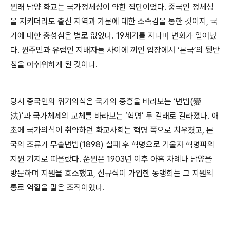
원래 남양 화교는 국가정체성이 약한 집단이었다
.
중국인 정체성
을 지키더라도 출신 지역과 가문에 대한 소속감을 통한 것이지
,
국
가에 대한 충성심은 별로 없었다
. 19
세기를 지나며 변화가 일어났
다
.
원주민과 유럽인 지배자들 사이에 끼인 입장에서
‘
본국
’
의 뒷받
침을 아쉬워하게 된 것이다
.
당시 중국인의 위기의식은 국가의 중흥을 바라보는
‘
변법
(
變
法
)’
과 국가체제의 교체를 바라보는
‘
혁명
’
두 갈래로 갈라졌다
.
애
초에 국가의식이 취약하던 화교사회는 혁명 쪽으로 치우쳤고
,
본
국의 조류가 무술변법
(1898)
실패 후 혁명으로 기울자 혁명파의
지원 기지로 떠올랐다
.
쑨원은
1903
년 이후 아홉 차례나 남양을
방문하며 지원을 호소했고
,
신규식이 가입한 동맹회는 그 지원의
통로 역할을 맡은 조직이었다
.