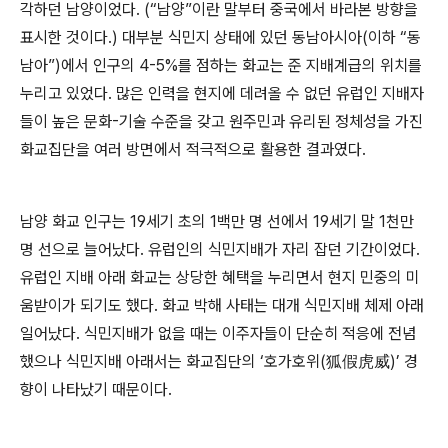
각하던 남양이었다
. (“
남양
”
이란 말부터 중국에서 바라본 방향을
표시한 것이다
.)
대부분 식민지 상태에 있던 동남아시아
(
이하
“
동
남아
”)
에서 인구의
4-5%
를 점하는 화교는 준 지배계급의 위치를
누리고 있었다
.
많은 인력을 현지에 데려올 수 없던 유럽인 지배자
들이 높은 문화
-
기술 수준을 갖고 원주민과 유리된 정체성을 가진
화교집단을 여러 방면에서 적극적으로 활용한 결과였다
.
남양 화교 인구는
19
세기 초의
1
백만 명 선에서
19
세기 말
1
천만
명 선으로 늘어났다
.
유럽인의 식민지배가 자리 잡던 기간이었다
.
유럽인 지배 아래 화교는 상당한 혜택을 누리면서 현지 민중의 미
움받이가 되기도 했다
.
화교 박해 사태는 대개 식민지배 체제 아래
일어났다
.
식민지배가 없을 때는 이주자들이 단순히 적응에 전념
했으나 식민지배 아래서는 화교집단의
‘
호가호위
(
狐假虎威
)’
경
향이 나타났기 때문이다
.