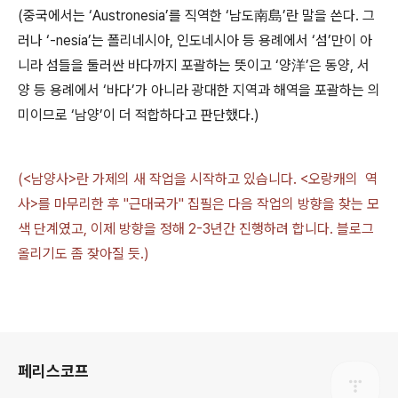
(
중국에서는
‘Austronesia’
를 직역한
‘
남도
南島
’
란 말을 쓴다
.
그
러나
‘-nesia’
는 폴리네시아
,
인도네시아 등 용례에서
‘
섬
’
만이 아
니라 섬들을 둘러싼 바다까지 포괄하는 뜻이고
‘
양
洋
’
은 동양
,
서
양 등 용례에서
‘
바다
’
가 아니라 광대한 지역과 해역을 포괄하는 의
미이므로
‘
남양
’
이 더 적합하다고 판단했다
.)
(<남양사>란 가제의 새 작업을 시작하고 있습니다. <오랑캐의 역
사>를 마무리한 후 "근대국가" 집필은 다음 작업의 방향을 찾는 모
색 단계였고, 이제 방향을 정해 2-3년간 진행하려 합니다. 블로그
올리기도 좀 잦아질 듯.)
로그 정보
페리스코프