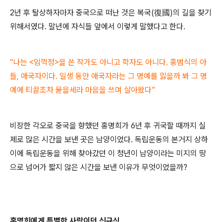
2
년 후 탈상하자마자 중국으로 떠난 것은 복국
(
復國
)
의 길을 찾기
위해서였다
.
말년에 자식들 앞에서 이렇게 말했다고 한다
.
“
나는
<
임꺽정
>
을 쓴 작가도 아니고 학자도 아니다
.
홍범식의 아
들
,
애국자이다
.
일생 동안 애국자라는 그 명예를 잃을까 봐 그 명
예에 티끌조차 묻을세라 마음을 쓰며 살아왔다
”
비장한 각오로 중국을 향했던 홍명희가
6
년 후 귀국할 때까지 실
제로 많은 시간을 보낸 곳은 남양이었다
.
독립운동의 본거지 상하
이에 독립운동을 위해 찾아갔던 이 청년이 남양이라는 미지의 땅
으로 넘어가 짧지 않은 시간을 보낸 이유가 무엇이었을까
?
홍명희에게 특별한 사람이던 신규식