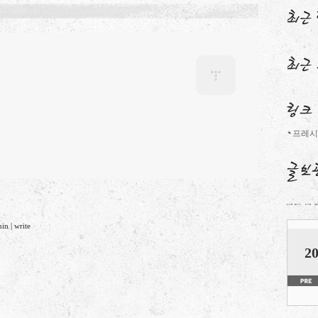
프레시
min
|
write
20