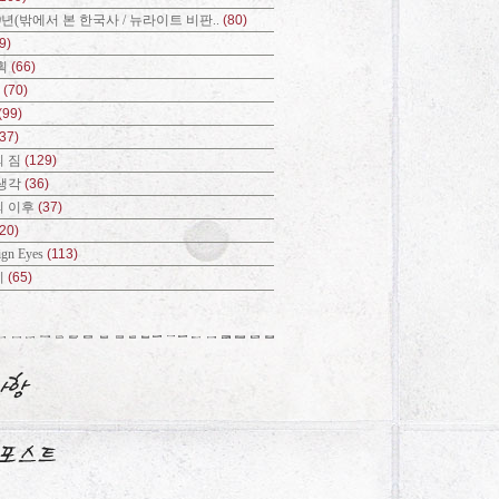
0년(밖에서 본 한국사 / 뉴라이트 비판..
(80)
9)
획
(66)
?
(70)
(99)
(37)
 짐
(129)
생각
(36)
의 이후
(37)
(20)
ign Eyes
(113)
기
(65)