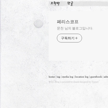
페리스코프
문천 님의 블로그입니다.
구독하기
home
|
tag
|
media log
|
location log
|
guestbook
|
ad
문천
's Blog is powered by
Daum
/designed by
Tistory