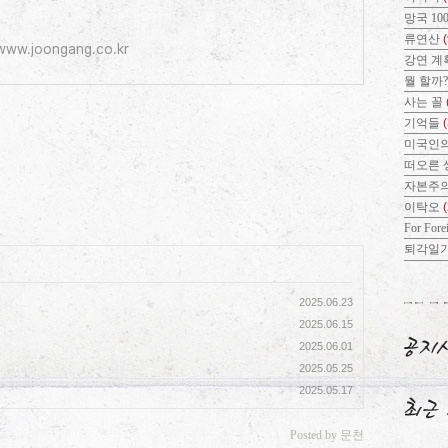
장부가 저네들의
망국 10
류연산
(
www.joongang.co.kr
강연 계
뭘 할까
사는 꼴
기억들
미국인의
떠오른 
자본주
이탁오
For Fore
퇴각일
2025.06.23
2025.06.15
2025.06.01
2025.05.25
2025.05.17
Posted by 문천