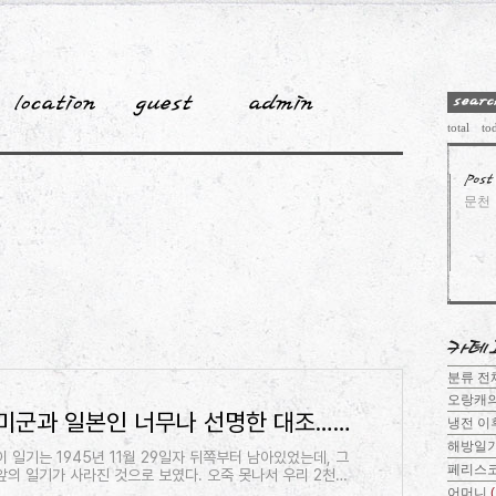
total
to
문천
분류 
오랑캐
미군과 일본인 너무나 선명한 대조…열하일기 떠올랐다 [김성칠의 해방일기(23)] | 중앙일보
냉전 이
해방일
이 일기는 1945년 11월 29일자 뒤쪽부터 남아있었는데, 그
페리스
앞의 일기가 사라진 것으로 보였다. 오죽 못나서 우리 2천만
이 저네들 수십만에게 쥐여 살았을까, 오죽 못나서 서른 살
어머니