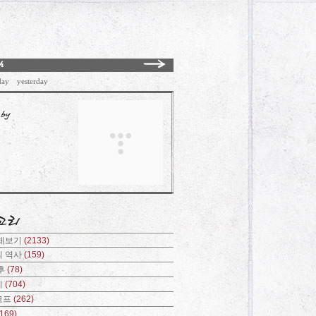
day
yesterday
전체보기
(2133)
의 역사
(159)
후
(78)
기
(704)
코프
(262)
(169)