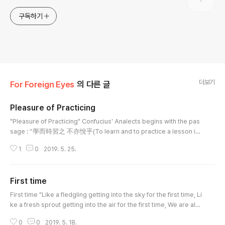
구독하기
더보기
For Foreign Eyes
의 다른 글
Pleasure of Practicing
글 내용
"Pleasure of Practicing" Confucius' Analects begins with the pas
sage : “學而時習之 不亦悅乎(To learn and to practice a lesson in t
ime, is not it also a pleasure?)" Here, "practice(習)" does not see
1
0
2019. 5. 25.
m to mean 'repeated drilling', as the word usually does. The char
acter for the word is a combination of 'feather(羽)' and 'white(白)'.
It describes a tiny fledgling with a still pale beak trying its first flig
First time
ht w..
글 내용
First time "Like a fledgling getting into the sky for the first time, Li
ke a fresh sprout getting into the air for the first time, We are alw
ays welcoming a new day, Even at the sunset of a winter day, Lik
0
0
2019. 5. 18.
e a morning, like a spring, like the beginning." Life is the perpetua