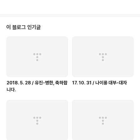
l beginning of numberless beginnings. "처음으로 하늘을 만나는 어린
새처럼 처음으로 땅을 밟는 새싹처럼 우리는 하루가 저무는 겨울 저녁에도 마치
아침처럼, 새봄처럼, 처음처럼 언제나 새날을 시..
이 블로그 인기글
2018. 5. 28 / 유진-병한, 축하합
17. 10. 31 / 나이롱 대부-대자
니다.