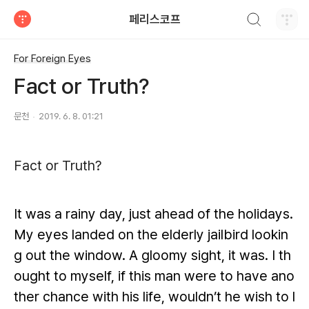
검색하기
페리스코프
티스토리
For Foreign Eyes
Fact or Truth?
문천
2019. 6. 8. 01:21
Fact or Truth?
It was a rainy day, just ahead of the holidays.
My eyes landed on the elderly jailbird lookin
g out the window. A gloomy sight, it was. I th
ought to myself, if this man were to have ano
ther chance with his life, wouldn’t he wish to l