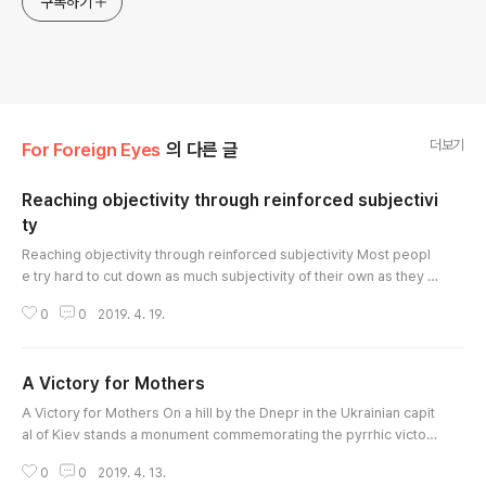
구독하기
더보기
For Foreign Eyes
의 다른 글
Reaching objectivity through reinforced subjectivi
ty
글 내용
Reaching objectivity through reinforced subjectivity Most peopl
e try hard to cut down as much subjectivity of their own as they c
an, so as to get to objective views. Such effort is based on the in
0
0
2019. 4. 19.
correct notion that subjectivity and objectivity are separate, eve
n incommensurable entities. To them subjectivity is partial, and o
bjectivity fair. Subjectivity cannot develop into, or be the basis o
A Victory for Mothers
f,..
글 내용
A Victory for Mothers On a hill by the Dnepr in the Ukrainian capit
al of Kiev stands a monument commemorating the pyrrhic victor
y against the Germans in the Second World War. I didn't recogniz
0
0
2019. 4. 13.
e the monument right away for what it was, because it was merel