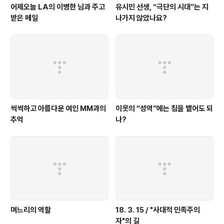
어제오늘 LA의 이병한 님과 주고
유시민 선생, “극단의 시대”는 지
받은 메일
나가지 않았나요?
씩씩하고 아름다운 여인 MM과의
이웃의 “성역”에는 침을 뱉어도 되
추억
나?
며느리의 역할
18. 3. 15 / "사대적 민족주의
자"의 길