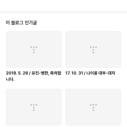
y a statue of a standing woman. I was expecting a war monument
to have a different shape. The guide noticed my confusion and g
ave me an explana..
이 블로그 인기글
2018. 5. 28 / 유진-병한, 축하합
17. 10. 31 / 나이롱 대부-대자
니다.