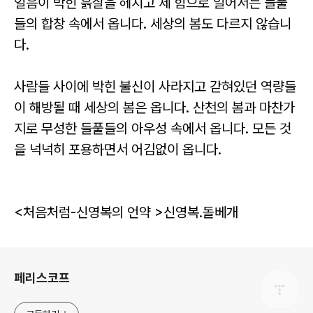
얼음이 박힌 흙살을 헤치고 제 힘으로 일어서는 들풀
들의 합창 속에서 옵니다. 세상의 봄도 다르지 않습니
다.
사람들 사이에 박힌 불신이 사라지고 갇혀있던 역량들
이 해방될 때 세상의 봄은 옵니다. 산천의 봄과 마찬가
지로 무성한 들풀들의 아우성 속에서 옵니다. 모든 것
을 넉넉히 포용하면서 어김없이 옵니다.
<처음처럼-신영복의 언약 >신영복.돌베개
로그 정보
페리스코프