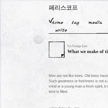
페리스코프
For Foreign Eyes
What we make of t
Men are not like trees. Old trees have
Such greatness or freshness is not a 
mind or a young man a fresh spirit, it
time is filled.