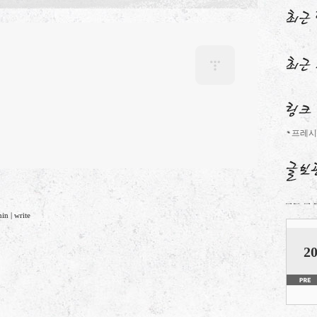
프레시
min
|
write
20