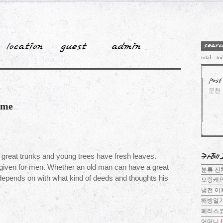
total
to
문천
ime
 great trunks and young trees have fresh leaves. 
given for men. Whether an old man can have a great 
분류 
 depends on with what kind of deeds and thoughts his 
오랑캐
냉전 이
해방일
페리스
어머니