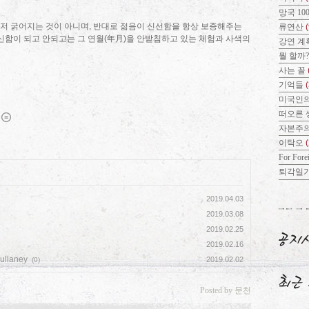
망국 10
저 굵어지는 것이 아니며, 반대로 젊음이 신선함을 항상 보증해주는
류연산
(
)가 청신함이 되고 안되고는 그 연월(年月)을 안받침하고 있는 체험과 사색의
강연 계
뭘 할까
사는 꼴
기억들
미국인의
떠오른 
자본주
이탁오
For Fore
퇴각일
2019.04.03
2019.03.08
2019.02.25
2019.02.16
Mullaney
2019.02.02
(0)
Posted by 문천