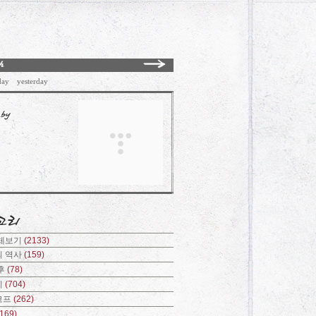
day
yesterday
전체보기
(2133)
의 역사
(159)
후
(78)
기
(704)
코프
(262)
(169)