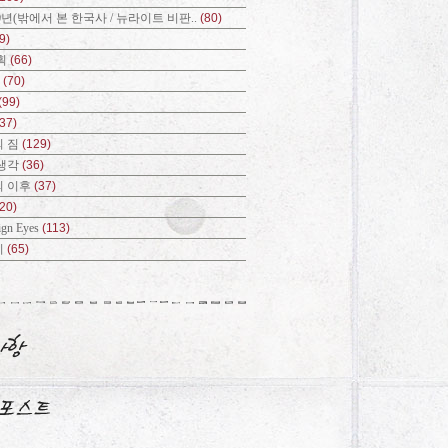
0년(밖에서 본 한국사 / 뉴라이트 비판..
(80)
9)
획
(66)
?
(70)
(99)
(37)
 짐
(129)
생각
(36)
의 이후
(37)
(20)
ign Eyes
(113)
기
(65)