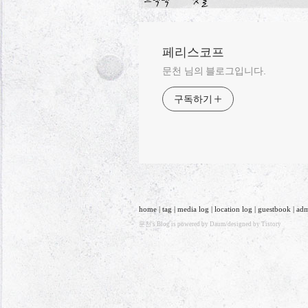
페리스코프
문천 님의 블로그입니다.
구독하기
home
|
tag
|
media log
|
location log
|
guestbook
|
ad
문천
's Blog is powered by
Daum
/designed by
Tistory