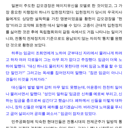
일본이 주도한 갑오경장은 메이지유신을 모델로 한 것이었고, 그 가
장 중요한 지향점의 하나가 입헌정치였다. 입헌정치가 당시의 우국지사
들에게도 상당한 설득력을 가진 명분이었음을 황헌이 갑오경장을 "헌
정"이라고 요약해 표현한 데서 알아볼 수 있다. 고종이 근대적 입헌정치
를 싫어한 것은 후에 독립협회와의 갈등 속에서도 거듭 나타나는 일이거
니와, 전통적 전제정치의 기준으로도 용납되지 않는 자의적 '통치'를 원했
던 것으로 황현은 보았다.
하루는 임금이 조희연에게 노하여 군부대신 자리에서 물러나게 하려
고 하자 여러 각료들이 그는 아무 죄가 없다고 주장했다. 임금이 더욱 노
하여 말했다. "대신 하나도 물리치지 못한다면 어찌 임금 노릇을 할 수 있
단 말인가?" 그러고는 옥새를 집어던지며 말했다. "짐은 임금이 아니니
경들이 이것을 가져가라."
대신들이 벌벌 떨며 감히 아무 말도 못했는데, 어윤중이 천천히 일어
나 물러서면서 말했다. "성인이 말하길 '임금은 신하를 예로써 부리고, 신
하는 임금을 충으로써 섬긴다'고 했습니다. 폐하께서 신들을 이렇게 대하
시니, 장차 신들은 어떻게 폐하를 섬기겠습니까. 바라건대 노여움을 푸시
고 굽어 살피시어 공의를 펴소서." 임금이 잠자코 있었다.
민주공화정에 익숙한 현대인들은 전통시대의 전제군주가 일방적 통