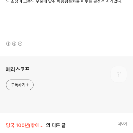
의 조정이 고종의 수준에 맞춰 하향평준화를 이루는 결정적 계기였다.
(새창열림)
로그 정보
페리스코프
구독하기
더보기
망국 100년(밖에서 본 한국사 / 뉴라이트 비판)
의 다른 글