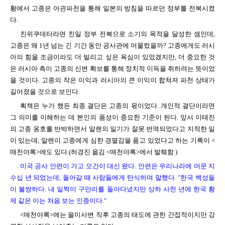
황에서 고종은 아관파천을 통해 일본의 방침을 따르던 정부를 전복시켰
다.
친위쿠데타라면 친일 정부 전복으로 소기의 목적을 달성한 셈인데,
고종은 왜 1년 넘는 긴 기간 동안 공사관에 머물렀을까? 고종에게도 러시
아의 힘을 조금이라도 더 빌리고 싶은 욕심이 있었겠지만, 더 중요한 것
은 러시아 측이 고종의 신변 확보를 통해 정치적 이득을 취하려는 뜻이었
을 것이다. 고종의 작은 이익과 러시아의 큰 이익이 합쳐져 파천 상태가
길어졌을 것으로 보인다.
획책은 누가 했든 최종 결단은 고종의 몫이었다. 개인적 결단이라면
그 의미를 이해하는 데 본인의 품성이 중요한 기준이 된다. 앞서 이태진
의 고종 옹호를 반박하면서 알렌의 일기가 잘못 번역되었다고 지적한 일
이 있는데, 알렌이 고종에게 심한 경멸감을 품고 있었다고 하는 기록이 <
매천야록>에도 있다.(허경진 옮김 <매천야록>에서 발췌함.)
미국 공사 안련이 가고 모간이 대신 왔다. 안련은 우리나라에 머문 지
수십 년 되었는데, 돌아갈 때 사람들에게 탄식하며 말했다. "한국 백성들
이 불쌍하다. 내 일찍이 구만리를 돌아다녔지만 상하 사천 년에 한국 황
제 같은 이는 처음 보는 인종이다."
<매천야록>에는 을미사변 직후 고종의 태도에 관한 간접적이지만 강