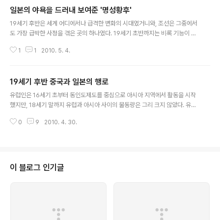
일본의 야욕을 드러내 보여준 '명성황후'
글 내용
19세기 후반은 세계 어디에서나 급격한 변화의 시대였거니와, 조선은 그중에서
도 가장 급박한 사정을 겪은 곳의 하나였다. 19세기 초반까지는 비록 기능이 매
우 쇠퇴해 있기는 해도 세계에서 가장 오랜 역사를 가진 민족국가를 유지하고
1
1
2010. 5. 4.
있었다. 그런데 19세기 후반을 넘길 때는 식민지로 전락할 위험에 빠져 있었다.
고종 즉위 직전, 1860년경이 되어서야 북경이 서양오랑캐들에게 유린당하는
것을 보며, 적어도 명-청 교체 이후로는 처음으로 비상한 상황이 닥치고 있음을
19세기 후반 중국과 일본의 행로
많은 사람들이 깨닫기 시작했다. 1864~73년 세도정치의 틀을 따르면서도 극
글 내용
단적 쇄국정책과 함께 전례 없이 강한 개혁정책을 추진한 대원군 집권은 위기에
유럽인은 16세기 초부터 동인도제도를 중심으로 아시아 지역에서 활동을 시작
대한 첫 국가적 대응이라 할 수 있다. 대원군의 쇄국정책은 요즘 표현으로 출구
했지만, 18세기 말까지 유럽과 아시아 사이의 물동량은 그리 크지 않았다. 유럽
전략이 빈약한 정..
에서 아시아로 제일 많이 가져온 것은 아메리카에서 캐낸 은이었고, 아시아에서
0
9
2010. 4. 30.
유럽어로는 향료와 비단, 차, 도자기 등 사치품을 실어갔다. 18세기 후반 산업혁
명의 진행에 따라 직물 등 유럽 공산품과 면화, 고무 등 원료를 대량으로 실어오
고 실어가기 시작하면서 물동량이 많아졌다. 인도와 동인도제도의 지배권이 강
화되면서 플랜테이션이 확대되고 유럽 제품의 소비시장도 커졌다. 19세기에 접
어들면서는 교역의 확장과 지배 영역의 확대를 계속해서 필요로 하는 상황이 되
이 블로그 인기글
었다. 그래서 동아시아 지역의 비교적 안정된 상태의 사회들에도 점점 강한 자
극을 주게 되었다. 산업혁..