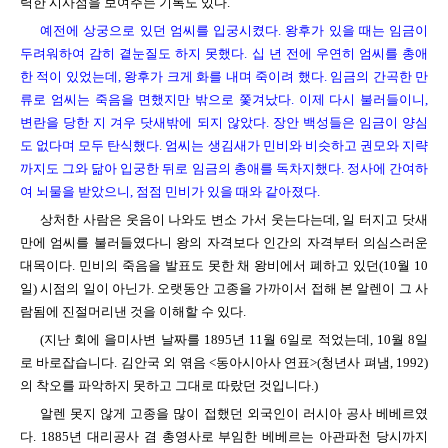
력한 시사점을 보여주는 기록도 있다.
예전에 상궁으로 있던 엄씨를 입궁시켰다. 왕후가 있을 때는 임금이
두려워하여 감히 곁눈질도 하지 못했다. 십 년 전에 우연히 엄씨를 총애
한 적이 있었는데, 왕후가 크게 화를 내며 죽이려 했다. 임금의 간곡한 만
류로 엄씨는 죽음을 면했지만 밖으로 쫓겨났다. 이제 다시 불러들이니,
변란을 당한 지 겨우 닷새밖에 되지 않았다. 장안 백성들은 임금이 양심
도 없다며 모두 탄식했다. 엄씨는 생김새가 민비와 비슷하고 권모와 지략
까지도 그와 닮아 입궁한 뒤로 임금의 총애를 독차지했다. 정사에 간여하
여 뇌물을 받았으니, 점점 민비가 있을 때와 같아졌다.
상처한 사람은 웃음이 나와도 변소 가서 웃는다는데, 일 터지고 닷새
만에 엄씨를 불러들였다니 왕의 자격보다 인간의 자격부터 의심스러운
대목이다. 민비의 죽음을 발표도 못한 채 왕비에서 폐하고 있던(10월 10
일) 시점의 일이 아닌가. 오랫동안 고종을 가까이서 접해 본 알렌이 그 사
람됨에 진절머리낸 것을 이해할 수 있다.
(지난 회에 을미사변 날짜를 1895년 11월 6일로 적었는데, 10월 8일
로 바로잡습니다. 김안국 외 엮음 <동아시아사 연표>(청년사 펴냄, 1992)
의 착오를 파악하지 못하고 그대로 따랐던 것입니다.)
알렌 못지 않게 고종을 많이 접했던 외국인이 러시아 공사 베베르였
다. 1885년 대리공사 겸 총영사로 부임한 베베르는 아관파천 당시까지