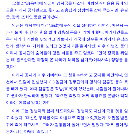
12월 27일(음력)에 임금이 경복궁을 나갔다. 이범진과 이윤용 등이 임
금을 아라사 공사관으로 옮기고 김홍집과 정병하를 잡아 죽였지만, 유길
준, 장박, 조희연 등은 달아났다.
임금은 처음부터 헌정(憲政)에 묶인 것을 싫어하여 이범진, 이윤용 등
과 더불어 아라사의 힘을 빌려 김홍집 등을 제거하려 했다. 아라사인들도
우리나라에 기반을 닦으려고 엿보다가 왜국에 선수를 빼앗기자 유감스
럽게 생각하며 기회를 노리고 있었다. 8월(을미사변) 이후 이범진 등이
아라사 공사관에 숨어들어 많은 뇌물을 주고 말했다. "만약 정국을 뒤엎
는 데 원조한다면 마땅히 온 나라가 왜국을 섬기듯(아라사의) 명령을 듣
겠다."
아라사 공사가 매우 기뻐하며 그 청을 수락하고 군대를 파견하니, 인
천에서 잇달아 입성했다. (...) 임금이 경무관에게 명하여 김홍집 등의 목
을 베게 했다. 이때 김홍집은 직방(直房)에 있었는데, 사람들이 달아나라
고 권하자 탄식하며 말했다. "죽으면 죽었지 어찌 박영효를 본받아 역적
이라는 이름을 얻겠는가!"
이에 그는 정병하와 함께 체포되었다. 정병하도 자신이 죽을 것을 알
고 외쳤다. "대신인 우리를 어찌 마음대로 죽일 수 있겠는가. 재판을 받은
뒤에 죽게 해주시오." 그러자 김홍집이 돌아보면서 말했다. "어찌 말이 많
은가. 나는 마땅히 죽겠네."