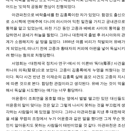
어드는 '도덕적 공동화' 현상이 진행되었다.
아관파천으로 벼락출세를 한 김홍륙이란 자가 있었다. 함경도 출신으
로 소시쩍에 연해주에 다니며 러시아어 익힌 밑천을 가지고 궁내관으로
통역을 맡고 있었는데, 파천 기간 동안 고종과 베베르 사이의 통역을 전
담하면서 권세가 하늘을 찔렀다. 그러나 대한제국 출범 후 러시아와의 관
계가 소원해지자 설 땅을 잃었다. 1898년 여름 비리가 적발되어 유배가
게 되었는데, 떠나기 전에 고종과 황태자의 커피에 아편을 넣어 독살시키
려 했다는 혐의로 처형당했다.
서영희는 <대한제국 정치사 연구>에서 이 이른바 '독다(毒茶)' 사건을
하나의 의옥(疑獄)으로 보았다. 고종이 김홍륙에게 누명을 씌웠다는 것
이다. 독다 사건 반년 전 이재순의 김홍륙 살해 음모 사건도 고종의 지시
에 따른 것으로 본다. 합당한 관점이라고 생각된다. 유배 가는 것이 억울
해서 독살을 시도했다는 얘기는 너무 황당하다.
어윤중이 조희연을 옹호할 때는 옆에서 벌벌 떨고만 있던 대신들도
어윤중의 말이 맞다는 것은 알고 그렇게 나서지 못하는 것을 부끄럽게 생
각하는 사람들이 꽤 있었을 것이다. 그러나 아관파천을 지낸 후 대한제국
을 세울 무렵의 조정에서 누가 어윤중과 같은 말을 했다면 그게 무슨 뜻
인지 알아듣지도 못하는 사람들이 태반이었을 것 같다. 아관파천은 조선