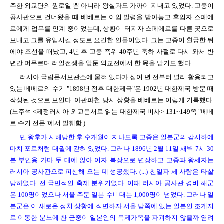
주한 외교단의 원로일 뿐 아니라 왕실과도 가까이 지내고 있었다. 고종이
공사관으로 건너왔을 때 베베르는 이임 발령을 받아놓고 후임자 스페에
르에게 업무를 인계 중이었는데, 상황이 터지자 스페에르를 다른 곳으로
보내고 그를 유임시킬 정도로 요긴한 인물이었다. 그는 고종이 환궁한 뒤
에야 조선을 떠났고, 4년 후 고종 즉위 40주년 축하 사절로 다시 와서 반
년간 머무르며 러일전쟁을 앞둔 외교전에서 한 몫을 맡기도 했다.
러시아 국립문서보관소에 묻혀 있다가 십여 년 전부터 널리 활용되고
있는 베베르의 수기 "1898년 전후 대한제국"은 1902년 대한제국 방문 때
작성된 것으로 보인다. 아관파천 당시 상황을 베베르는 이렇게 기록했다.
(노주석 <제정러시아 외교문서로 읽는 대한제국 비사> 131~149쪽 "베베
르 수기 전문"에서 발췌함.)
민 왕후가 시해당한 후 수개월이 지나도록 고종은 일본군의 감시하에
마치 포로처럼 대궐에 갇혀 있었다. 그러나 1896년 2월 11일 새벽 7시 30
분 부인용 가마 두 대에 앉아 여자 복장으로 변장하고 고종과 왕세자는
러시아 공사관으로 피신해 오는 데 성공했다. (...) 친일파 세 사람은 타살
당하였다. 전 국민적인 축제 분위기였다. 이때 러시아 공사관 경비 해군
은 100명이었으나 서울 주둔 일본 수비대는 1,000명이 넘었다. 그러나 일
본군은 이 새로운 정치 상황에 직면하자 서울 남쪽에 있는 일본인 조계지
로 이동한 분노에 찬 군중이 일본인의 목제가옥을 파괴하지 않을까 염려