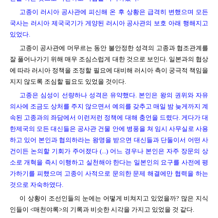
고종이 러시아 공사관에 피신해 온 후 상황은 급격히 변했으며 모든
국사는 러시아 제국국기가 게양된 러시아 공사관의 보호 아래 행해지고
있었다.
고종이 공사관에 머무르는 동안 불안정한 성격의 고종과 협조관계를
잘 풀어나가기 위해 매우 조심스럽게 대한 것으로 보인다. 일본과의 협상
에 따라 러시아 정책을 조정할 필요에 대비해 러시아 측이 궁극적 책임을
지지 않도록 조심할 필요도 있었을 것이다.
고종은 심성이 선량하나 성격은 유약했다. 본인은 왕의 권위와 자유
의사에 조금도 상처를 주지 않으면서 예의를 갖추고 매일 밤 늦게까지 계
속된 고종과의 좌담에서 이런저런 정책에 대해 충언을 드렸다. 게다가 대
한제국의 모든 대신들은 공사관 건물 안에 병풍을 쳐 임시 사무실로 사용
하고 있어 본인과 협의하라는 왕명을 받으면 대신들과 단둘이서 어떤 사
건이든 논의할 기회가 주어졌다 (...) 어느 경우나 본인은 자주 장문의 상
소로 개혁을 즉시 이행하고 실천해야 한다는 일본인의 요구를 사전에 평
가하기를 피했으며 고종이 사적으로 문의한 문제 해결에만 협력을 하는
것으로 자숙하였다.
이 상황이 조선인들의 눈에는 어떻게 비쳐지고 있었을까? 많은 지식
인들이 <매천야록>의 기록과 비슷한 시각을 가지고 있었을 것 같다.