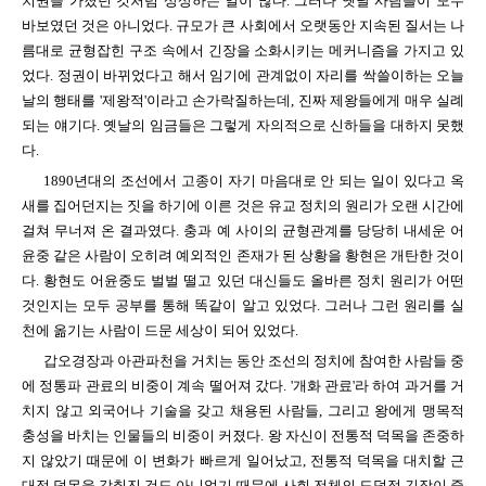
치권을 가졌던 것처럼 상상하는 일이 많다. 그러나 옛날 사람들이 모두
바보였던 것은 아니었다. 규모가 큰 사회에서 오랫동안 지속된 질서는 나
름대로 균형잡힌 구조 속에서 긴장을 소화시키는 메커니즘을 가지고 있
었다. 정권이 바뀌었다고 해서 임기에 관계없이 자리를 싹쓸이하는 오늘
날의 행태를 '제왕적'이라고 손가락질하는데, 진짜 제왕들에게 매우 실례
되는 얘기다. 옛날의 임금들은 그렇게 자의적으로 신하들을 대하지 못했
다.
1890년대의 조선에서 고종이 자기 마음대로 안 되는 일이 있다고 옥
새를 집어던지는 짓을 하기에 이른 것은 유교 정치의 원리가 오랜 시간에
걸쳐 무너져 온 결과였다. 충과 예 사이의 균형관계를 당당히 내세운 어
윤중 같은 사람이 오히려 예외적인 존재가 된 상황을 황현은 개탄한 것이
다. 황현도 어윤중도 벌벌 떨고 있던 대신들도 올바른 정치 원리가 어떤
것인지는 모두 공부를 통해 똑같이 알고 있었다. 그러나 그런 원리를 실
천에 옮기는 사람이 드문 세상이 되어 있었다.
갑오경장과 아관파천을 거치는 동안 조선의 정치에 참여한 사람들 중
에 정통파 관료의 비중이 계속 떨어져 갔다. '개화 관료'라 하여 과거를 거
치지 않고 외국어나 기술을 갖고 채용된 사람들, 그리고 왕에게 맹목적
충성을 바치는 인물들의 비중이 커졌다. 왕 자신이 전통적 덕목을 존중하
지 않았기 때문에 이 변화가 빠르게 일어났고, 전통적 덕목을 대치할 근
대적 덕목을 갖춰진 것도 아니었기 때문에 사회 전체의 도덕적 긴장이 줄