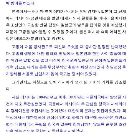
해 방어를 하였다.
병력에서는 러시아 측이 상대가 안 되는 약세였지만, 일본이 그 단계
에서 러시아와 정면 대결을 벌일 태세가 되지 못했을 뿐 아니라 을미사변
후 조선인의 극심한 반일 감정이 일본군의 발목을 잡아줄 것을 예상했기
때문에 고종을 받아들일 수 있었을 것이다. 물론 러시아 측의 어려운 사
정은 베베르가 분명히 알고 있었다.
고종이 처음 공사관으로 피신해 오셨을 때 공사관 입장은 난처했었
다. 고종의 생명에 대한 염려와 또 밖에서 일본인과 한인 사이 충돌에 대
한 책임은 말할 것도 없고 이전에 청국군과 일본군의 전쟁과 일본인들의
개혁 강요로 나라는 온통 무정부적인 환란에 빠진 상태였다. 청일전쟁 후
지방세를 서울로 납입하지 않아 국고는 텅 비어 있었다.
그러면서도 파천으로 인해 러시아가 얻게 된 기회의 가치를 강조했
다.
사실 러시아는 1884년 수교 이후, 10여 년간 대한제국에서 발생한 사
건에 다소 무관심했었다. 극동에서 러시아의 주 관심은 청국과 시베리아
의 경제여건을 호전시키는 것이었다. 대한제국 문제는 뒷전에 있었다. 외
무성에서는 대한제국에 관심이 없다고 하였다. 때문에 공사관은 자연스
럽게 대한제국의 독립을 청국과 일본에 침해당하지 않도록 순수한 조언
만을 하는 것으로 국한하고 독립을 지지하였다.