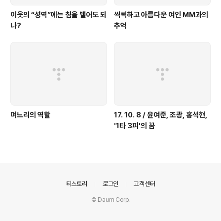
이웃의 “성역”에는 침을 뱉어도 되
씩씩하고 아름다운 여인 MM과의
나?
추억
며느리의 역할
17. 10. 8 / 윤여준, 조광, 홍석현,
'1타 3피'의 꿈
의안내
티스토리
로그인
고객센터
© Daum Corp.