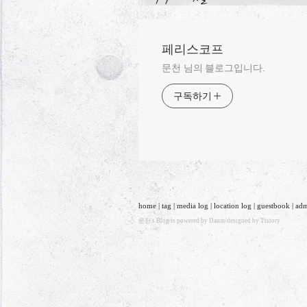
페리스코프
문천 님의 블로그입니다.
구독하기
home
|
tag
|
media log
|
location log
|
guestbook
|
ad
문천
's Blog is powered by
Daum
/designed by
Tistory