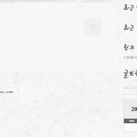
프레시
min
|
write
20