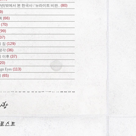
0년(밖에서 본 한국사 / 뉴라이트 비판..
(80)
9)
획
(66)
?
(70)
(99)
(37)
 짐
(129)
생각
(36)
의 이후
(37)
(20)
ign Eyes
(113)
기
(65)