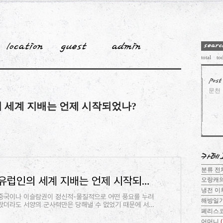
total
to
문천
의 세계 지배는 언제 시작되었나?
분류 
유럽인의 세계 지배는 언제 시작되었나? [김기협의 남양사(南洋史) <37>] | 중앙일보
오랑캐
냉전 이
중국이나 이슬람권이 정신적-물질적으로 어떤 풍요를 누려
해방일
왔더라도 서양의 군사력만은 당해낼 수 없었기 때문에 서양
페리스
인의 세계 지배가 펼쳐진 것 아닌가. 근대 유럽의 군사적 발
전에는 화기
어머니