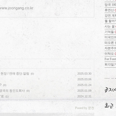
망국 10
www.joongang.co.kr
류연산
(
강연 계
뭘 할까
사는 꼴
기억들
미국인의
떠오른 
자본주
이탁오
For Fore
퇴각일
현장 / 연재 중단 알림
2025.03.30
(0)
2025.03.06
?
2025.01.24
(0)
 영국의 동인도회사
2025.01.09
(0)
'로
2024.12.31
(1)
Posted by 문천