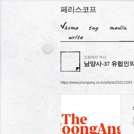
페리스코프
오랑캐의 역사
남양사-37 유럽인
https://www.joongang.co.kr/article/25312593