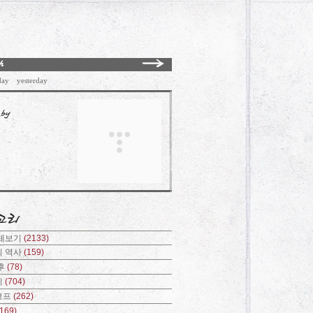
day
yesterday
전체보기
(2133)
의 역사
(159)
후
(78)
기
(704)
코프
(262)
(169)