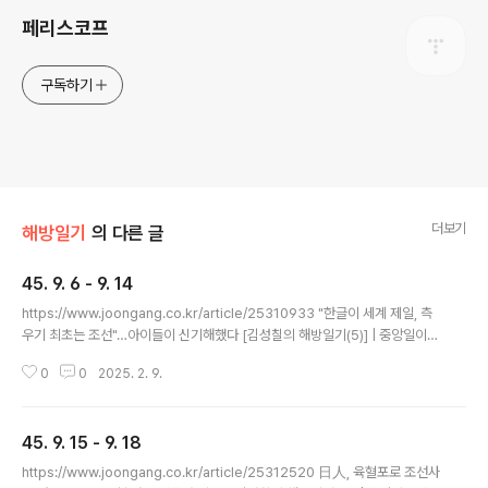
페리스코프
구독하기
더보기
해방일기
의 다른 글
45. 9. 6 - 9. 14
글 내용
https://www.joongang.co.kr/article/25310933 "한글이 세계 제일, 측
우기 최초는 조선"…아이들이 신기해했다 [김성칠의 해방일기(5)] | 중앙일이
일기는 1945년 11월 29일자 뒤쪽부터 남아있었는데, 그 앞의 일기가 사라진
0
0
2025. 2. 9.
것으로 보였다. 이때까지는 너희들이 적령이 되더라도 남의 나라 병정이 되어서
남의 나라를 위해서 싸워야 했는데www.joongang.co.kr
45. 9. 15 - 9. 18
글 내용
https://www.joongang.co.kr/article/25312520 日人, 육혈포로 조선사