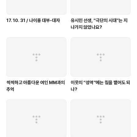
17. 10. 31 / 나이롱 대부-대자
유시민 선생, “극단의 시대”는 지
나가지 않았나요?
씩씩하고 아름다운 여인 MM과의
이웃의 “성역”에는 침을 뱉어도 되
추억
나?