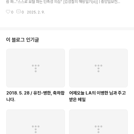
람 쏴…"스스로 묘혈 파는 민족성 의심" [김성칠의 해방일기(6)] | 중앙일보전차
를 타려니 학도대가 행렬을 일일이 점검해서 일본인을 적발해가지고 신체를 수
0
0
2025. 2. 9.
색하고 차도 못 타게 하는 양이, 또 일본인들이 짐을 둘러메고 힘없이 걸어가는
양이 한편 측은하기도 하고www.joongang.co.kr
이 블로그 인기글
2018. 5. 28 / 유진-병한, 축하합
어제오늘 LA의 이병한 님과 주고
니다.
받은 메일