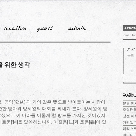
total
to
문천
을 위한 생각
을 ‘공익(公益)’과 거의 같은 뜻으로 받아들이는 사람이
분류 
 관한 맹자와 양혜왕의 대화를 되새겨 본다. 양혜왕이 맹
오랑캐
오셨으니 이 나라를 이롭게 할 방도를 가지신 것이겠지
냉전 이
 이로움[利]을 말씀하십니까. 어질음[仁]과 옳음[義]이 있
해방일
페리스
어머니