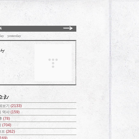
day
yesterday
전체보기
(2133)
의 역사
(159)
후
(78)
기
(704)
코프
(262)
(169)