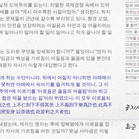
실적 도덕주의를 읽는다. 치열한 국제경쟁 속에서 도덕
망국 10
세를 보며 “역시 어수룩한 시절이었어.” 생각한다. 하지
류연산
(
는 문제들이 근년에 갈수록 부각되고 있다. 환경 오염,
강연 계
 인민의 안전을 보장하려는 어질음과 자연과 잘 어울리려는
뭘 할까
사는 꼴
 일어나지 말아야 할 일이 일어나고 작게 끝나야 할 일
기억들
미국인의
는 도리로 무엇을 앞세워야 합니까?” 물었더니 “먼저 이
떠오른 
자본주
. “임금의 백성을 가르침이 어질음과 옳음에 있을 뿐인데
이탁오
캐묻자 자사가 이렇게 대답했다고 한다.
For Fore
롭게 하는 수단이니라. 위에서 어질지 아니하면 아래에서
퇴각일
 못하면 아래에서 속이기를 즐겨하게 될 것이니, 그 이
<주역>에 이르기를 ‘이로움은 옳음의 어울림’이라 하고
 함은 덕을 받드는 길’이라 하였으니, 이 모두 이로움의
以利之也 上不仁則下不得其所 上不義則下樂爲詐也 此爲不
 利用安身 以崇德也 此皆利之大者也)
세웠는데, 제자인 맹자는 후에 양혜왕에게 이로움을 앞
가 자사의 가르침을 버린 것일까? 뒷날 사마광은 이렇