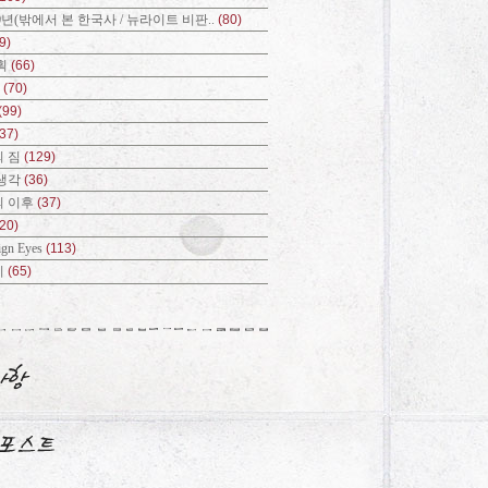
0년(밖에서 본 한국사 / 뉴라이트 비판..
(80)
9)
획
(66)
?
(70)
(99)
(37)
 짐
(129)
생각
(36)
의 이후
(37)
(20)
ign Eyes
(113)
기
(65)