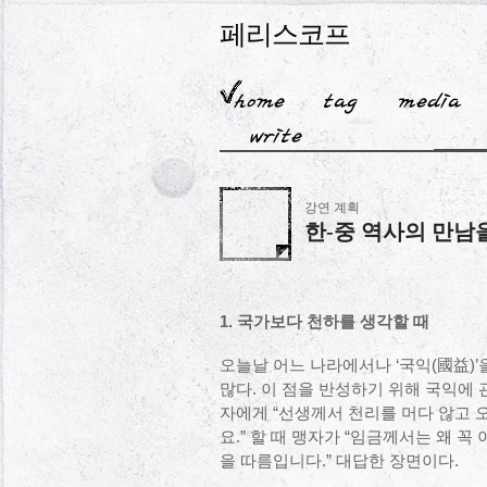
페리스코프
강연 계획
한-중 역사의 만남
1. 국가보다 천하를 생각할 때
오늘날 어느 나라에서나 ‘국익(國益)’
많다. 이 점을 반성하기 위해 국익에
자에게 “선생께서 천리를 머다 않고 
요.” 할 때 맹자가 “임금께서는 왜 꼭
을 따름입니다.” 대답한 장면이다.