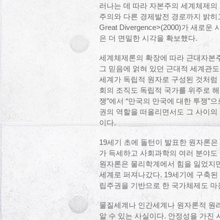
러나는 데 따라 자본주의 세계체제의
주의와 다른 경제발전 경로까지 밝히고 있다
Great Divergence>(2000)가 새로운 
은 더 면밀한 시각을 확보했다.
세계체제론의 확장에 따라 근대자본주
그 믿음에 얽혀 있던 근대적 세계관도
세계가 독립적 원자로 구성된 것처럼
회의 조직도 독립적 국가를 위주로 해
쟁”에서 “만국의 만국에 대한 투쟁”
권의 역할을 떠올리면서도 그 사이의 
이다.
19세기 초에 돌턴이 발표한 원자론은
가 득세하고 사회과학의 여러 분야도 
원자론은 물리학계에서 힘을 잃었지만
세계로 퍼져나갔다. 19세기에 구축된
립주권을 기반으로 한 국가체제도 마
물질세계나 인간세계나 원자론적 원리
알 수 있는 사실이다. 안정성을 가진