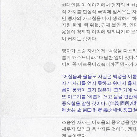
현대인은 이 이야기에서 맹자의 비현
적 가치를 현실적 국익에 앞세우는 자
만 맹자의 가르침을 다시 생각하게 하
자원 한계, 핵 위협, 경제 불안 등.
옳음이 경제적 이익에 밀려나기 때문에
이 커지는 것이다.
맹자가 스승 자사에게 “백성을 다스리
롭게 해주느니라.” 대답한 일이 있다
어찌 꼭 이로움이겠습니까?” 맹자가 
“어질음과 옳음도 사실은 백성을 이
자기 자리를 얻지 못하고 위에서 옳지
롭지 못함이 크지 않은가. 그러기에 
또 이르기를 ‘이롭게 쓰고 몸을 편안히
중요함을 말한 것이다.”(仁義 固所
利大矣 故 易曰 利者 義之和也 又曰
스승인 자사는 이로움의 중요성을 앞
세우지 말라고 윽박지른 것이다. 맹자
게 풀이했다.