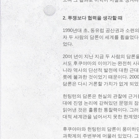
으며 그 결과로 이익이 저절로 생겨나
2. 투쟁보다 협력을 생각할 때
1990년대 초, 동유럽 공산권과 소련
자 두 사람의 담론이 세계를 휩쓸었다.
었다.
20여 년이 지난 지금 두 사람의 담론
서도 후쿠야마의 이야기는 완전히 사
니라 역사의 단선적 발전에 대한 근대
릇에 불과한 것이었기 때문이다. 20
담론은 다시 거론할 가치가 없게 되었
헌팅턴의 담론은 현실의 관찰에 근거
대에 진영 논리에 갇혀있던 문명의 잠
읽어낸 것은 훌륭한 통찰력이다. 그러나
대적 세계관을 넘어서지 못한 한계였
후쿠야마와 헌팅턴의 담론이 풍미하던
과학계의 주변부에 머물러 있었다. 그