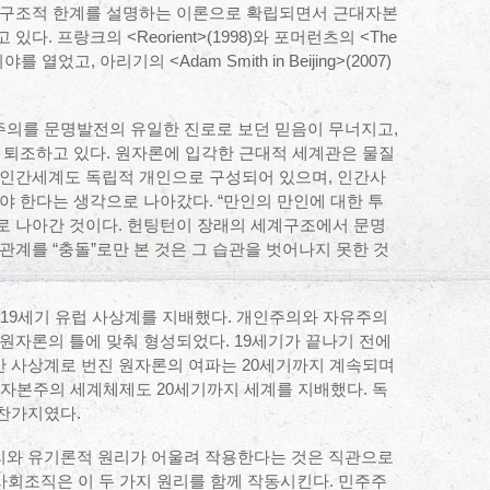
 구조적 한계를 설명하는 이론으로 확립되면서 근대자본
. 프랑크의 <Reorient>(1998)와 포머런츠의 <The
시야를 열었고, 아리기의 <Adam Smith in Beijing>(2007)
의를 문명발전의 유일한 진로로 보던 믿음이 무너지고,
 퇴조하고 있다. 원자론에 입각한 근대적 세계관은 물질
 인간세계도 독립적 개인으로 구성되어 있으며, 인간사
야 한다는 생각으로 나아갔다. “만인의 만인에 대한 투
으로 나아간 것이다. 헌팅턴이 장래의 세계구조에서 문명
관계를 “충돌”로만 본 것은 그 습관을 벗어나지 못한 것
 19세기 유럽 사상계를 지배했다. 개인주의와 자유주의
원자론의 틀에 맞춰 형성되었다. 19세기가 끝나기 전에
 사상계로 번진 원자론의 여파는 20세기까지 계속되며
 자본주의 세계체제도 20세기까지 세계를 지배했다. 독
찬가지였다.
와 유기론적 원리가 어울려 작용한다는 것은 직관으로
 사회조직은 이 두 가지 원리를 함께 작동시킨다. 민주주