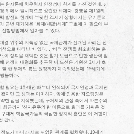
는 원자론에 치우쳐서 안정성에 한계를 가진 것인데, 산
경 위에서 일시적으로 성립한 체제다. 경쟁을 제1원리
력 발전의 한계에 부딪친 21세기 상황에서는 유기론적
 근년 제기해온 “화해(和諧)세계” 구호에 이 필요에 부
의 진행방법에서 알아볼 수 있다.
 대결 위주의 지속성 없는 국제관계가 전개된 사례는 전
 정책으로 나타난 바 있다. 낭비적 전쟁을 최소화하는 춘
 이 정책을 채택한 것은 철기 보급으로 인한 생산력 발
해 전쟁의 대형화를 추구한 이 노선은 기원전 3세기 초
 말 한 무제의 흉노 원정까지 계속되었는데, 19세기에
 방불하다.
제할 필요는 1차대전 때부터 인식되어 국제연맹과 국제연
 왔지만 그 성과는 미미하다. 앞에 인용한 자오팅양은
취약한 점을 지적했는데, 구체제의 관성 속에서 자본주의
 최근까지 ‘신자유주의’란 이름으로 효과를 거둬온 것
 등 구체제 핵심국가들의 극심한 정치적 혼란은 이 저항이
 같다.
 정도가 아니라 서로 뒤얽힌 관계를 펼쳐왔다. 19세기