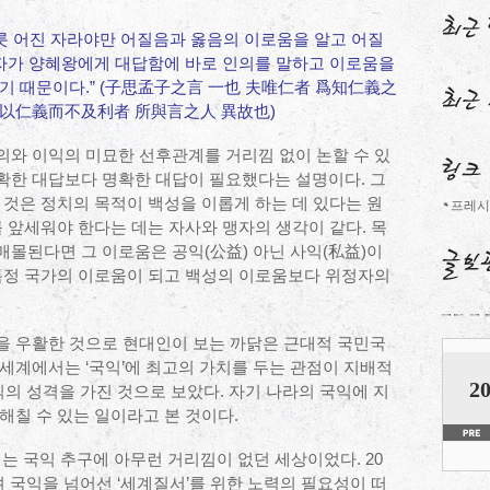
무릇 어진 자라야만 어질음과 옳음의 이로움을 알고 어질
맹자가 양혜왕에게 대답함에 바로 인의를 말하고 이로움을
기 때문이다.” (子思孟子之言 一也 夫唯仁者 爲知仁義之
直以仁義而不及利者 所與言之人 異故也)
의와 이익의 미묘한 선후관계를 거리낌 없이 논할 수 있
확한 대답보다 명확한 대답이 필요했다는 설명이다. 그
 것은 정치의 목적이 백성을 이롭게 하는 데 있다는 원
프레시
를 앞세워야 한다는 데는 자사와 맹자의 생각이 같다. 목
몰된다면 그 이로움은 공익(公益) 아닌 사익(私益)이
 특정 국가의 이로움이 되고 백성의 이로움보다 위정자의
을 우활한 것으로 현대인이 보는 까닭은 근대적 국민국
세계에서는 ‘국익’에 최고의 가치를 두는 관점이 지배적
20
익의 성격을 가진 것으로 보았다. 자기 나라의 국익에 지
해칠 수 있는 일이라고 본 것이다.
 국익 추구에 아무런 거리낌이 없던 세상이었다. 20
며 국익을 넘어선 ‘세계질서’를 위한 노력의 필요성이 떠