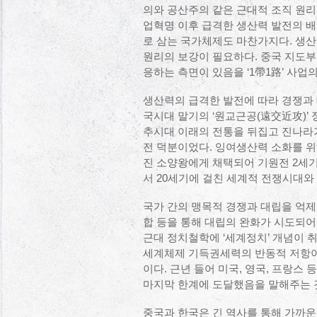
의와 공산주의 같은 근대적 조직 원리
업혁명 이후 급격한 생산력 발전의 배
로 삼는 국가체제도 마찬가지다. 생산
원리의 보강이 필요하다. 중국 지도부가
응하는 측면이 있음을 ‘1帶1路’ 사업
생산력의 급격한 발전에 따라 경쟁과
국시대 말기의 ‘원교근공(遠交近攻)’
추시대 이래의 전통을 뒤집고 진나라가
전 덕분이었다. 잉여생산력 소화를 위
진 소양왕에게 채택되어 기원전 2세기
서 20세기에 걸친 세계적 전쟁시대와
국가 간의 맹목적 경쟁과 대립을 억
합 등을 통해 대립의 완화가 시도되어
근대 정치철학에 ‘세계정치’ 개념이 
세계체제 기득권세력의 반동적 저항이
이다. 근년 들어 미국, 영국, 프랑스
마지막 한계에 도달했음을 말해주는 것
중국과 한국은 긴 역사를 통해 가까운