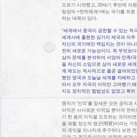
오르기 시작했고, 20세기 후반에 자
팅양의 <천하체계>에는 국가를 최종
하는 대목이 있다.
“세계에서 중국이 공헌할 수 있는 적
세계사에 출현한 갖가지 제국과 아주 
자신의 국가에만 책임지는 것이 아니
전히 새로운 가능성이다. 즉 무엇보다
삼아 문제를 분석하여 서양의 민족/국
을 자신의 소임으로 삼아 새로운 세계
계 제도는 역사적으로 줄곧 결여되었
했던 영국과 오늘날 세계를 지배하고 
라서 모두 자국의 이익만 고려했기 
지도 정치적인 합법성도 없었고 특히 
맹자가 ‘인의’를 앞세운 것은 공익과 
이익은 사사로운 이익일 뿐이며 천하의
기 한 몸의 이익을 도모하는 것이라면 
을 꾀할 정도의 명군(明君)이라는 가정
의 국익을 지나치게 추구하다 보면 천