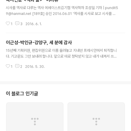
글 내용
시사를 역사로 다루는 역사 에세이스트김기협 역사학자 조성일 기자 | pundit5
9@hanmail.net [189호] 승인 2016.06.01 ‘역사를 시사로 보고 시사를 역
사로 보는’ 역사학자 김기협(66, 사진)은 지난 100년간의 한반도 근현대사를
1
3
2016. 6. 1.
조망하는 작업에 매달려왔다. 2010년 《망국의 역사, 조선을 읽다》(돌베개)와
2015년 전10권으로 완간한 《해방일기》(너머북스)에 이어 최근 《냉전 이후》
(서해문집)를 내놓음으로써 그는 ‘서세동점(西勢東漸)의 관점’에서 한반도 근
이근성-박인규-강양구, 세 분에 감사
현대사를 조망하는 3부작 작업을 완결했다. 이제 ‘서세동점의 끝’이 언제 어떻
글 내용
게 될지를 조망하는 애초 계획의 최종판 작업에 속도를 내고 있는 그를 경기도
15년째 기획위원, 편집위원으로 이름 올려놓고 지내던 프레시안에서 퇴직합니
일산 대화동에 있는 한 카페에서 만났다. “‘완결판’이란 표현은 적절치..
다. 기고문도 그만 보내려 합니다. 앞으로 따로 청탁받지 않고 내가 내켜서 쓰는
글은 이 블로그에만 올리려 합니다. 다시 돌아보며 프레시안과의 인연에 깊은
1
2
2016. 5. 30.
고마움을 새삼 느낍니다. 특히 세 분에게 여러 해 동안 큰 도움을 받았습니다. 이
근성 고문, 박인규 대표, 강양구 기자. 창간 대표인 이근성 고문과의 오랜 인연으
로 시작되었죠. 고교 1년 후배이자 같은 과 후배인 이 고문과는 학창시절부터 알
던 사이인데, 중앙일보에 객원으로 걸어놓고 지내던 시절에도 내 데스크를 많이
맡아준 분이죠. 같은 때 중앙일보를 빠져나오며 그분이 "선배, 노는 김에 염불한
이 블로그 인기글
다고, 심심하면 우리 글 좀 써줘요." 하는 바람에 "페리스코프"를 시작했습니다.
그러나..