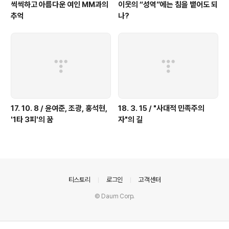
씩씩하고 아름다운 여인 MM과의
이웃의 “성역”에는 침을 뱉어도 되
추억
나?
17. 10. 8 / 윤여준, 조광, 홍석현,
18. 3. 15 / "사대적 민족주의
'1타 3피'의 꿈
자"의 길
의안내
티스토리
로그인
고객센터
© Daum Corp.