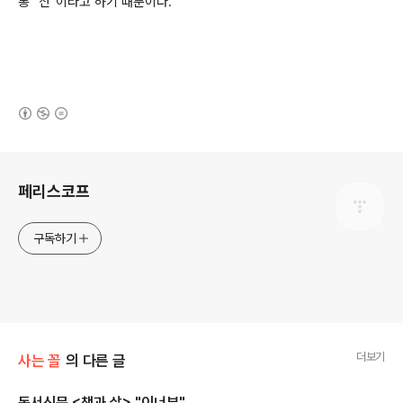
통 "산"이라고 하기 때문이다.
(새창열림)
로그 정보
페리스코프
구독하기
더보기
사는 꼴
의 다른 글
독서신문 <책과 삶> "이너뷰"