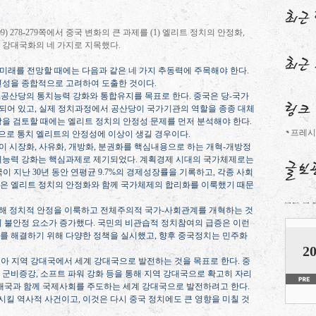
09) 278-279
쪽에서 중국 변화의 큰 과제를
(1)
엘리트 정치의 안정화
,
 강대국화의 네 가지로 지목했다
.
미래를 전망할 때에는 다음과 같은 네 가지 추동력에 주목해야 한다
.
보편성을 종합적으로 고려하여 도출한 것이다
.
국공산당의 통치능력 강화와 통합유지를 목표로 한다
.
중국은 당
-
국가
되어 있고
,
실제 정치과정에서 공산당이 국가기관의 역할을 종종 대체
을 검토할 때에는 엘리트 정치의 안정성 문제를 먼저 분석해야 한다
.
프레시
으로 통치 엘리트의 안정성에 이상이 생길 경우이다
.
이 시장화
,
사유화
,
개방화
,
분권화를 핵심내용으로 하는 개혁
-
개방정
치능력 강화는 핵심과제로 제기되었다
.
계획경제 시대의 국가체제로는
국이 지난
30
년 동안 연평균
9.7%
의 경제성장률을 기록하고
,
각종 사회
것은 엘리트 정치의 안정화와 함께 국가체제의 합리화를 이룩했기 때문
해 정치적 안정을 이룩하고 전체주의적 국가
-
사회관계를 개혁하는 것
회 불안정 요소가 증가했다
.
국민의 비관습적 정치참여의 급증은 이런
제를 해결하기 위해 다양한 정책을 실시했고
,
향후 중국정치는 민주화
20
시아 지역 강대국에서 세계 강대국으로 발전하는 것을 목표로 한다
.
중
적 군비증강
,
소프트 파워 강화 등을 통해 지역 강대국으로 확고히 자리
강대국과 함께 국제사회를 주도하는 세계 강대국으로 발전하려고 한다
.
시킬 역사적 사건이고
,
이것은 다시 중국 정치에도 큰 영향을 미칠 것