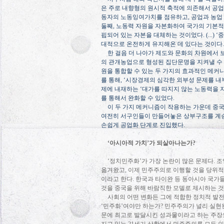
은 주로 내향형의 원시적 축적에 의존해서 공업
동자의 노동잉여가치를 점유하고
,
공업과 농업
둘째
,
노동력 자원을 자본화하여 국가의 기본적
핍되어 있는 자본을 대체하는 것이었다
. (...) ‘
중
대적으로 온전하게 유지해온 데 있다는 것이다
.
한 걸음 더 나아가 제도와 문화의 차원에서 
의 관개농업으로 형성된 집단문명을 지켜낼 수
원을 통합할 수 있는 두 가지의 효과적인 메커
를 통해
, ‘
시장경제의 심각한 외부성 문제를 내
제에 내재하는
‘
대가를 따지지 않는 노동력을 
를 통해서 완화할 수 있었다
.
이 두 가지 메커니즘이 작용하는 가운데 중
여전히 서구인들이 만들어놓은 상부구조를 계승
손쉽게 공업화 단계로 진입했다
.
‘
아시아적 가치
’
가 되살아나는가
?
‘
정치민주화
’
가 가장 논란이 많은 문제다
.
조
옮겨왔고
,
이제 민주주의로 이행할 것을 당위적
이라고 한다
.
한국과 타이완 등 동아시아 국가
것을 중국을 위해 바람직한 모델로 제시하는 
사회의 어떤 변화든 그에 적합한 정치적 발
‘
민주화
’
여야만 하는가
?
민주주의가 널리 실현된
문에 최고로 발달시킨 성과물이라고 하는 주장