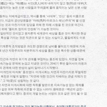
(
禮記
)>
에는
“
예
(
禮
)
는 서인
(
庶人
)
에게 내려가지 않고 형
(
刑
)
은 대부
(
大
 움직이는 높은 신분 사람들과 두려움에 몰려 움직이는 낮은 신분 사람
행동하는 지배계급이었고
,
역사를 통해
‘
사대부
’, ‘
진신
’
등의 이름으로
있다
.
지금의 공산당원들은
‘
마레
(
馬列
-
마르크스 레닌
)
주의
’
에 별 신경
치는 것과 마찬가지로 입당을 위해 한 차례 시험을 친 것으로 여긴다
.
이 위에
‘
엘리트 정치의 안정화
’
가 가능한 것이다
.
 일반적인 것이었고 원자론적 세계관이 세상을 휩쓴 것이 특이한 현상
특성을 가지는 것은 직관으로 알 수 있는 사실이고
,
물질세계도 이로
기계론적 조직방법은 과도한 경쟁으로 낭비를 불러오기 때문에 지속
백 년간 자유주의와 자본주의가 세상을 휩쓴 것은 특수한 상황 때문에
 인간과 자연의 유기적 관계를 부정하는 풍조에 있었다
.
자연을 정복
지속가능성 문제에 눈감고 지냈던 것이다
. 20
세기 후반 들어서야 자원과
의 관계에 대한 반성이 널리 일어나기 시작했다
.
‘
미개인의 타자화
’
풍조였다
.
미개사회는 자연과 마찬가지로 무절제한
 북친은 이렇게 말했다
. “
자연에 대한 인간의 지배라는 관념 자체가 인
.”
그 역
(
逆
)
도 성립하는 것 같다
.
 자연과 미개사회에 대한 착취를 발판으로 지속가능성 없는 체제를
 같은 외부 착취에 의존할 수 없는 나라다
.
원톄쥔은
<
백년의 급진
>
 이뤄져왔다고 했다
.
중국의 개발 논리는 서방의 것과 같은 것이 될 수 없
고 모순을 전가하는 것이 불가능한 상황에서
,
초대형 대륙국가인 중국