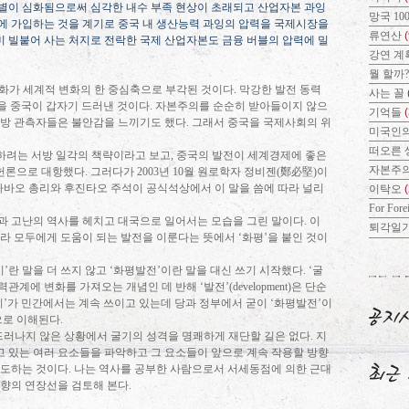
별이 심화됨으로써 심각한 내수 부족 현상이 초래되고 산업자본 과잉
망국 10
 가입하는 것을 계기로 중국 내 생산능력 과잉의 압력을 국제시장을
류연산
(
미 빌붙어 사는 처지로 전락한 국제 산업자본도 금융 버블의 압력에 밀
강연 계
뭘 할까
화가 세계적 변화의 한 중심축으로 부각된 것이다
.
막강한 발전 동력
사는 꼴
을 중국이 갑자기 드러낸 것이다
.
자본주의를 순순히 받아들이지 않으
기억들
서방 관측자들은 불안감을 느끼기도 했다
.
그래서 중국을 국제사회의 위
미국인의
떠오른 
하려는 서방 일각의 책략이라고 보고
,
중국의 발전이 세계경제에 좋은
자본주
헌론으로 대항했다
.
그러다가
2003
년
10
월 원로학자 정비젠
(
鄭必堅
)
이
원자바오 총리와 후진타오 주석이 공식석상에서 이 말을 씀에 따라 널리
이탁오
For Fore
욕과 고난의 역사를 헤치고 대국으로 일어서는 모습을 그린 말이다
.
이
퇴각일
니라 모두에게 도움이 되는 발전을 이룬다는 뜻에서
‘
화평
’
을 붙인 것이
기
’
란 말을 더 쓰지 않고
‘
화평발전
’
이란 말을 대신 쓰기 시작했다
. ‘
굴
력관계에 변화를 가져오는 개념인 데 반해
‘
발전
’(development)
은 단순
기
’
가 민간에서는 계속 쓰이고 있는데 당과 정부에서 굳이
‘
화평발전
’
이
으로 이해된다
.
드러나지 않은 상황에서 굴기의 성격을 명쾌하게 재단할 길은 없다
.
지
하고 있는 여러 요소들을 파악하고 그 요소들이 앞으로 계속 작용할 방향
시도하는 것이다
.
나는 역사를 공부한 사람으로서 서세동점에 의한 근대
방향의 연장선을 검토해 본다
.