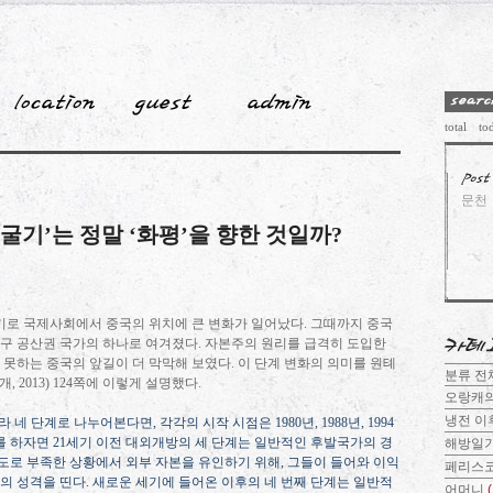
total
to
문천
 ‘굴기’는 정말 ‘화평’을 향한 것일까?
기로 국제사회에서 중국의 위치에 큰 변화가 일어났다
.
그때까지 중국
 구 공산권 국가의 하나로 여겨졌다
.
자본주의 원리를 급격히 도입한
 못하는 중국의 앞길이 더 막막해 보였다
.
이 단계 변화의 의미를 원톄
분류 
개
, 2013) 124
쪽에 이렇게 설명했다
.
오랑캐
냉전 이
라 네 단계로 나누어본다면
,
각각의 시작 시점은
1980
년
, 1988
년
, 1994
를 하자면
21
세기 이전 대외개방의 세 단계는 일반적인 후발국가의 경
해방일
도로 부족한 상황에서 외부 자본을 유인하기 위해
,
그들이 들어와 이익
페리스
의 성격을 띤다
.
새로운 세기에 들어온 이후의 네 번째 단계는 일반적
어머니