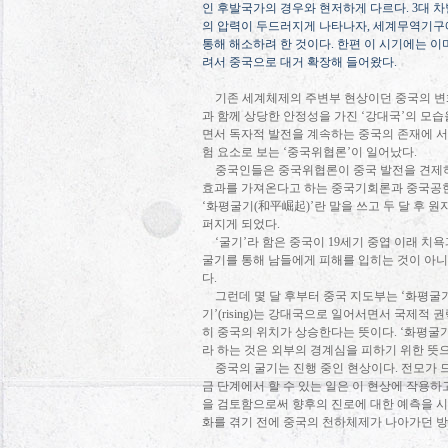
인 후발국가의 경우와 현저하게 다르다
. 3
대 차
의 압력이 두드러지게 나타나자
,
세계무역기구에
통해 해소하려 한 것이다
.
한편 이 시기에는 이
려서 중국으로 대거 확장해 들어왔다
.
기존 세계체제의 주변부 현상이던 중국의 변
과 함께 상당한 안정성을 가진
‘
강대국
’
의 모습
면서 독자적 발전을 계속하는 중국의 존재에 
험 요소로 보는
‘
중국위협론
’
이 일어났다
.
중국인들은 중국위협론이 중국 발전을 견제
효과를 가져온다고 하는 중국기회론과 중국공
‘
화평굴기
(
和平崛起
)’
란 말을 쓰고 두 달 후 
퍼지게 되었다
.
‘
굴기
’
라 함은 중국이
19
세기 중엽 이래 치
굴기를 통해 남들에게 피해를 입히는 것이 아
다
.
그런데 몇 달 후부터 중국 지도부는
‘
화평굴
기
’(rising)
는 강대국으로 일어서면서 국제적 권
히 중국의 위치가 상승한다는 뜻이다
. ‘
화평굴
라 하는 것은 외부의 경계심을 피하기 위한 뜻
중국의 굴기는 진행 중인 현상이다
.
전모가 
금 단계에서 할 수 있는 일은 이 현상에 작용
을 검토함으로써 향후의 진로에 대한 예측을 
화를 겪기 전에 중국의 천하체제가 나아가던 