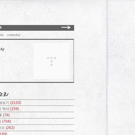
day
yesterday
전체보기
(2133)
의 역사
(159)
후
(78)
기
(704)
코프
(262)
(169)