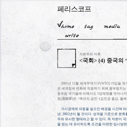
페리스코프
자본주의 이후
<국회> (4) 중국의
2001
년
12
월 세계무역기구
(WTO)
가입을 계
은 세계정세 변화에 적응하기 위해 몸부림치는
동유럽 국가들에 비해서도
1
당체제를 벗어나지
쥔
(
溫鐵軍
)
은
<
백년의 급진
>(
김진공 옮김
,
돌베
거시경제에 파동을 일으킨 배경을 시간에 따
년
, 2002
년이 될 것이다
.
성격을 기준으로 분류
우와 유사한 형태라고 할 수 있다
.
즉 자본이 극
을 얻는 데 유리하도록 조건을 마련한 임시방편