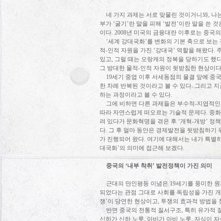
네 가지 과제는 서로 맞물린 것이거니와
,
나
부가
‘
굴기
’
란 말을 피해
‘
발전
’
이란 말을 쓴 것
이다
. 2008
년 미국의 금융대란 이후로는 중국
‘
세계 강대국화
’
를 변화의 기본 축으로 보는
적
-
인적 자원을 가진
‘
강대국
’
역할을 해왔다
.
있고
,
그럴 때는 오랑캐의 정복을 당하기도 했
그 방대한 물적
-
인적 자원이 뒷받침한 현상이
19
세기 중엽 이후 서세동점의 물결 앞에 중
한 차례 반복된 것이라고 볼 수 있다
.
그리고 지
하는 과정이라고 볼 수 있다
.
그에 비하면 다른 과제들은 부수적
-
지엽적인
따라 자연스럽게 떠오르는 기술적 문제다
.
중화
려 있다가 문화혁명을 겪은 후
‘
개혁
-
개방
’
정책
다
.
그 후 얼마 동안은 경제발전을 뒷받침하기 
가 진행되어 왔다
.
여기에 대해서는 내가 특별히
대국화
’
의 의미에 접근해 보겠다
.
중국의
‘
내부 착취
’
발전정책이 가진 의미
근대의 만인평등 이념은
19
세기를 풍미한 원
되었다는 관점 그대로 사회를 독립성을 가진 
쟁
’
이 당연한 현상이고
,
투쟁의 효과적 방법을 
반면 중국의 전통적 질서구조
,
특히 유가적 
신하가 신하 노릇
,
아비가 아비 노릇
,
자식이 자