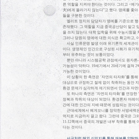
른 역할을 지켜야 한다는 것이다
.
그리고
<
예기
夫
)
에게 올라가지 않는다
”
고 했다
.
명예를 좇아
들을 구분한 것이다
.
엘리트 정치의 담당자가 명예를 기준으로 
존재했다
.
그 역할을 지금 중국공산당이 맡고 
을 쓰지 않는다
.
대학 입학을 위해 수능시험을 
그러나 당원의 명예에 대한 의식은 확고하고
,
사실 인류문명 발생 이래 유기론적 세계관이
이다
.
생명체인 인간으로 구성된 사회가 유기적 
부터 유추하는 것이 보통이었다
.
뿐만 아니라 시스템공학 관점에서도 원자론
-
가능성이 약하다
. 19
세기에서
20
세기에 걸쳐
2
가능한 것이었다
.
이 상황의 한 측면은
‘
자연의 타자화
’
를 통해
대상으로 규정하고 절제 없이 착취하는 동안 
환경 문제가 심각하게 제기되면서 인간과 자연
또 하나의 측면은
‘
자연의 타자화
’
를 연장한
정복과 착취의 대상이 되었다
.
환경론자 머레이
간에 대한 인간의 지배 때문에 성립되는 것이다
근대세계에서 헤게모니를 장악한 서방세력은
억지로 지금까지 끌고 왔다
.
그런데 중국은 그와
11-12
쪽에서 중국의 개발은 내부 착취를 통해
다는 것이다
.
서구처럼 해외 식민지를 통해 재부를 약탈하