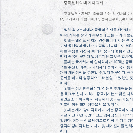
중국 변화의 네 가지 과제
조영남은
<21
세기 중국이 가는 길
>(
나남
, 20
(2)
국가체제의 합리화
, (3)
정치민주화
, (4)
세계
정치
-
외교분야에서 중국의 현재를 진단하고 
이 네 가지는 중국의 특수성과 모든 국가의 
첫째는 엘리트 정치의 안정화이다
.
이는 중
로서 공산당과 국가가 조직적
-
기능적으로 결합
하는 특징을 가진다
.
따라서 중국의 현황과 전망
만약 중국에 문제가 발생한다면 그것은 일차적
둘째는 국가체제의 합리화이다
. 1978
년 중국
책을 추진한 이후
,
국가체제의 정비와 국가 통
개혁
-
개방정책을 추진할 수 없기 때문이다
.
중
문제를 비교적 성공적으로 해결할 수 있었던 
이다
.
셋째는 정치민주화이다
.
이는 민주개혁을 통
을 목표로 한다
.
개혁기 중국에서는 수많은 사
불안요소의 하나이다
.
지금까지 중국은 이 문
정도에 의해 크게 영향을 받을 것이다
.
넷째는 세계 강대국화이다
.
이는 중국이 아
국은 지난
30
년 동안의 고도 경제성장과 지속
잡았다
.
현재는 이를 바탕으로 미국 등 기존 
중국의 강대국화는 아시아 및 세계질서를 변화
이다
.