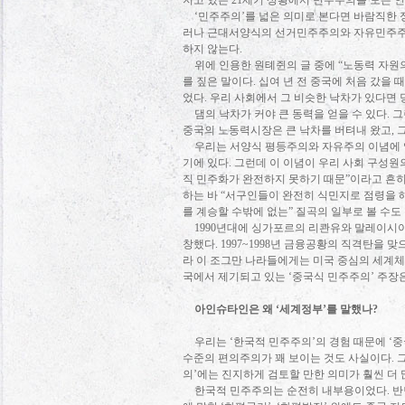
지고 있는
21
세기 상황에서 민주주의를 모든 인
‘
민주주의
’
를 넓은 의미로 본다면 바람직한
러나 근대서양식의 선거민주주의와 자유민주주
하지 않는다
.
위에 인용한 원톄쥔의 글 중에
“
노동력 자원
를 짚은 말이다
.
십여 년 전 중국에 처음 갔을 
었다
.
우리 사회에서 그 비슷한 낙차가 있다면
댐의 낙차가 커야 큰 동력을 얻을 수 있다
.
그
중국의 노동력시장은 큰 낙차를 버텨내 왔고
,
우리는 서양식 평등주의와 자유주의 이념에
기에 있다
.
그런데 이 이념이 우리 사회 구성원
직 민주화가 완전하지 못하기 때문
”
이라고 흔
하는 바
“
서구인들이 완전히 식민지로 점령을 
를 계승할 수밖에 없는
”
질곡의 일부로 볼 수도
1990
년대에 싱가포르의 리콴유와 말레이시아
창했다
. 1997~1998
년 금융공황의 직격탄을 맞으
라 이 조그만 나라들에게는 미국 중심의 세계체
국에서 제기되고 있는
‘
중국식 민주주의
’
주장은
아인슈타인은 왜
‘
세계정부
’
를 말했나
?
우리는
‘
한국적 민주주의
’
의 경험 때문에
‘
중
수준의 편의주의가 꽤 보이는 것도 사실이다
.
의
’
에는 진지하게 검토할 만한 의미가 훨씬 더
한국적 민주주의는 순전히 내부용이었다
.
반