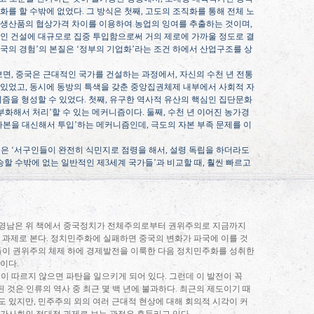
화를 할 수밖에 없었다
.
그 방식은 첫째
,
고도의 조직화를 통해 전체 노
 생산품의 협상가격 차이를 이용하여 농업의 잉여를 추출하는 것이며
,
인 건설에 대규모로 집중 투입함으로써 거의 제로에 가까울 정도로 결
국의 경험
’
의 본질은
‘
정부의 기업화
’
라는 조건 하에서 산업구조를 상
보면
,
중국은 근대적인 국가를 건설하는 과정에서
,
자신의 수천 년 전통
 있었고
,
동시에 동방의 특색을 갖춘 중앙집권체제 내부에서 사회적 자
니즘을 형성할 수 있었다
.
첫째
,
유구한 역사적 유산의 핵심인 집단문화
부화해서 처리
’
할 수 있는 메커니즘이다
.
둘째
,
수천 년 이어진 농가경
자본을 대신해서 투입
’
하는 메커니즘인데
,
극도의 자본 부족 문제를 이
국은
‘
서구인들이 완전히 식민지로 점령을 해서
,
설령 독립을 하더라도
할 수밖에 없는 일반적인 제
3
세계 국가들
’
과 비교할 때
,
훨씬 빠르고
영남은 위 책에서 중국정치가 전체주의로부터 권위주의로 지금까지
 과제로 본다
.
정치민주화에 실패하면 중국의 변화가 파국에 이를 것
들이 권위주의 체제 하에 경제발전을 이룩한 다음 정치민주화를 성취한
것이다
.
전이 따르지 않으면 파탄을 일으키게 되어 있다
.
그런데 이 발전이 꼭
 것은 인류의 역사 중 최근 몇 백 년에 불과하다
.
최근의 제도이기 때
도 있지만
,
민주주의 외의 여러 근대적 현상에 대해 회의적 시각이 커