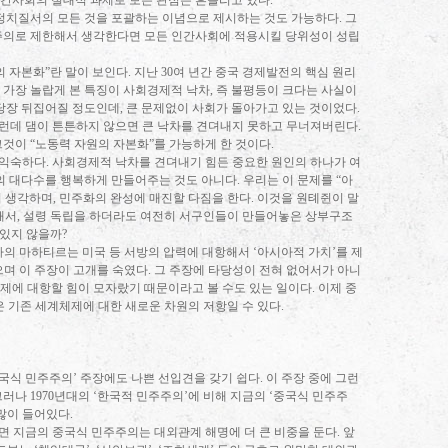
간사회의 절대적 과제로 보는 관점은 흔들리고 있다
.
 정치질서의 모든 것을 포괄하는 이념으로 제시하는 것도 가능하다
.
그
의로 제한해서 생각한다면 모든 인간사회에 적용시킬 당위성이 성립
의 자본화
”
란 말이 보인다
.
지난
30
여 년간 중국 경제발전의 핵심 원리
때 가장 놀랍게 본 특징이 사회경제적 낙차
,
즉 불평등이 크다는 사실이
 당장 뒤집어질 정도인데
,
큰 문제없이 사회가 돌아가고 있는 것이었다
.
런데 댐이 튼튼하지 않으면 큰 낙차를 견뎌내지 못하고 무너져버린다
.
그것이
“
노동력 자원의 자본화
”
를 가능하게 한 것이다
.
 익숙하다
.
사회경제적 낙차를 견뎌내기 힘든 중요한 원인의 하나가 여
의 대다수를 행복하게 만들어주는 것도 아니다
.
우리는 이 문제를
“
아
히 생각하며
,
민주화의 완성에 매진할 다짐을 한다
.
이것을 원톄쥔이 말
해서
,
설령 독립을 하더라도 여전히 서구인들이 만들어놓은 상부구조
 있지 않을까
?
의 마하티르는 미국 등 서방의 압력에 대항해서
‘
아시아적 가치
’
를 제
며 이 주장이 고개를 숙였다
.
그 주장에 타당성이 전혀 없어서가 아니
제에 대항할 힘이 모자랐기 때문이라고 볼 수도 있는 일이다
.
이제 중
 기존 세계체제에 대한 새로운 차원의 저항일 수 있다
.
국식 민주주의
’
주장에도 나쁜 선입견을 갖기 쉽다
.
이 주장 중에 그런
그러나
1970
년대의
‘
한국적 민주주의
’
에 비해 지금의
‘
중국식 민주주
 많이 들어있다
.
면 지금의 중국식 민주주의는 대외관계 해명에 더 큰 비중을 둔다
.
앞