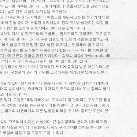
지도부는
‘
책임대국
’, ‘
신안보관
’, ‘
조화세계
’
등의 구호로 원만한 대외관
와 표리를 이루는 것이다
.
그렇기 때문에
‘
충효사상
’
만을 단편적으로
의는 넓고 깊은 사상적 체계성을 추구한다
.
이다
. 2004
년 이래
‘
공자학원
’
의 이름으로 세워지고 있는 중국의 해외문
발하게 진행 중이다
.
부활된 유가사상이 진짜 유가사상인지는 따질 필
용과 형식을 조정해 온 방식에서 벗어나는 것이 아니다
.
시아적 가치
’
를 민주주의와 구별되는 권위주의로 규정했다
.
그 기준으
기 어려울 것이다
.
그러나 무슨 상관인가
.
인민의 생활을 보호하고 지
의
’
의 이름을 가지건 말건
‘
정치발전
’
의 가치는 인정해야 할 것이다
.
의 핵심 원리를 유기론적 세계관에서 찾는다
. 19-20
세기를 지배한 원
드는 데 근본적 결함을 가진 것이었다
. ‘
승자의 싹쓸이
’(winner-take-all)
과
20
세기 미국의 헤게모니는 이 원리에 입각한 것이었다
.
 아인슈타인이었다
. 1945
년 원자폭탄 투하에 충격을 받은 아인슈타인은
원에서 구성원의 권리와 의무를 조정해주는 세계정부 없이는 인류의
 머물러 있다
.
신자유주의와 함께 제기된
‘
세계화
’
는 정치적 세계화가
 더욱 심화시키는 추세였다
.
유가적 민주주의를 내세우는 중국의 굴기
 있겠다는 생각이다
.
은 많다
.
그들은
‘
책임대국
’
이나
‘
조화세계
’
를 편의적인 구호로만 활용
나 미국처럼 패권을 휘두르게 되기를 바란다
.
그러나 그런 사람이 중국
는 과거의 패권국가와 다른 방향을 바라볼 두 가지 중요한 조건이 있
의식이 고조되어 있다는 사실이다
.
큰 정치경제적 변화가 없더라도 몇
분명한 사실로 확인되어 왔는데
,
세계 인구의
20%
를 점하는 중국인이 패
 코앞에 닥칠 것을 그들도 모를 수 없다
.