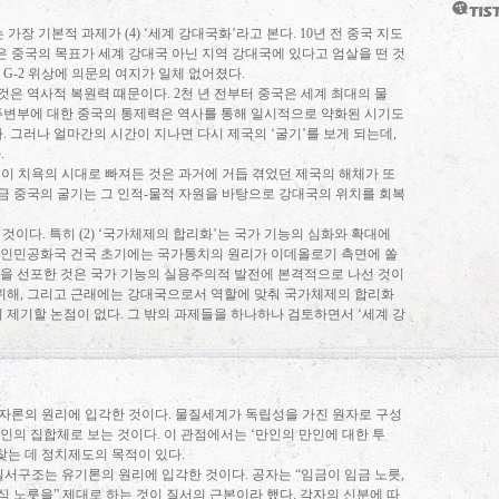
는 가장 기본적 과제가
(4) ‘
세계 강대국화
’
라고 본다
. 10
년 전 중국 지도
은 중국의 목표가 세계 강대국 아닌 지역 강대국에 있다고 엄살을 떤 것
의
G-2
위상에 의문의 여지가 일체 없어졌다
.
 것은 역사적 복원력 때문이다
. 2
천 년 전부터 중국은 세계 최대의 물
주변부에 대한 중국의 통제력은 역사를 통해 일시적으로 약화된 시기도
다
.
그러나 얼마간의 시간이 지나면 다시 제국의
‘
굴기
’
를 보게 되는데
,
다
.
국이 치욕의 시대로 빠져든 것은 과거에 거듭 겪었던 제국의 해체가 또
금 중국의 굴기는 그 인적
-
물적 자원을 바탕으로 강대국의 위치를 회복
 것이다
.
특히
(2) ‘
국가체제의 합리화
’
는 국가 기능의 심화와 확대에
인민공화국 건국 초기에는 국가통치의 원리가 이데올로기 측면에 쏠
을 선포한 것은 국가 기능의 실용주의적 발전에 본격적으로 나선 것이
위해
,
그리고 근래에는 강대국으로서 역할에 맞춰 국가체제의 합리화
 제기할 논점이 없다
.
그 밖의 과제들을 하나하나 검토하면서
‘
세계 강
자론의 원리에 입각한 것이다
.
물질세계가 독립성을 가진 원자로 구성
개인의 집합체로 보는 것이다
.
이 관점에서는
‘
만인의 만인에 대한 투
찾는 데 정치제도의 목적이 있다
.
질서구조는 유기론의 원리에 입각한 것이다
.
공자는
“
임금이 임금 노릇
,
식 노릇을
”
제대로 하는 것이 질서의 근본이라 했다
.
각자의 신분에 따