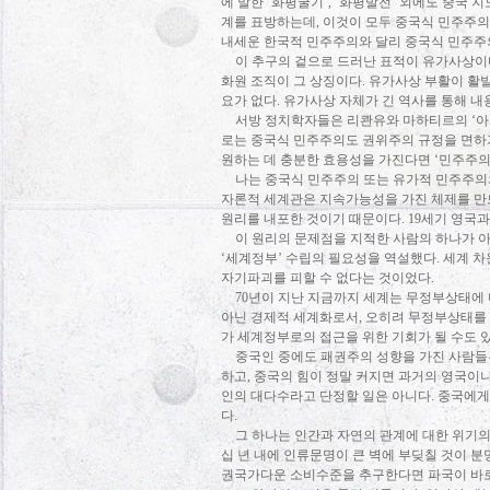
에 말한
‘
화평굴기
’, ‘
화평발전
’
외에도 중국 
계를 표방하는데
,
이것이 모두 중국식 민주주의
내세운 한국적 민주주의와 달리 중국식 민주주
이 추구의 겉으로 드러난 표적이 유가사상
화원 조직이 그 상징이다
.
유가사상 부활이 활
요가 없다
.
유가사상 자체가 긴 역사를 통해 내
서방 정치학자들은 리콴유와 마하티르의
‘
아
로는 중국식 민주주의도 권위주의 규정을 면하
원하는 데 충분한 효용성을 가진다면
‘
민주주
나는 중국식 민주주의 또는 유가적 민주주의
자론적 세계관은 지속가능성을 가진 체제를 만
원리를 내포한 것이기 때문이다
. 19
세기 영국
이 원리의 문제점을 지적한 사람의 하나가
‘
세계정부
’
수립의 필요성을 역설했다
.
세계 차
자기파괴를 피할 수 없다는 것이었다
.
70
년이 지난 지금까지 세계는 무정부상태에
아닌 경제적 세계화로서
,
오히려 무정부상태를
가 세계정부로의 접근을 위한 기회가 될 수도
중국인 중에도 패권주의 성향을 가진 사람들
하고
,
중국의 힘이 정말 커지면 과거의 영국이
인의 대다수라고 단정할 일은 아니다
.
중국에게
다
.
그 하나는 인간과 자연의 관계에 대한 위기
십 년 내에 인류문명이 큰 벽에 부딪칠 것이 
권국가다운 소비수준을 추구한다면 파국이 바로