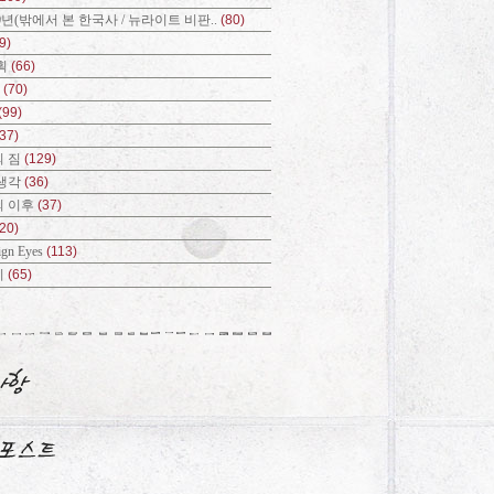
0년(밖에서 본 한국사 / 뉴라이트 비판..
(80)
9)
획
(66)
?
(70)
(99)
(37)
 짐
(129)
생각
(36)
의 이후
(37)
(20)
ign Eyes
(113)
기
(65)